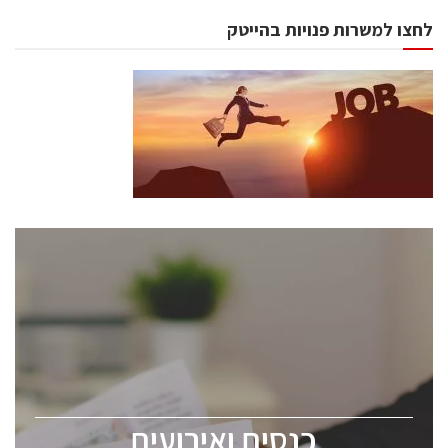
לחצו למשרות פנויות בהייטק
כנסים ואירועים
כנס ChipEx2026 יערך ב-12-13 במאי, 2026. הכנס מיועד
לכל העוסקים בתעשיית הסמיקונדקטור כולל מהנדסים,
מומחים מקצועיים ובכירים.
כנסים ואירועים