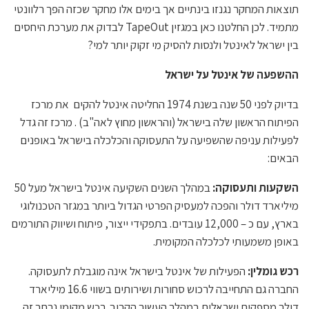
תוצאות המחקר נגנזו בינתיים אך בימים אלו מחקר שכזה הפך רלוונטי
מתמיד. לכן החלטנו כאן במגזין TapeOut לבדוק את מערכת היחסים
בין ישראל לאינטל ולנסות להסיק מי זקוק יותר למי?
ההשפעה של אינטל על ישראל
בדיוק לפני 50 שנה בשנת 1974 החליטה אינטל להקים את מרכז
הפיתוח הראשון שלה בישראל (והראשון מחוץ לאה"ב) . מרכז זה גדל
לפעילות עניפה שהשפיעה על התעסוקה והכלכלה בישראל באופנים
הבאים:
השקעות ותעסוקה:
במהלך השנים השקיעה אינטל בישראל מעל 50
מיליארד דולר והפכה למעסיק הפרטי הגדול ביותר במגזר הטכנולוגי
בארץ, עם כ – 12,000 עובדים. בתפקידי ייצור, פיתוח ושיווק התורמים
באופן משמעותי לכלכלה המקומית.
רכש גומלין:
הפעילות של אינטל בישראל אינה מוגבלת לתעסוקה.
החברה גם התחייבה לרכוש סחורות ושירותים בשווי 16.6 מיליארד
דולר מספקים ישראלים במהלך העשור הקרוב. רכש מקומי נרחב זה