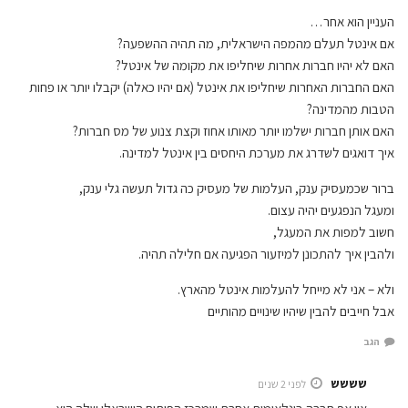
העניין הוא אחר…
אם אינטל תעלם מהמפה הישראלית, מה תהיה ההשפעה?
האם לא יהיו חברות אחרות שיחליפו את מקומה של אינטל?
האם החברות האחרות שיחליפו את אינטל (אם יהיו כאלה) יקבלו יותר או פחות
הטבות מהמדינה?
האם אותן חברות ישלמו יותר מאותו אחוז וקצת צנוע של מס חברות?
איך דואגים לשדרג את מערכת היחסים בין אינטל למדינה.
ברור שכמעסיק ענק, העלמות של מעסיק כה גדול תעשה גלי ענק,
ומעגל הנפגעים יהיה עצום.
חשוב למפות את המעגל,
ולהבין איך להתכונן למיזעור הפגיעה אם חלילה תהיה.
ולא – אני לא מייחל להעלמות אינטל מהארץ.
אבל חייבים להבין שיהיו שינויים מהותיים
הגב
שששש
לפני 2 שנים