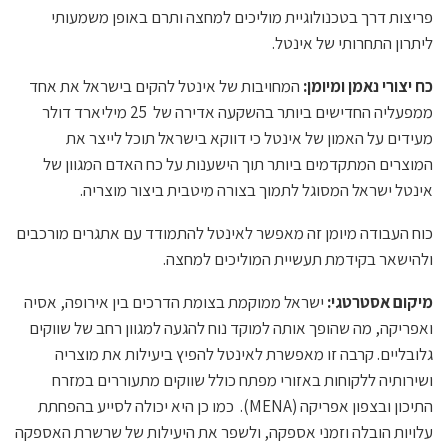
פריצות דרך בטכנולוגיית מוליכים למחצה ותרם באופן משמעותי
ליתרון התחרותי של אינטל.
כח יצורי נאמן ומיומן:
המחויבות של אינטל להקים בישראל את אחד
ממפעליה החדישים ביותר בהשקעה אדירה של 25 מיליארד דולר
מעידים על האמון של אינטל כי דווקא בישראל תוכל לייצר את
המוצרים המתקדמים ביותר תוך הישענות על כח האדם המגוון של
אינטל ישראל המסוגל לתמוך בצורה מיטבית ביצור מוצריה.
כוח העבודה מיומן זה מאפשר לאינטל להתמודד עם אתגרים מורכבים
ולהישאר בקידמת תעשיית המוליכים למחצה.
מיקום אסטרטגי:
ישראל ממוקמת בצומת הדרכים בין אירופה, אסיה
ואפריקה, מה שהופך אותה למוקד נוח להגעה למגוון רחב של שווקים
גלובליים. קרבה זו מאפשרת לאינטל להפיץ ביעילות את מוצריה
ושירותיה ללקוחות באזורי מפתח כולל שווקים מתעוררים במזרח
התיכון ובצפון אפריקה (MENA). כמו כן היא יכולה לסייע בהפחתת
עלויות הובלה וזמני אספקה, ולשפר את היעילות של שרשרת האספקה