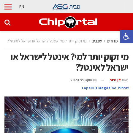
מבית
EN
פתח סרגל נגישות
בית
מדורים
‫שבבים‬
מי זקוק יותר למי? אינטל לישראל או ישראל לאינטל?
מי זקוק יותר למי? אינטל לישראל או
ישראל לאינטל?
מאת
דן יבור
08 אוקטובר 2024
‫שבבים‬
,
TapeOut Magazine