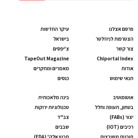
פרסם אצלנו
עיקר החדשות
הצטרפות לניוזלטר
בישראל
צור קשר
צ'יפסים
TapeOut Magazine
Chiportal Index
אודות
מאמרים ומחקרים
תנאי שימוש
כנסים
אוטומוטיב
בינה מלאכותית
בטחון, תעופה וחלל
‫טכנולוגיות ירוקות‬
‫יצור (‪(FABs‬‬
‫צב"ד‬
‫רכיבים‬ (IOT)
‫שבבים‬
‫תוכנות משובצות‬
‫תכנון אלק' (‪(EDA‬‬