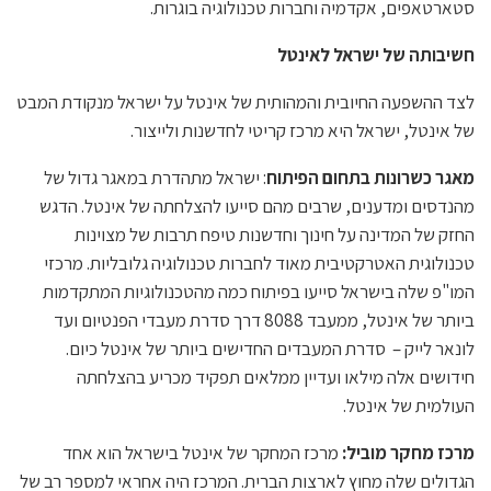
סטארטאפים, אקדמיה וחברות טכנולוגיה בוגרות.
חשיבותה של ישראל לאינטל
לצד ההשפעה החיובית והמהותית של אינטל על ישראל מנקודת המבט
של אינטל, ישראל היא מרכז קריטי לחדשנות ולייצור.
מאגר כשרונות בתחום הפיתוח
: ישראל מתהדרת במאגר גדול של
מהנדסים ומדענים, שרבים מהם סייעו להצלחתה של אינטל. הדגש
החזק של המדינה על חינוך וחדשנות טיפח תרבות של מצוינות
טכנולוגית האטרקטיבית מאוד לחברות טכנולוגיה גלובליות. מרכזי
המו"פ שלה בישראל סייעו בפיתוח כמה מהטכנולוגיות המתקדמות
ביותר של אינטל, ממעבד 8088 דרך סדרת מעבדי הפנטיום ועד
לונאר לייק – סדרת המעבדים החדישים ביותר של אינטל כיום.
חידושים אלה מילאו ועדיין ממלאים תפקיד מכריע בהצלחתה
העולמית של אינטל.
מרכז מחקר מוביל:
מרכז המחקר של אינטל בישראל הוא אחד
הגדולים שלה מחוץ לארצות הברית. המרכז היה אחראי למספר רב של