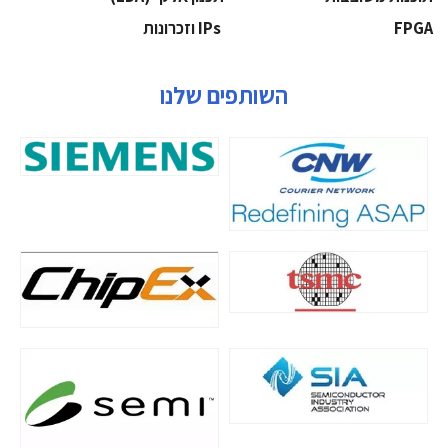
‫‪FPGA‬‬
‫ ‪וזכרונות IPs‬‬
השותפים שלנו