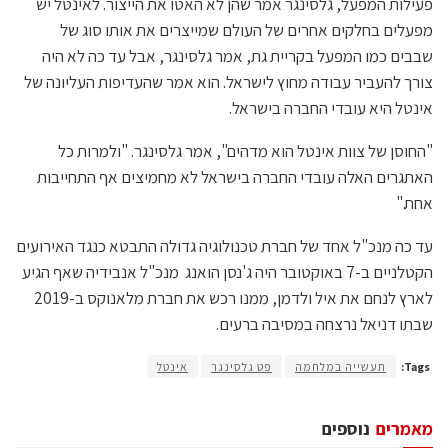
פעילות המפעל, גלסינגר אמר שהן לא האטו את הייצור. לאינטל יש
מפעלים בחלקים אחרים של העולם שמייצרים את אותו סוג של
שבבים כמו המפעל בקריית גת, אמר גלסינגר, אבל עד כה לא היה
צורך להעביר עבודה מחוץ לישראל. הוא אמר שהעדיפות העליונה של
אינטל היא עובדי החברה בישראל.
"החוסן של צוות אינטל הוא מדהים", אמר גלסינגר. "ולמרות כל
האתגרים האלה עובדי החברה בישראל לא מחמיצים אף התחייבות
אחת."
עד כה מנכ"ל אחד של חברת טכנולוגיה גדולה התבטא כנגד האירועים
הקטלניים ב-7 באוקטובר היה ג'נסן הואנג מנכ"ל אנבידיה שאף הגיע
לארץ לנחם את איל ולדמן, ממנו רכש את חברת מלאנוקס ב-2019
שבתו דניאל נרצחה במסיבה ברעים.
Tags:
תעשייה במלחמה
פט גלסינגר
אינטל
מאמרים
נוספים