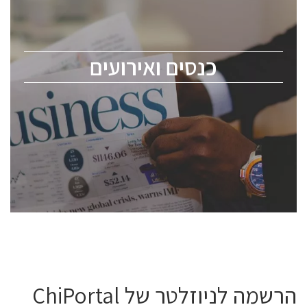
כנס ChipEx2026 יערך ב-12-13 במאי, 2026. הכנס מיועד
לכל העוסקים בתעשיית הסמיקונדקטור כולל מהנדסים,
מומחים מקצועיים ובכירים.
כנסים ואירועים
ChipEx2026 will be held on May 12-13, 2026. The
conference is intended for everyone involved in the
semiconductor industry, including engineers,
professional experts, and senior executives.
לחץ לפרטים
הרשמה לניוזלטר של ChiPortal