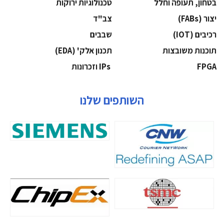
בטחון, תעופה וחלל
‫טכנולוגיות ירוקות‬
‫יצור (‪(FABs‬‬
‫צב"ד‬
‫רכיבים‬ (IOT)
‫שבבים‬
‫תוכנות משובצות‬
‫תכנון אלק' (‪(EDA‬‬
‫‪FPGA‬‬
‫ ‪וזכרונות IPs‬‬
השותפים שלנו