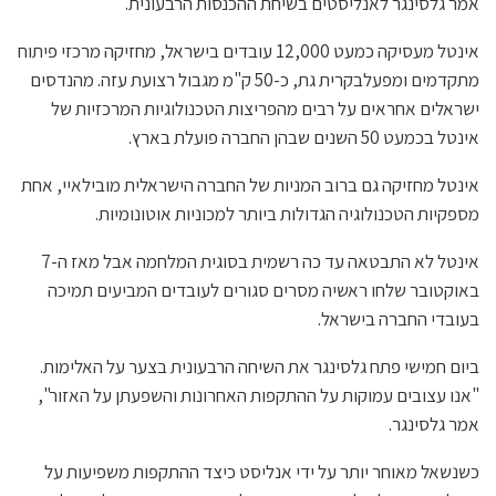
אמר גלסינגר לאנליסטים בשיחת ההכנסות הרבעונית.
אינטל מעסיקה כמעט 12,000 עובדים בישראל, מחזיקה מרכזי פיתוח
מתקדמים ומפעלבקרית גת, כ-50 ק"מ מגבול רצועת עזה. מהנדסים
ישראלים אחראים על רבים מהפריצות הטכנולוגיות המרכזיות של
אינטל בכמעט 50 השנים שבהן החברה פועלת בארץ.
אינטל מחזיקה גם ברוב המניות של החברה הישראלית מובילאיי, אחת
מספקיות הטכנולוגיה הגדולות ביותר למכוניות אוטונומיות.
אינטל לא התבטאה עד כה רשמית בסוגית המלחמה אבל מאז ה-7
באוקטובר שלחו ראשיה מסרים סגורים לעובדים המביעים תמיכה
בעובדי החברה בישראל.
ביום חמישי פתח גלסינגר את השיחה הרבעונית בצער על האלימות.
"אנו עצובים עמוקות על ההתקפות האחרונות והשפעתן על האזור",
אמר גלסינגר.
כשנשאל מאוחר יותר על ידי אנליסט כיצד ההתקפות משפיעות על