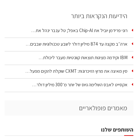
הידיעות הנקראות ביותר
רוני פרידמן יוביל את Chip‑AI באפל; טל ענבר ינהל את…
ארה״ב מקצה עד 874 מיליון דולר לשבע טכנולוגיות שבבים…
IBM וקידמה מציגות תוצאות קוונטיות מעבר ליכולת…
סין מאיצה את מרוץ הזיכרונות: CXMT שוקלת להקים מפעל…
אקסייט לאבס השלימה גיוס של יותר מ־300 מיליון דולר…
מאמרים פופולאריים
השותפים שלנו