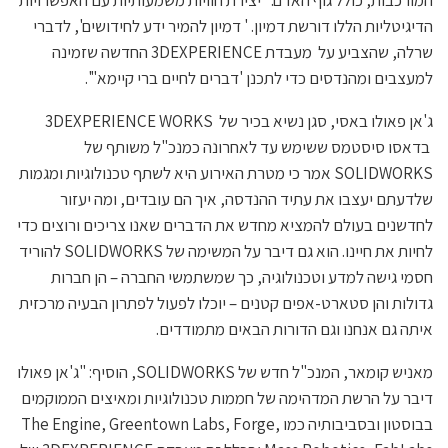
המורכבות, כולל גוף האדם." יצירת חוויות משמעותיות עם האפשרויות
הדיגיטליות הללו דורשת דמיון. ' דמיון להמיר ידע לחידושים', לדברי
שרלה, שהצביע על מעבדת 3DEXPERIENCE החדשה שזמינה
למעצבים ומהנדסים כדי לתכנן 'דברים לחיים ברי קיימא"'.
ג'אן פאולו באסי, סגן נשיא בכיר של 3DEXPERIENCE WORKS
בדאסו סיסטמס ששימש עד לאחרונה כמנכ"ל משותף של
SOLIDWORKS אמר כי מטרת האירוע היא לשתף טכנולוגיות ומגמות
שלדעתם יעצבו את עתיד ההנדסה, איך הם עובדים, ומה יעזור
לחדשנים בעולם להמציא מחדש את הדברים שאנו צריכים ורוצים כדי
לחיות את חיינו. הוא גם דיבר על המשימה של SOLIDWORKS להוריד
חסמי גישה למדע וטכנולוגיה, כך שמשתמשי החברה – הן חברות
גדולות והן סטארט-אפים קטנים – יוכלו לפעול לפתרון הבעיה מרכזית
איתה גם אנחנו וגם הדורות הבאים מתמודדים.
מאניש קומאר, המנכ"ל חדש של SOLIDWORKS, הוסיף: "ג'אן פאולו
דיבר על הרשת המדהימה של חממות טכנולוגיות ומאיצים הממוקמים
בבוסטון ובסביבותיה כמו The Engine, Greentown Labs, Forge,