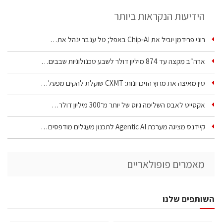
הידיעות הנקראות ביותר
רוני פרידמן יוביל את Chip‑AI באפל; טל ענבר ינהל את…
ארה״ב מקצה עד 874 מיליון דולר לשבע טכנולוגיות שבבים…
סין מאיצה את מרוץ הזיכרונות: CXMT שוקלת להקים מפעל…
אקסייט לאבס השלימה גיוס של יותר מ־300 מיליון דולר…
קיידנס מציגה מערכת Agentic AI לתכנון מעגלים מודפסים…
מאמרים פופולאריים
השותפים שלנו