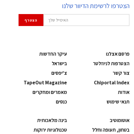
הצטרפו לרשימת הדיוור שלנו
פרסם אצלנו
עיקר החדשות
הצטרפות לניוזלטר
בישראל
צור קשר
צ'יפסים
TapeOut Magazine
Chiportal Index
אודות
מאמרים ומחקרים
תנאי שימוש
כנסים
אוטומוטיב
בינה מלאכותית
בטחון, תעופה וחלל
‫טכנולוגיות ירוקות‬