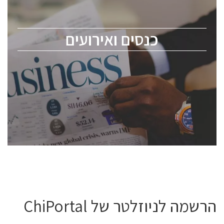
לכל העוסקים בתעשיית הסמיקונדקטור כולל מהנדסים,
מומחים מקצועיים ובכירים.
כנסים ואירועים
ChipEx2026 will be held on May 12-13, 2026. The
conference is intended for everyone involved in the
semiconductor industry, including engineers,
professional experts, and senior executives.
לחץ לפרטים
הרשמה לניוזלטר של ChiPortal