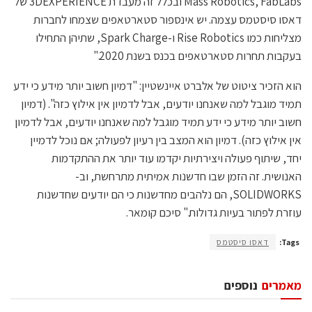
Mass Robotics, FabLabs ובכלל זה מעבדת 3DEXPERIENCE של
דאסו סיסטמס עצמה. יש אינספור סטארטאפים שצמחו לחברות
מצליחות כמו Rise Robotics ו-Spark Charge, שתיהן התחילו
בעקבות תחרות סטארטאפים בכנס בשנת 2020."
הוא הזכיר ציטוט של אלברט איינשטיין: "דמיון חשוב יותר מידע כי ידע
תמיד מוגבל למה שאנחנו יודעים, אבל לדמיון אין אילוץ כזה". (דמיון
חשוב יותר מידע כי ידע תמיד מוגבל למה שאנחנו יודעים, אבל לדמיון
אין אילוץ כזה). דמיון הוא המצב בין רעיון לפעולה; אם נוכל לדמיין
יחד, שיתוף פעולה ויצירתיות יקדמו עוד יותר את ההתקדמות
האנושית. זה הזמן שבו חדשנות אמיתית מתרחשת, וב-
SOLIDWORKS, הם נלהבים מחדשנות כי הם יודעים שחדשנות
עוזרת לפתור בעיות גדולות." סיכם קומאר.
Tags:
דאסו סיסטמס
מאמרים
נוספים