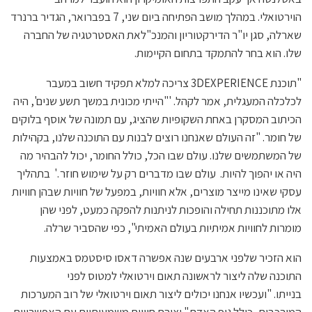
הוירטואלי. במהלך מושב הפתיחה ביום שני, 7 בפברואר, הגדיר ברנרד
שארלה, סגן יו"ר הדירקטוריון והמנכ"לאת האסטרטגיה של החברה
שלו. הוא בחר להתמקד בתחום הקיימות.
"תוכנת 3DEXPERIENCE צריכה למלא תפקיד חשוב במעבר
לכלכלה המעגלית, אמר לקהל. '"הייתי מכונית במשך תשע שנים', היה
הכיתוב המסקרן באחת השקופיות שהציג, עם תמונה של ​​אוסף בלוקים
של חומר. "זה העולם שאנחנו רוצים לבנות עם התוכנה שלנו, בקהילות
של המשתמשים שלנו. עולם שבו הכל, כולל החומר, יכול להבהיר מה
היה או יהפוך להיות. עולם שבו מדברים רק על שימוש חוזר .' בתהליך
עסקי שאינו מייצר מוצרים, אלא חוויות, במפעל של חוויות שבהן חוויות
אלו מתוכננות תחילה והופכות לניתנות להפקה כמעט, לפני שהן
מומרות לחוויות אמיתיות בעולם האמיתי", כפי שהסביר שרלה.
הוא הזכיר שלפני ארבעים שנה אפשרה דאסו סיסטמס באמצעות
התוכנה שלה ליצור לראשונה תאום וירטואלי למטוס לפני
בנייתו. "ועכשיו אנחנו יכולים ליצור תאום וירטואלי של רוב המערכות