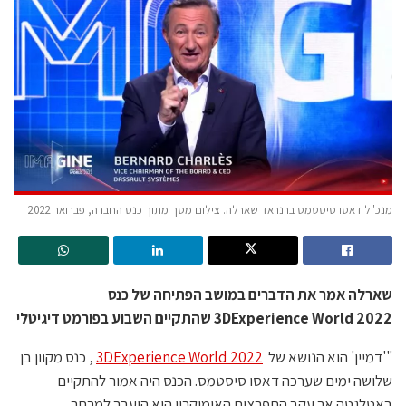
מנכ"ל דאסו סיסטמס ברנראד שארלה. צילום מסך מתוך כנס החברה, פברואר 2022
שארלה אמר את הדברים במושב הפתיחה של כנס
3DExperience World 2022 שהתקיים השבוע בפורמט דיגיטלי
"'דמיין' הוא הנושא של
3DExperience World 2022
, כנס מקוון בן
שלושה ימים שערכה דאסו סיסטמס. הכנס היה אמור להתקיים
באטלנטה אך עקב התפרצות האומיקרון הוא הועבר למרחב