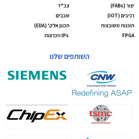
‫יצור (‪(FABs‬‬
‫צב"ד‬
‫רכיבים‬ (IOT)
‫שבבים‬
‫תוכנות משובצות‬
‫תכנון אלק' (‪(EDA‬‬
‫‪FPGA‬‬
‫ ‪וזכרונות IPs‬‬
השותפים שלנו