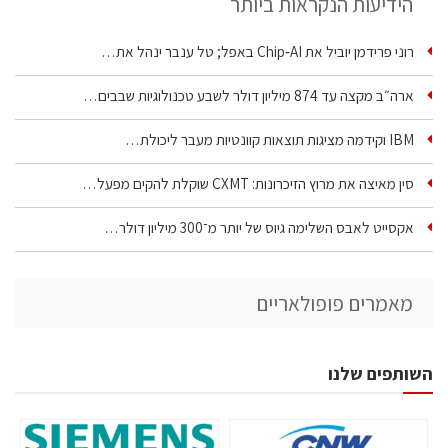
הידיעות הנקראות ביותר
רוני פרידמן יוביל את Chip‑AI באפל; טל ענבר ינהל את…
ארה״ב מקצה עד 874 מיליון דולר לשבע טכנולוגיות שבבים…
IBM וקידמה מציגות תוצאות קוונטיות מעבר ליכולת…
סין מאיצה את מרוץ הזיכרונות: CXMT שוקלת להקים מפעל…
אקסייט לאבס השלימה גיוס של יותר מ־300 מיליון דולר…
מאמרים פופולאריים
השותפים שלנו