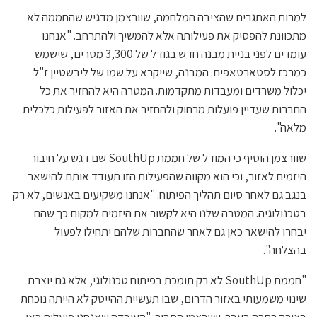
למרות האתגרים שהציבה המלחמה, שוורצמן מדגיש שהחממה לא
מתכוונת להפסיק את פעילותה אלא להמשיך ולהתרחב. "אנחנו
עומדים לפני בניית מבנה חדש בגודל של 3,300 מטרים, שישמש
כמרכז לסטארטאפים. המבנה, שייקרא על שמו של ליבשטיין ז"ל
יכלול משרדים ומעבדות מתקדמות. המטרה היא להחזיר את כל
החברות שעדיין פועלות מרחוק ולהחזיר את האזור לפעילות כלכלית
מלאה".
שוורצמן הוסיף כי המודל של חממת SouthUp שם דגש על חיבור
היזמים לאזור, וכי הוא מקווה שהפעילות הזו תעודד אותם להישאר
בנגב גם לאחר סיום תהליך הפיתוח. "אנחנו משקיעים באנשים, לא רק
בטכנולוגיה. המטרה שלנו היא לקשור את היזמים למקום כך שהם
יבחרו להישאר כאן גם לאחר שהחברות שלהם יתחילו לפעול
בהצלחה".
"חממת SouthUp לא רק תומכת בפיתוח טכנולוגי, אלא גם יוצרת
שינוי משמעותי באזור הדרום, שבו תעשיית ההייטק לא הייתה נוכחת
בצורה רחבה בעבר. שוורצמן הסביר: "העובדה שאנחנו פועלים כאן