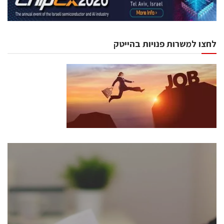
לחצו למשרות פנויות בהייטק
כנסים ואירועים
כנס ChipEx2026 יערך ב-12-13 במאי, 2026. הכנס מיועד
לכל העוסקים בתעשיית הסמיקונדקטור כולל מהנדסים,