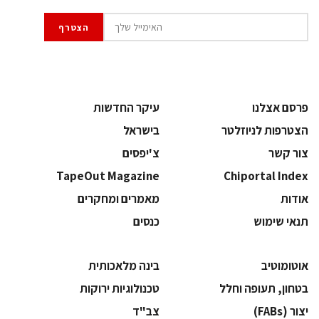
פרסם אצלנו
עיקר החדשות
הצטרפות לניוזלטר
בישראל
צור קשר
צ'יפסים
TapeOut Magazine
Chiportal Index
אודות
מאמרים ומחקרים
תנאי שימוש
כנסים
אוטומוטיב
בינה מלאכותית
בטחון, תעופה וחלל
‫טכנולוגיות ירוקות‬
‫יצור (‪(FABs‬‬
‫צב"ד‬