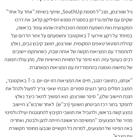
גיל שוורצמן, מנכ"ל חממת SouthUp, שיתף בשיחת "אחד על אחד"
שקיים עם שלמה גרדמן במסגרת מפגש הסיליקון קלאב את דרכו
המקצועית ואת השפעת חממת הטכנולוגיה שהוא עומד בראשה,
במיוחד על רקע אירועי 7 באוקטובר והשפעתם על אזור הדרום ועל
קהילת הסטארטאפים המקומית. שוורצמן, תושב קיבוץ גבים, נאלץ
להתמודד עם המציאות הקשה של אותה שבת, כשהותקפו יישובים
רבים בעוטף עזה. הוא סיפר על החוויות האישיות שלו, מהן עולה תמונה
של נחישות ואמונה בהתמודדות עם המציאות המאתגרת.
"אנחנו, כתושבי הנגב, חיים את המציאות הזו יום-יום. ב-7 באוקטובר,
המצב הסלים בתוך רגעים ספורים. הבנתי שאני צריך לפעול ולנהל את
הגנת היישוב שלנו," סיפר שוורצמן. הוא המשיך לתאר כיצד נאלץ
לתפקד בתור רכז הביטחון השוטף (רב"ש) לאחר שרבש"צ היישוב
נפצע קשה בראשו, ולהוביל את תושבי הקיבוץ להתגוננות יעילה ולפינוי
מהיר של הפצועים: "המשימה הראשונה הייתה להגן ולבטח, ואחריה
באה הפינוי של הפצועים, למרות כל הקשיים שנבעו מחוסר תקשורת
עם הצבא".