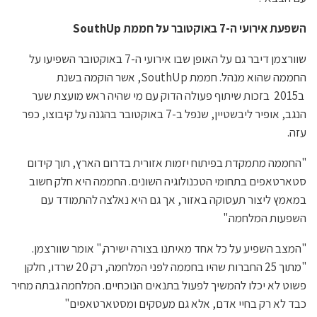
השפעת אירועי ה-7 באוקטובר על חממת SouthUp
שוורצמן דיבר גם על האופן שבו אירועי ה-7 באוקטובר השפיעו על
החממה שהוא מנהל. חממת SouthUp, אשר הוקמה בשנת
ב2015 בזכות שיתוף פעולה הדוק עם מי שהיה ראש מועצת שער
הנגב, אופיר ליבשטיין, שנפל ב-7 באוקטובר בהגנה על קיבוצו, כפר
עזה.
"החממה מתמקדת בפיתוח יזמות אזורית בדרום הארץ, תוך קידום
סטארטאפים בתחומי הטכנולוגיה השונים. החממה היא חלק חשוב
במאמץ ליצור תעסוקה באזור, אך גם היא נאלצה להתמודד עם
השפעות המלחמה."
"המצב השפיע על כל אחד מאיתנו בצורה ישירה," אומר שוורצמן.
"מתוך 25 החברות שהיו בחממה לפני המלחמה, רק 20 שרדו, חלקן
פשוט לא יכלו להמשיך לפעול בתנאים הנוכחיים. המלחמה גבתה מחיר
כבד לא רק בחיי אדם, אלא גם מעסקים ומסטארטאפים"