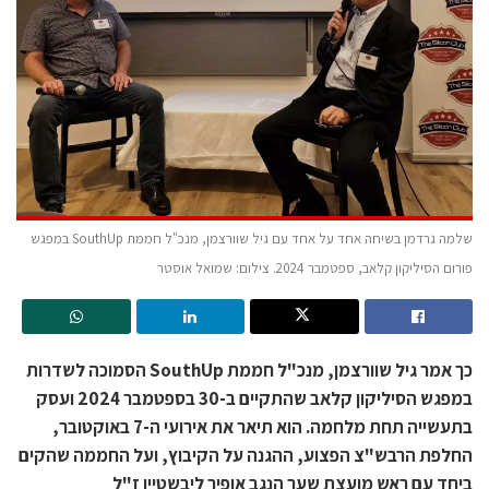
שלמה גרדמן בשיחה אחד על אחד עם גיל שוורצמן, מנכ"ל חממת SouthUp במפגש
פורום הסיליקון קלאב, ספטמבר 2024. צילום: שמואל אוסטר
כך אמר גיל שוורצמן, מנכ"ל חממת SouthUp הסמוכה לשדרות
במפגש הסיליקון קלאב שהתקיים ב-30 בספטמבר 2024 ועסק
בתעשייה תחת מלחמה. הוא תיאר את אירועי ה-7 באוקטובר,
החלפת הרבש"צ הפצוע, ההגנה על הקיבוץ, ועל החממה שהקים
ביחד עם ראש מועצת שער הנגב אופיר ליבשטיין ז"ל