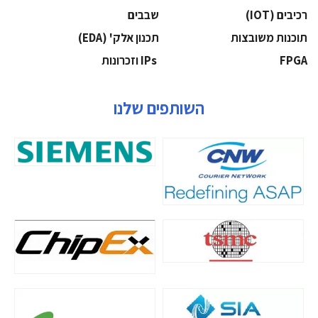
‫רכיבים‬ (IOT)
‫שבבים‬
‫תוכנות משובצות‬
‫תכנון אלק' (‪(EDA‬‬
‫‪FPGA‬‬
‫ ‪וזכרונות IPs‬‬
השותפים שלנו