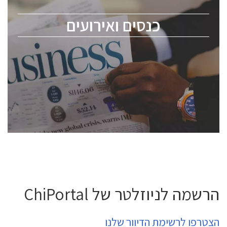
מומחים מקצועיים ובכירים.
כנסים ואירועים
ChipEx2026 will be held on May 12-13, 2026. The
conference is intended for everyone involved in the
semiconductor industry, including engineers,
professional experts, and senior executives.
לחץ לפרטים
הרשמה לניוזלטר של ChiPortal
הצטרפו לרשימת הדיוור שלנו