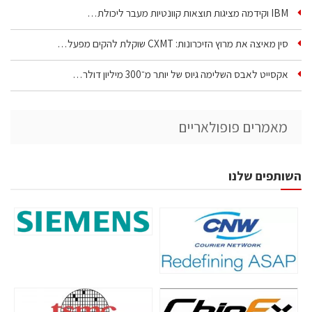
IBM וקידמה מציגות תוצאות קוונטיות מעבר ליכולת…
סין מאיצה את מרוץ הזיכרונות: CXMT שוקלת להקים מפעל…
אקסייט לאבס השלימה גיוס של יותר מ־300 מיליון דולר…
מאמרים פופולאריים
השותפים שלנו