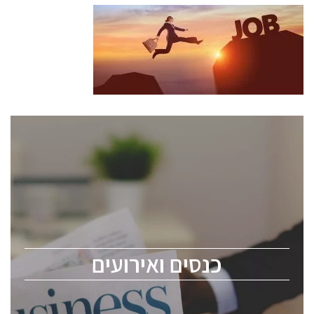
כנסים ואירועים
כנס ChipEx2026 יערך ב-12-13 במאי, 2026. הכנס מיועד
לכל העוסקים בתעשיית הסמיקונדקטור כולל מהנדסים,
מומחים מקצועיים ובכירים.
כנסים ואירועים
ChipEx2026 will be held on May 12-13, 2026. The
conference is intended for everyone involved in the