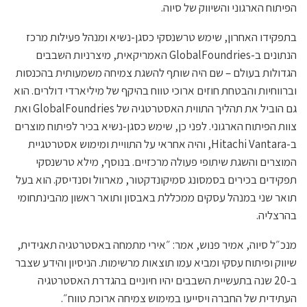
הפיתוח הארגוני והשיווק של סיוה.
בתפקידו האחרון, שימש טרשנסקי כסגן-נשיא ומנהל פעילות מרכז
הנתונים ב-GlobalFoundries האמריקאית, מיצרניות השבבים
הגדולות בעולם – שם היה שותף להשגת צמיחה משמעותית בהכנסות
וברווחיות והבטחת חוזים ארוכי טווח בהיקף של מיליארדי דולרים. הוא
גם הוביל את תהליך התווית האסטרטגיה של GlobalFoundries ואת
צוות הפיתוח הארגוני. לפני כן, שימש כסגן-נשיא בכיר לפיתוח מוצרים
ב-Hitachi Vantara, והיה אחראי על התוויית ומימוש אסטרטגיית
המוצרים והשגת שיתופי פעולה מרכזיים. בנוסף, מילא טרשנסקי
תפקידים בכירים בסמסונג סמיקונדקטור, מארוול וסנדיסק. הוא בעל
תואר שני במנהל עסקים ממכללת באבסון ותואר ראשון מהבינתחומי
בהרצליה.
מנכ״ל סיוה, אמיר פנוש, אמר: ״אירי מתמחה באסטרטגיה תאגידית,
שיווק ופיתוח עסקי ומביא עמו תוצאות מרשימות. הניסיון והידע שצבר
ב-20 שנה בתעשיית השבבים יהיו חיוניים בהגדרת האסטרטגיה
העתידית של החברה ויסייעו במימוש צמיחה ארוכת טווח״.