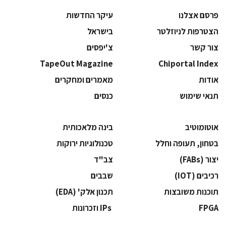
פרסם אצלנו
עיקר החדשות
הצטרפות לניוזלטר
בישראל
צור קשר
צ'יפסים
TapeOut Magazine
Chiportal Index
אודות
מאמרים ומחקרים
תנאי שימוש
כנסים
אוטומוטיב
בינה מלאכותית
בטחון, תעופה וחלל
‫טכנולוגיות ירוקות‬
‫יצור (‪(FABs‬‬
‫צב"ד‬
‫רכיבים‬ (IOT)
‫שבבים‬
‫תוכנות משובצות‬
‫תכנון אלק' (‪(EDA‬‬
‫‪FPGA‬‬
‫ ‪וזכרונות IPs‬‬