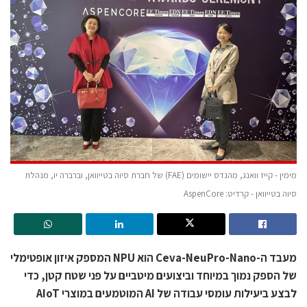
מימין - קייז וואנג, מהנדס יישומים (FAE) של חברת סיוה בטייוואן, וברברה יו, מנהלת
סיוה בטייוואן - קרדיט: AspenCore
מעבד ה-Ceva-NeuPro-Nano הוא NPU המספק איזון אופטימלי
של הספק נמוך במיוחד וביצועים מיטביים על פני שטח קטן, כדי
לבצע ביעילות עומסי עבודה של AI המוטמעים במוצרי AIoT