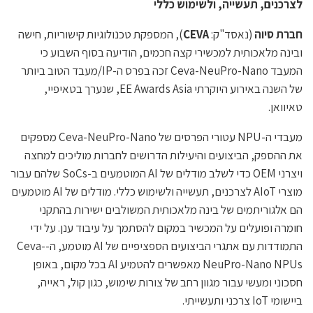
לצרכנים, תעשייה, ולשימוש כללי
חברת סיוה
(נאסד"ק:
CEVA
), המספקת טכנולוגיות קישוריות, חישה
ובינה מלאכותית למכשירי קצה חכמים, הודיעה בסוף השבוע כי
המעבד Ceva-NeuPro-Nano זכה בפרס ה-IP/מעבד הטוב ביותר
של השנה באירוע היוקרתי EE Awards Asia, שנערך בטאיפיי,
טאיוואן.
מעבדי ה-NPU עטורי הפרסים של Ceva-NeuPro-Nano מספקים
את ההספק, הביצועים והיעילות הדרושים לחברות מוליכים למחצה
ויצרני OEM כדי לשלב מודלים של AI המוטמעים ב-SoCs שלהם עבור
מוצרי AIoT לצרכנים, תעשייה ולשימוש כללי. מודלים של AI מוטמעים
הם אלגוריתמים של בינה מלאכותית המשולבים ישירות בהתקני
חומרה ופועלים על המכשיר במקום להסתמך על עיבוד ענן. על ידי
התמודדות עם אתגרי הביצועים הספציפיים של AI מוטמע, ה-Ceva-
NeuPro-Nano NPUs מאפשרים להטמיע AI בכל מקום, באופן
חסכוני ומעשי עבור מגוון רחב של צורות שימוש, כגון קול, ראייה,
ביישומי IoT צרכני ותעשייתי.