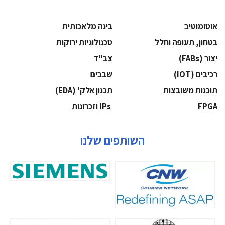
אוטומוטיב
בינה מלאכותית
בטחון, תעופה וחלל
‫טכנולוגיות ירוקות‬
‫יצור (‪(FABs‬‬
‫צב"ד‬
‫רכיבים‬ (IOT)
‫שבבים‬
‫תוכנות משובצות‬
‫תכנון אלק' (‪(EDA‬‬
‫‪FPGA‬‬
‫ ‪וזכרונות IPs‬‬
השותפים שלנו