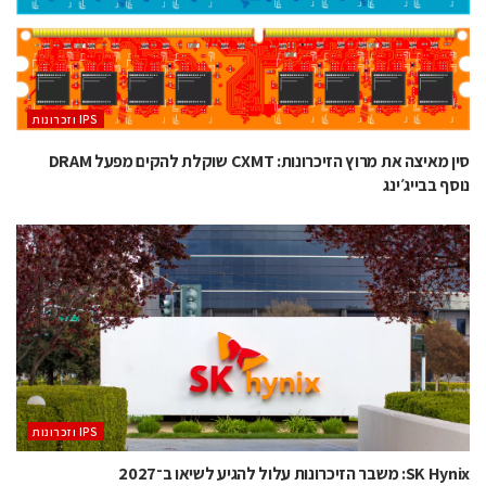
‫ ‪וזכרונות IPS‬‬
סין מאיצה את מרוץ הזיכרונות: CXMT שוקלת להקים מפעל DRAM
נוסף בבייג׳ינג
‫ ‪וזכרונות IPS‬‬
SK Hynix: משבר הזיכרונות עלול להגיע לשיאו ב־2027