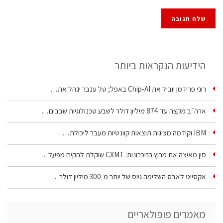
הידיעות הנקראות ביותר
רוני פרידמן יוביל את Chip‑AI באפל; טל ענבר ינהל את…
ארה״ב מקצה עד 874 מיליון דולר לשבע טכנולוגיות שבבים…
IBM וקידמה מציגות תוצאות קוונטיות מעבר ליכולת…
סין מאיצה את מרוץ הזיכרונות: CXMT שוקלת להקים מפעל…
אקסייט לאבס השלימה גיוס של יותר מ־300 מיליון דולר…
מאמרים פופולאריים