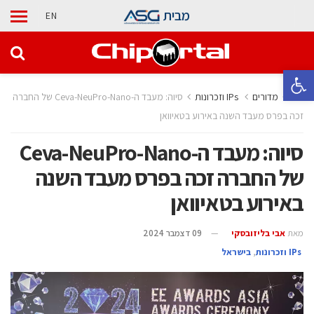
מבית
EN
פתח סרגל נגישות
בית
מדורים
‫ ‪וזכרונות IPs‬‬
סיוה: מעבד ה-Ceva-NeuPro-Nano של החברה
זכה בפרס מעבד השנה באירוע בטאיוואן
סיוה: מעבד ה-Ceva-NeuPro-Nano
של החברה זכה בפרס מעבד השנה
באירוע בטאיוואן
מאת
אבי בליזובסקי
09 דצמבר 2024
‫ ‪וזכרונות IPs‬‬
,
בישראל