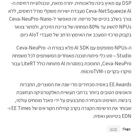
DSP עם מאיץ בינה מלאכותית. יתרה מזאת, טכנולוגיית דחיסת ה-
Ceva-NetSqueeze AI מעבדת ישירות משקלי מודל דחוסים, ללא
צורך בשלב ביניים של פריסה. זה מאפשר ל-Ceva-NeuPro-Nano
NPUs להשיג עד 80% הפחתה של צריכת הזיכרון, ולפתור צוואר
בקבוק מרכזי המעכב את האימוץ הרחב של מעבדי AIoT כיום.
ה-NPUs מסופקים עם AI SDK מלא בצורת ה- Ceva-NeuPro
Studio – סט כלי פיתוח תוכנה מאוחדים המשותפים לכל משפחת
Ceva-NeuPro, התומכת במסגרות AI פתוחות כולל LiteRT עבור
מיקרו-בקרים ו-microTVM.
EE Awards באסיה מכתירים מדי שנה את המוצרים, החברות
והאנשים הטובים ביותר ברחבי תעשיית האלקטרוניקה הנחשבת
ביבשת. השיפוט והבחירה מתבצעים על ידי פאנל מומחים עולמי,
שבוחר את הרשימה הקצרה בקרב קהילות הקוראים של EE Times ו-
EDN בטייוואן ואסיה.
Tags:
סיוה