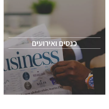
כנסים ואירועים
כנס ChipEx2026 יערך ב-12-13 במאי, 2026. הכנס מיועד
לכל העוסקים בתעשיית הסמיקונדקטור כולל מהנדסים,
מומחים מקצועיים ובכירים.
כנסים ואירועים
ChipEx2026 will be held on May 12-13, 2026. The
conference is intended for everyone involved in the
semiconductor industry, including engineers,
professional experts, and senior executives.
לחץ לפרטים