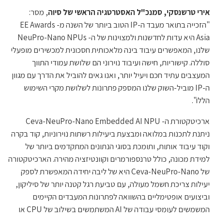
אירי טרשנסקי, סמנכ"ל האסטרטגיה הראשי של סיוה
, מסר:
"הזכייה בתואר מעבד ה-IP הטוב ביותר של השנה מ- EE Awards
Asia היא עדות לחדשנות ולמצוינות של ה- NeuPro-Nano NPUs
שלנו, המאפשרים עיבוד בינה מלאכותית חסכונית למכשירים מופעלי
סוללה. קישוריות, חישה ועיבוד נוירוני הם שלושת עמודי התווך
המעצבים עתיד חכם ויעיל יותר, ואנו גאים להוביל את הדרך עם מגוון
ה-IP מוביל-השוק שלנו המספק פתרונות לשלושת מקרי השימוש
הללו".
ארכיטקטורת ה- Ceva-NeuPro-Nano Embedded AI NPU
ניתנת לתכנות במלואה ומבצעת ביעילות רשתות נוירוניות, קוד בקרה
וקוד עיבוד אותות, ותומכת בסוגי הנתונים המתקדמים ביותר של
למידת מכונה, כולל טרנספורמרים וקוונטיזציה מהירה. הארכיטקטורה
של Ceva-NeuPro-Nano היא של ליבה יחידה המאפשרת לספק
יעילות צריכת חשמל מעולה, עם טביעת רגל קטנה יותר של סיליקון,
וביצועים אופטימליים בהשוואה לפתרונות המעבדים הקיימים
המשמשים לעומסי עבודה של AI המשתמשים בשילוב של CPU או