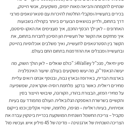
שנתיים להקמתה והביאה מאות יזמים, משקיעים, אנשי הייטק,
בכירים בתעשייה ומקבלי החלטות להיכרות עם סטארטאפים פורצי
דרך בתחום, ולדיון בנושאים הבוערים ביותר בקהילה בשבועות
האחרונים – לאן ילך הכסף החכם, איך מעצימים את האקו-סיסטם,
איך מחזקים את הקשר של תעשיית הון הסיכון לחברות בתחום, את
הקשר בין הסטרטאפים לתעשייה, ואיך משלבים אוכלוסיות בהייטק
ובתעשייה ומנצלים את ההזדמנות בתחום החם בעולם.
סיון יחיאלי, מנכ"ל i4Valley: "כולם שואלים – לאן הולך השוק, מה
יעשה הנאסד"ק, מה יעשו משקיעים בעולם. שיעור האינפלציה
בארצות הברית, באירופה ובארץ גבוה, ובנוסף אנחנו רואים עליית
מחירים ריאלית. כאשר ברקע מלחמת רוסיה-אוקראינה, שמשפיעה
על מחירי המזון, הבצורת בהודו, הקורונה, שיבושי הייצור בסין
והקשיים בשרשרת האספקה הגלובאלית. העולם מתמודד עם בעיות
אמיתיות, בעיות ראליות – מגיפה, מלחמה, שינויי אקלים; וכמו בייקום
מקביל – צריכת החשמל השנתית המושקעת בכריית ביטקוין עברה את
הצריכה השנתית של ארגנטינה – מדינה של 45 מיליון איש. ועכשיו מול