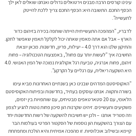
עינינו קורסים הרבה מבנים וירטואלים גדולים ואנחנו שואלים לאן ילך
הכסף החכם. התשובה היא: הכסף החכם צריך ללכת להייטק
לתעשייה".
לדבריו, "המהפכה התעשייתית הייתה שותפה בכירה בזיהום כדור
הארץ – אבל אם אתה מאמין שאתה יכול לקלקל תאמין שאפשר לתקן.
והתיקון שלנו הוא דרך 4.0 – יעילות, פריון, חדשנות. מכאן יוצאת
החשיבה איך "לעשות יותר עם פחות", באמצעות הטכנולוגיה – פחות
זיהום, פחות אנרגיה, טביעת רגל אקולוגית נמוכה של המין האנושי. 4.0
היא השקעה ריאלית, עם רגליים על הקרקע".
"האקוסיסטם המדהים שבנינו כאן בשנתיים האחרונות מביא עימו
בשורה ותקווה. אנחנו עוסקים בעתיד, בחדשנות ובפיתוח האקוסיסטם
הלאומי, עם 20 סטארטאפים מבטיחים, עם שותפויות בין יזמים,
משקיעים ותעשיינים. זיהינו שקרנות הון סיכון פחות נוטות להגיע לצפון
וזה מטריד אותנו – ולכן יש חשיבות להשקעה של רשות החדשנות יחד
עם הצורך בהשקעות הון נוספות של הסקטור הפרטי בעולמות הבר
קיימא ובשילוב אוכלוסיות. זו מהפכה אמיתית והיא הולכת ומתפתחת