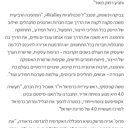
ותגיע רחוק מאוד".
צביקה וינשטוק, סמנכ"ל טכנולוגיות i4Valley, "המהפכה הרביעית
משנה מקצה לקצה את הדרך שבה חברות וארגונים מתנהלים: שילוב
של הייטק בכל תהליכי הייצור, התפעול, ניהול המידע , התחזוקה
וההפצה. היא משנה את הדרך שבה אנחנו עובדים וחיים, את הדרך בה
מתנהלות חברות בכל התחומים. יש הזדמנות אדירה להיכנס לכל מה
שיעסיק את העולם בשנים הקרובות – רציפות עסקית, שרשרת הערך
של הייצור, פיתוח חומרים חדשים, שקיפות שרשרת האספקה
וההפצה, תרבות ארגונית ברת קיימא, שינויים דרמטיים בעולם כח
העבודה – אנשים, תהליכים ורובוטים, עולמות מערכות המידע ועוד".
משה קונינסקי, ראש עיריית כרמיאל ויו"ר אשכול בית הכרם, "תעשיה
4.0 היא מנוע צמיחה אדיר. התגברנו על האגו-סיסטם ובנינו
אקוסיסטם צומח וייחודי, במטרה להפוך את הגליל ומרחב כרמיאל
למרכז תעשיית 4.0 של מדינת ישראל".
פרופ' אריה מרשק נשיא המכללה האקדמית להנדסה בראודה, "את