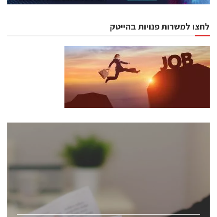
לחצו למשרות פנויות בהייטק
כנסים ואירועים
כנס ChipEx2026 יערך ב-12-13 במאי, 2026. הכנס מיועד
לכל העוסקים בתעשיית הסמיקונדקטור כולל מהנדסים,
מומחים מקצועיים ובכירים.