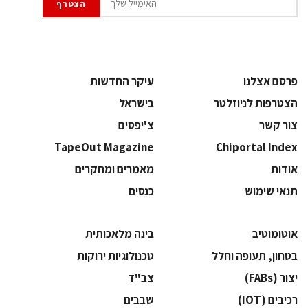
פרסם אצלנו
עיקר החדשות
הצטרפות לניוזלטר
בישראל
צור קשר
צ'יפסים
TapeOut Magazine
Chiportal Index
אודות
מאמרים ומחקרים
תנאי שימוש
כנסים
אוטומוטיב
בינה מלאכותית
בטחון, תעופה וחלל
‫טכנולוגיות ירוקות‬
‫יצור (‪(FABs‬‬
‫צב"ד‬
‫רכיבים‬ (IOT)
‫שבבים‬