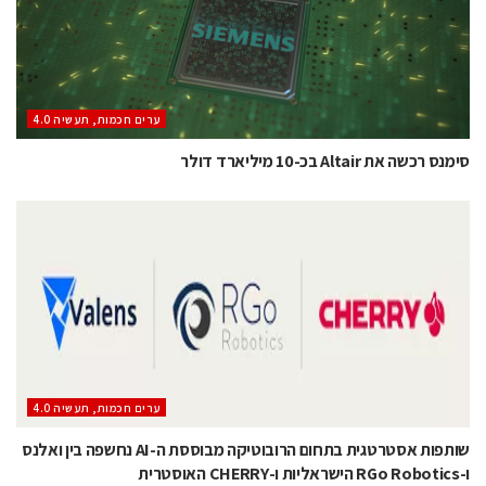
ערים חכמות, תעשיה 4.0
סימנס רכשה את Altair בכ-10 מיליארד דולר
ערים חכמות, תעשיה 4.0
שותפות אסטרטגית בתחום הרובוטיקה מבוססת ה-AI נחשפה בין ואלנס
ו-RGo Robotics הישראליות ו-CHERRY האוסטרית