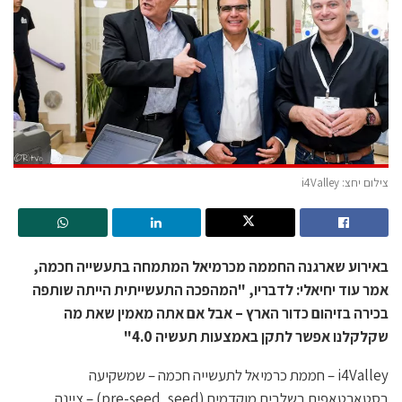
צילום יחצ: i4Valley
באירוע שארגנה החממה מכרמיאל המתמחה בתעשייה חכמה,
אמר עוד יחיאלי: לדבריו, "המהפכה התעשייתית הייתה שותפה
בכירה בזיהום כדור הארץ – אבל אם אתה מאמין שאת מה
שקלקלנו אפשר לתקן באמצעות תעשיה 4.0"
i4Valley – חממת כרמיאל לתעשייה חכמה – שמשקיעה
בסטארטאפים בשלבים מוקדמים (pre-seed, seed) – ציינה