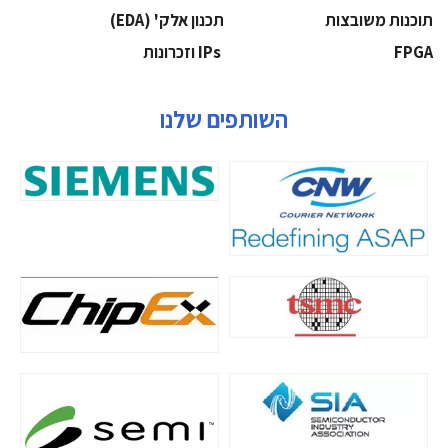
‫תוכנות משובצות‬
‫תכנון אלק' (‪(EDA‬‬
‫‪FPGA‬‬
‫ ‪וזכרונות IPs‬‬
השותפים שלנו