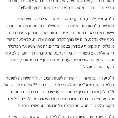
בשורת הפריון, שהוא הבסיס להצלחה כלכלית בארץ ובעולם, אנחנו
מביאים בין היתר באמצעות המכון ליצור מתקדם וi4Valley ".
ד"ר עמי אפלבום, המדען הראשי במשרד הכלכלה וראש רשות
החדשנות, "רשות החדשנות כזרוע ממשלתית הייתה זו שיזמה דחפה
ויישמה את חממות היזמות בפריפריה. אם בעבר הרחוק שפכו הרבה
כסף שלא נקלט, היום יש צורך לקדם חברות שלמות, קלאסטרים של
אוכלוסייה ומקומות עבודה, בצפון ובדרום. זה מה שיניע את הכלכלה
הישראלית. אם ניצור דיור, בידור, תעסוקה טובה וחינוך טוב, כולם יחד
ימשכו לכאן את אוכלוסיית העתיד. אנחנו ניתן את הסטארט, אתם
תיקחו אותו למעלה".
ח"כ יעל רון בן משה, יו"ר הועדה לפניות הציבור, יו"ר השדולה לפיתוח
הגליל בכנסת ומזכ"לית מפלגת כחול לבן, "בתוך 25 שנים יהיו בישראל
15 מיליון אזרחים. צריך לפתח כבר עכשיו מרכזים כלכליים נוספים
ומשמעותיים מעבר לת"א וכרמיאל היא מועמדת מובילה להוביל את
הקטר הגלילי. זו המשימה הבאה של הכנסת והממשלה הבאות".
ח"כ אופיר סופר, הציונות הדתית, "גליל חזק זו הגשמת החזון הציוני.