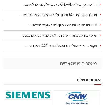
רוני פרידמן יוביל את Chip‑AI באפל; טל ענבר ינהל את…
ארה״ב מקצה עד 874 מיליון דולר לשבע טכנולוגיות שבבים…
IBM וקידמה מציגות תוצאות קוונטיות מעבר ליכולת…
סין מאיצה את מרוץ הזיכרונות: CXMT שוקלת להקים מפעל…
אקסייט לאבס השלימה גיוס של יותר מ־300 מיליון דולר…
מאמרים פופולאריים
השותפים שלנו