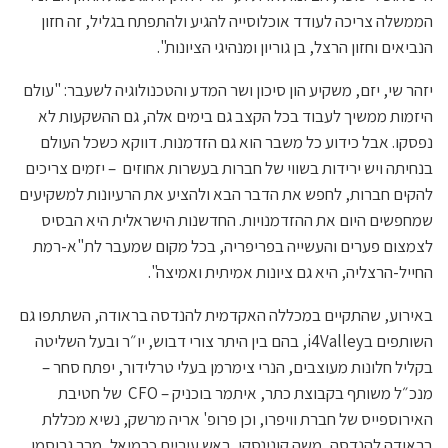
הממשלה צריכה לעודד אוכלוסייה להגיע ולהתפתח בגליל, זה חזון
הנביאים וחזון הרצל, בן גוריון ומנהיגי הציונות".
יזהר שי, יזם, משקיע הון סיכון ושר המדע והטכנולוגיה לשעבר: "עולם
היזמות ממשיך לעבוד בכל הקצב גם בימים אלה, גם ההשקעות לא
נפסקו. אבל כידוע כל משבר הוא גם הזדמנות. דווקא כשכל העולם
בנחיתה ויש ירידות בשווי של חברות בעשרות אחוזים – יזמים צריכים
להקים חברות, לחפש את הדבר הבא ולהציע את הרעיונות למשקיעים
שמחפשים היום את ההזדמנויות. החדשנות הישראלית היא הבסיס
לצמצום פערים והעשייה בפריפריה, בכל מקום שמעבר לת"א-רמת
החייל-הרצליה, היא גם ציונות אמיתית ואמיצה".
באירוע, שהתקיים במכללה האקדמית להנדסה בראודה, השתתפו גם
השותפים בi4Valley, בהם בין היתר צורי דבוש, יו״ר ובעל השליטה
בקליל חלונות מעוצבים, הנרי צימרמן בעלי טרלידור, יפתח סחר –
מנכ״ל משותף בקבוצת כתר, איתמר בוכניק – CFO של חטיבת
האירוספייס של חברת וויפרו, וכן פרופ' אריה מרשק, נשיא מכללת
בראודה להנדסה, משה קונינסקי, ראש עיריית כרמיאל, מרב גרוסמן,