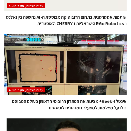
ערים חכמות, תעשיה 4.0
שותפות אסטרטגית בתחום הרובוטיקה מבוססת ה-AI נחשפה בין ואלנס
ו-RGo Robotics הישראליות ו-CHERRY האוסטרית
ערים חכמות, תעשיה 4.0
אינטל ו-Geek+ מציגות את הפתרון הרובוטי הראשון בעולם המבוסס
כולו על מצלמות למפעלים ומחסנים לוגיסטים