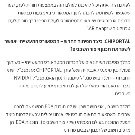
לעולם הזה. אתה יכול להיכנס לעולם הזה באמצעות חור תולעת, שער
שיאפשר למשתמש להכנס לתוך המטאוורס באמצעות מציאות
מדומה או רובוטים שייצאו מהמטהוורס לעולם הפיזי דרך חור תולעת –
טכנולוגיה שנקראת AR."
CHIPORTAL: כיצד הפיתוח החדש – המטאוורס התעשייתי יאפשר
לשפר את תכנון וייצור השבבים?
מהלך מסיבת העיתונאים על הכרזת המטה-וורס התעשייתי – בשיתוף
פעולה בין סימנס לאנבידיה שאל עורך CHIPORTAL את מנכ"לי שתי
החברות – רולנד בוש מנכ"ל סימנס וג'נסן הואנג מנכ"ל NVIDIA f
כיצד התאום הוירטואלי של העולם האמיתי יסייע לתחום פיתוח
השבבים.
רולנד בוש: כן, אני חושב שכן. יש לנו תוכנת EDA המשמשת לתכנון
שבבים. באמצעות התאום הוירטואלי אנחנו יכולים עכשיו לדמות כיצד
תפעל התוכנה בעולם האמיתי (של ייצור השבבים). תוכנות EDA הן
מרכיב חשוב של תכנון שבבים מודרני.