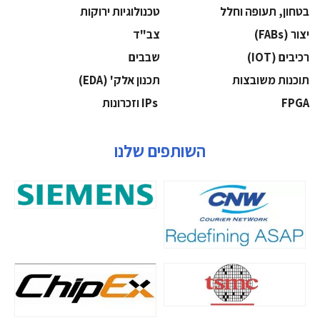
בטחון, תעופה וחלל
‫טכנולוגיות ירוקות‬
‫יצור (‪(FABs‬‬
‫צב"ד‬
‫רכיבים‬ (IOT)
‫שבבים‬
‫תוכנות משובצות‬
‫תכנון אלק' (‪(EDA‬‬
‫‪FPGA‬‬
‫ ‪וזכרונות IPs‬‬
השותפים שלנו