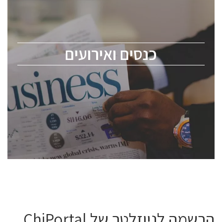
כנס ChipEx2026 יערך ב-12-13 במאי, 2026. הכנס מיועד
לכל העוסקים בתעשיית הסמיקונדקטור כולל מהנדסים,
מומחים מקצועיים ובכירים.
כנסים ואירועים
ChipEx2026 will be held on May 12-13, 2026. The
conference is intended for everyone involved in the
semiconductor industry, including engineers,
professional experts, and senior executives.
לחץ לפרטים
הרשמה לניוזלטר של ChiPortal