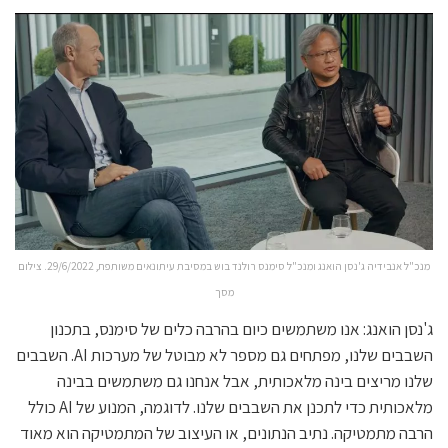
מנכ"ל אנבידיה ג'נסן הואנג ומנכ"ל סימנס רולנד בוש במסיבת עיתונאים משותפת, 29/6/2022. צילום
מסך
ג'נסן הואנג: אנו משתמשים כיום בהרבה כלים של סימנס, בתכנון
השבבים שלנו, מפתחים גם מספר לא מבוטל של מערכות AI. השבבים
שלנו מריצים בינה מלאכותית, אבל אנחנו גם משתמשים בבינה
מלאכותית כדי לתכנן את השבבים שלנו. לדוגמה, המנוע של AI כולל
הרבה מתמטיקה. נתיב הנתונים, או העיצוב של המתמטיקה הוא מאוד