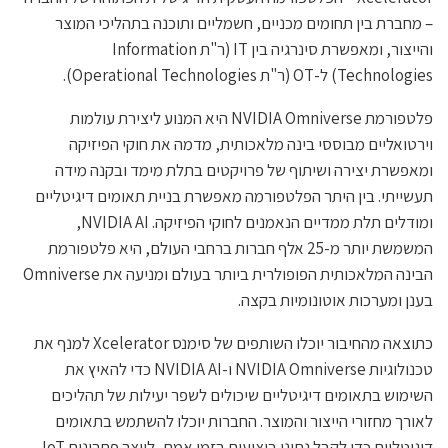
– מחברת בין תחומים מכניים, חשמליים ותוכנה בתהליכי המוצר
והייצור, ומאפשרת סינרגיה בין IT (ר"ת Information
Technologies) ל-OT (ר"ת Operational Technologies).
פלטפורמת NVIDIA Omniverse היא המנוע ליצירת עולמות
וירטואליים מבוססי בינה מלאכותית, מדמה את חוקי הפיזיקה
ומאפשרת יצירה ושיתוף של פרויקטים בתלת מימד ובקנה מידה
תעשייתי. בין היתר הפלטפורמה מאפשרת בניית תאומים דיגיטליים
ומודלים תלת ממדיים הנאמנים לחוקי הפיזיקה. NVIDIA AI,
המשמשת יותר מ-25 אלף חברות ברחבי העולם, היא פלטפורמת
הבינה המלאכותית הפופולרית ביותר בעולם ומניעה את Omniverse
בענן ומערכות אוטונומיות בקצה.
כתוצאה מהחיבור יוכלו השותפים של סימנס Xcelerator למנף את
טכנולוגיות NVIDIA Omniverse ו-NVIDIA AI כדי להאיץ את
השימוש בתאומים דיגיטליים שיכולים לשפר יעילות של תהליכים
לאורך מחזורי הייצור והמוצר. החברות יוכלו להשתמש בתאומים
דיגיטליים כדי לקבל נתוני ביצועים בזמן אמת, לייצר פתרונות IoT