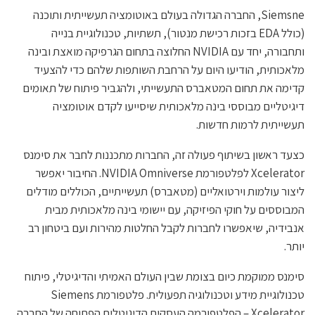
Siemsne, החברה הגדולה בעולם באוטומציה תעשייתית ותוכנה
(כולל EDA בזכות רכישת מנטור), תשתיות, טכנולוגיית בנייה
ותחבורה, יחד עם NVIDIA החלוצה בתחום הגרפיקה מואצת ובינה
מלאכותית, הודיעו היום על הרחבת השותפות שלהם כדי להצעיד
קדימה את תחום המטאברס התעשייתי, ולהגביר פיתוח של תאומים
דיגיטליים מבוססי בינה מלאכותית שיסייעו לקדם אוטומציה
תעשייתית לרמות חדשות.
כצעד ראשון בשיתוף פעולה זה, החברות מתכננות לחבר את סימנס
Xcelerator לפלטפורמת NVIDIA Omniverse. החיבור יאפשר
ליצור עולמות וירטואליים (מטאברס) תעשייתיים, הכוללים מודלים
המבוססים על חוקי הפיזיקה, עם יישומי בינה מלאכותית מבית
אנבידיה, שיאפשרו לחברות לקבל החלטות מהירות ועם ביטחון רב
יותר.
סימנס ממוקמת כיום בצומת שבין העולם האמיתי והדיגיטלי, פיתוח
טכנולוגיית מידע וטכנולוגיה תפעולית. פלטפורמת Siemens
Xcelerator – הפלטפורמה העסקית הדיגיטלית הפתוחה של החברה