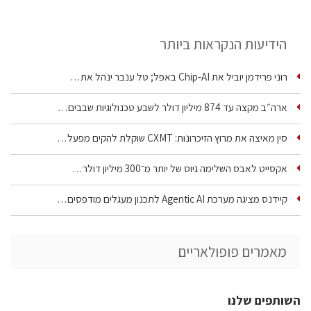
הידיעות הנקראות ביותר
רוני פרידמן יוביל את Chip‑AI באפל; טל ענבר ינהל את…
ארה״ב מקצה עד 874 מיליון דולר לשבע טכנולוגיות שבבים…
סין מאיצה את מרוץ הזיכרונות: CXMT שוקלת להקים מפעל…
אקסייט לאבס השלימה גיוס של יותר מ־300 מיליון דולר…
קיידנס מציגה מערכת Agentic AI לתכנון מעגלים מודפסים…
מאמרים פופולאריים
השותפים שלנו