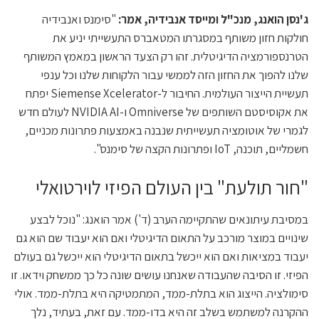
ג'נסן הואנג, מנכ"ל ומייסד אנבידיה, אמר:
"סימנס ואנבידיה
חולקות חזון משותף במסגרתו המטאברס התעשייתי יניע את
הטרנספורמציה הדיגיטלית. זהו רק הצעד הראשון במאמץ המשותף
שלנו להפוך את החזון הזה לממשי עבור הלקוחות שלנו וכל ענפי
תעשיית הייצור העולמית. החיבור ל-Siemense Xcelerator יפתח
את אקוסיסטם השותפים של Omniverse ו-NVIDIA AI לעולם חדש
לגמרי של אוטומציה תעשייתית שנבנה באמצעות פתרונות מכניים,
חשמליים, תוכנה, IoT ופתרונות הקצה של סימנס".
"חור תולעת" בין העולם הפיזי לוירטואלי
במסיבת עיתונאים שהתקיימה הערב (ד') אמר הואנג: "נוכל לבצע
שינויים במוצר מורכב על התאום הדיגיטלי ואם הוא יעבוד שם הוא גם
יעבוד במציאות ואם הוא ייכשל בתאום הדיגיטלי הוא ייכשל גם בעולם
הפיזי. זו הסיבה שהעבודה שאנחנו עושים שונה כל כך ממשחק וידאו. זו
סימולציה. הייצוג הוא בתלת-ממד, המתמטיקה היא בתלת-ממד. אולי
ההקרנה למשתמש בשלב זה היא בדו-ממד. עם זאת, בעתיד, נלך