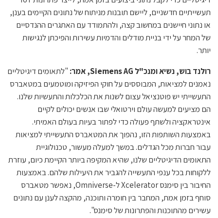
תעשייתיים חדשניים, ליישם תובנות מניתוח של נתונים הקיימים בענן,
או נתוני חיישנים במחשוב קצה, ולהתמודד עם האתגרים ההנדסיים
של המחר על ידי בניית מודלים והדמיות עשירות והפיכתן לנגישות
יותר.
רולנד בוש, נשיא ומנכ"ל Siemens AG, אמר:
"לתאומים דיגיטליים
נאמנים למציאות, המבוססים על חוקי הפיזיקה ומוטמעים במטאברס
התעשייתי יש פוטנציאל עצום לשנות את הכלכלות והתעשיות שלנו.
הם מציעים למעשה עולם וירטואלי שבו אנשים יכולים לקיים
אינטראקציה ולשתף פעולה כדי לפתור בעיות בעולם האמיתי.
באמצעות השותפות הזו, נהפוך את המטאברס התעשייתי למציאות
עבור חברות מכל הגדלים. במשך למעלה מעשור, טכנולוגיית
התאומים הדיגיטליים שלנו, שהיא המקיפה ביותר הקיימת כיום, עוזרת
ללקוחות בכל ענפי התעשייה להגביר את היעילות שלהם. באמצעות
החיבור בין סימנס Xcelerator ל-Omniverse, נאפשר מטאברס
סוחף בזמן אמת, המחבר בין חומרה ותוכנה, מהקצה לענן עם נתונים
עשירים מהתוכנות והפתרונות של סימנס".