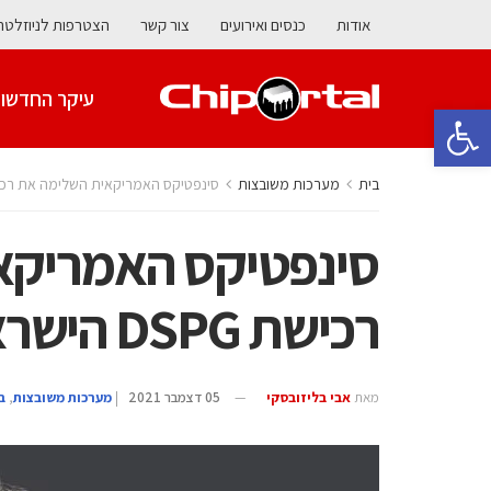
אודות
כנסים ואירועים
צור קשר
הצטרפות לניוזלטר
עיקר החדשו
פתח סרגל נגישות
בית
מערכות משובצות
סינפטיקס האמריקאית השלימה את רכישת DSPG הישראלית ב-549
סינפטיקס האמריקא
רכישת DSPG הישראלית ב-549 מ' ד'
מאת
אבי בליזובסקי
05 דצמבר 2021
|
מערכות משובצות
,
ב