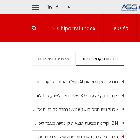
EN
צ'יפסים
Chiportal Index
הידיעות הנקראות ביותר
מאמרים פופולאריים
רוני פרידמן יוביל את Chip‑AI באפל; טל ענבר ינהל את…
ארה״ב מקצה עד 874 מיליון דולר לשבע טכנולוגיות שבבים…
טכנולוגיית המכ״ם של Arbe נבחרה לתוכניות אזרחיות וביטחוניות
IBM וקידמה מציגות תוצאות קוונטיות מעבר ליכולת…
הביקוש לשבבים אנלוגיים מתאושש: הכנסות טקסס…