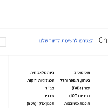
הצטרפו לרשימת הדיוור שלנו
אוטומוטיב
בינה מלאכותית
בטחון, תעופה וחלל
‫טכנולוגיות ירוקות‬
‫יצור (‪(FABs‬‬
‫צב"ד‬
‫רכיבים‬ (IOT)
‫שבבים‬
‫תוכנות משובצות‬
‫תכנון אלק' (‪(EDA‬‬