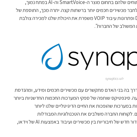
סינפטיקס. "היכולות של קבוצת DSP והפיתוחים שלהם בתחום מוצר ה-SmartVoice וה-AI במתח נמוך,
חבר מכשירים חכמים יותר ברשתות קצה. יתרה מכך, התוספת של
טכנולוגיית ULE האלחוטית של קבוצת DSP ופתרונות עיבוד VOIP משפרת את היכולת שלנו למכירה צולבת
 המשולב של החברות".
לוגו synaptics
Nasdaq) משנה את הדרך בה בני האדם מתקשרים עם מכשירים חכמים ומידע, ומהנדסת
נועה. סינפטיקס שותפה של ספקי המערכות החכמות החדשניות ביותר
ות במערכות שהופכות את החיים הדיגיטליים שלנו ליותר
ים. לקוחות החברה משלבים את הטכנולוגיות המבודלות
של סינפטיקס במגע, תצוגה וביומטריה עם דור חדש של חיבוריות בין מכשירים ועיבוד באמצעות AI של וידאו,