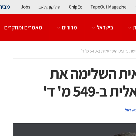
מבית
TapeOut Magazine
ChipEx
סיליקון קלאב
Jobs
ת
בישראל
מדורים
מאמרים ומחקרים
 מ’ ד’
ית השלימה את
ישראל