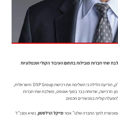
ת שתי חברות מובילות בתחום העיבוד הקולי וטכנולוגיות
סינפטיקס (Synaptics), הנסחרת בנאסד"ק, הודיעה הלילה כי השלימה את רכישת DSP Group הישראלית,
5 מיליון דולר במזומן. הרכישה, שדווחה כבר בסוף אוגוסט, משלבת שתי חברות
 להפעלה קולית במכשירים חכמים.
מייקל הרלסטון
, נשיא ומנכ"ל