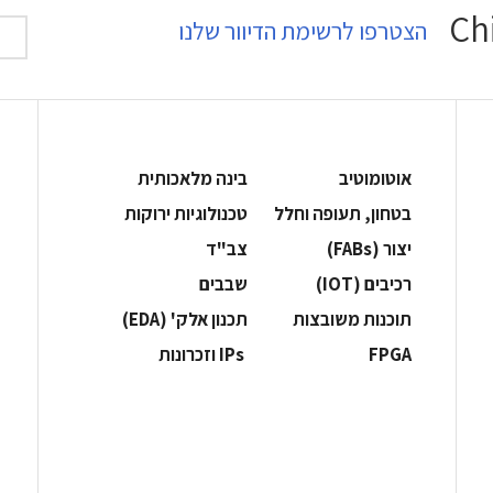
הצטרפו לרשימת הדיוור שלנו
אוטומוטיב
בינה מלאכותית
בטחון, תעופה וחלל
‫טכנולוגיות ירוקות‬
‫יצור (‪(FABs‬‬
‫צב"ד‬
‫רכיבים‬ (IOT)
‫שבבים‬
‫תוכנות משובצות‬
‫תכנון אלק' (‪(EDA‬‬
‫‪FPGA‬‬
‫ ‪וזכרונות IPs‬‬