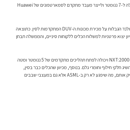
ל-SMIC לשכלל את טכנולוגיית התהליך שלה ל-7 ננומטר ולייצר מעבד מתקדם לסמארטפונים של Huawei
רק ב-1 בספטמבר 2023 הטילה ממשלת הולנד הגבלות על מכירת מכונות ה-DUV המתקדמות לסין. כתוצאה
ת רישיון יצוא פרטניות למשלוח הכלים ללקוחות סיניים, והממשלה תבחן
יחד עם זאת, SMIC כבר מחזיקה במכונות NXT:2000i ויכולה לפתח תהליכים מתקדמים של 5 ננומטר ומטה
 חלקי חילוף וחומרי גלם. בנוסף, מכיוון שהכלים כבר בסין,
מדענים סינים יכולים בסופו של דבר להעתיק אותם, מה שיפגע לא רק ב-ASML אלא גם במעצבי שבבים