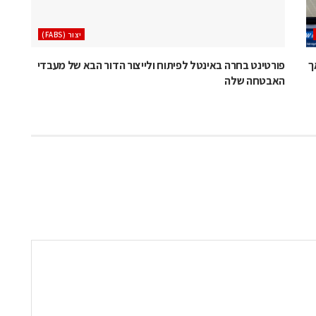
‫יצור (‪(FABS‬‬
 לא הודיעה על ביטול פאב 38 אך
פורטינט בחרה באינטל לפיתוח ולייצור הדור הבא של מעבדי
האבטחה שלה