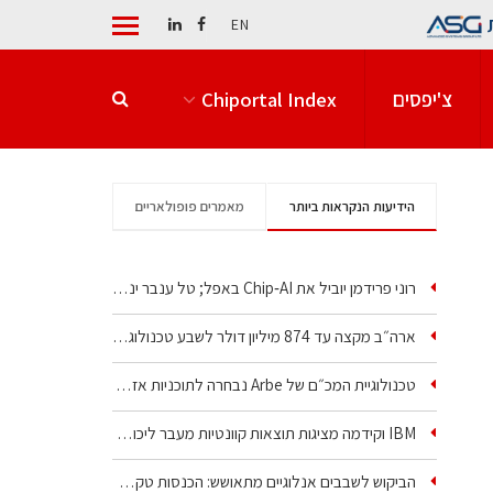
EN
צ'יפסים
Chiportal Index
הידיעות הנקראות ביותר
מאמרים פופולאריים
רוני פרידמן יוביל את Chip‑AI באפל; טל ענבר ינהל את…
ארה״ב מקצה עד 874 מיליון דולר לשבע טכנולוגיות שבבים…
טכנולוגיית המכ״ם של Arbe נבחרה לתוכניות אזרחיות וביטחוניות
IBM וקידמה מציגות תוצאות קוונטיות מעבר ליכולת…
הביקוש לשבבים אנלוגיים מתאושש: הכנסות טקסס…