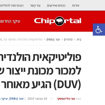
אודות
כנסים ואירועים
צור קשר
הצטרפות לניוזלטר
עיקר החדשו
פתח סרגל נגישות
בית
מדורים
‫יצור (‪(FABs‬‬
פוליטיקאית הולנדית: האיסור על ASML למכור מכונת ייצור שבבים מתקדמת (DUV) הגיע מאוחר מדי
למכור מכונת ייצור
(DUV) הגיע מאוחר מדי
מאת
אבי בליזובסקי
20 נובמבר 2023
|
‫יצור (‪(FABs‬‬
,
עיקר 