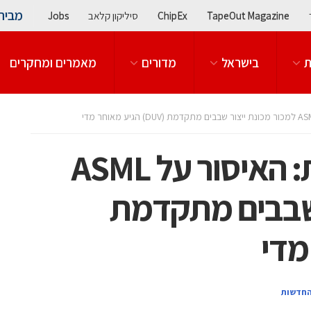
מבית
TapeOut Magazine
ChipEx
סיליקון קלאב
Jobs
ת
בישראל
מדורים
מאמרים ומחקרים
פוליטיקאית הולנדית: האיסור על ASML
 שבבים מתקדמת
החדשות