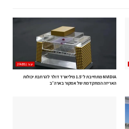
‫יצור (‪(FABS‬‬
NVIDIA מתחייבת ל־1.5 מיליארד דולר להרחבת יכולות
האריזה המתקדמת של אמקור בארה״ב