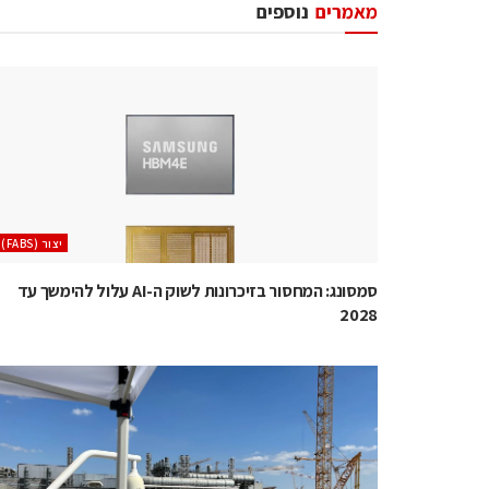
מאמרים
נוספים
‫יצור (‪(FABS‬‬
סמסונג: המחסור בזיכרונות לשוק ה-AI עלול להימשך עד
2028