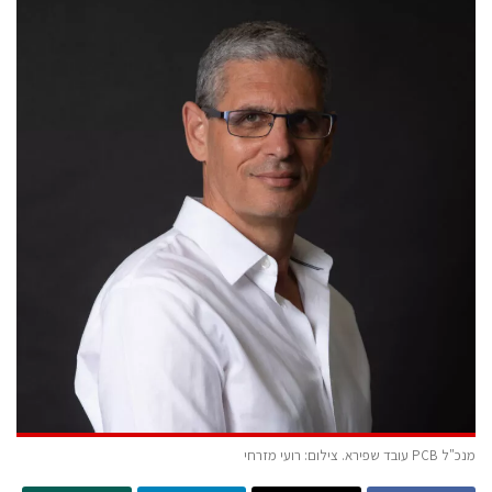
מנכ"ל PCB עובד שפירא. צילום: רועי מזרחי