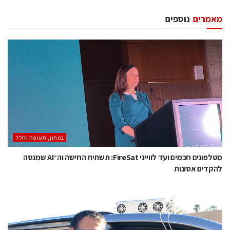
מאמרים
נוספים
בטחון, תעופה וחלל
מטלפונים חכמים ועד לווייני FireSat: תשתית החישה וה־AI שמנסה
להקדים אסונות