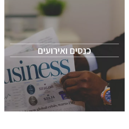
כנסים ואירועים
כנס ChipEx2026 יערך ב-12-13 במאי, 2026. הכנס מיועד
לכל העוסקים בתעשיית הסמיקונדקטור כולל מהנדסים,
מומחים מקצועיים ובכירים.
כנסים ואירועים
ChipEx2026 will be held on May 12-13, 2026. The
conference is intended for everyone involved in the
semiconductor industry, including engineers,
professional experts, and senior executives.
לחץ לפרטים