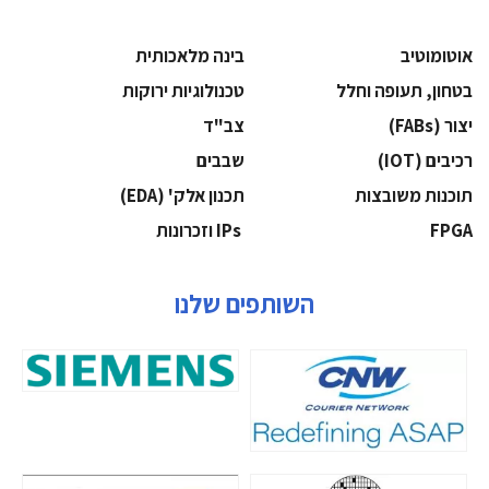
אוטומוטיב
בינה מלאכותית
בטחון, תעופה וחלל
‫טכנולוגיות ירוקות‬
‫יצור (‪(FABs‬‬
‫צב"ד‬
‫רכיבים‬ (IOT)
‫שבבים‬
‫תוכנות משובצות‬
‫תכנון אלק' (‪(EDA‬‬
‫‪FPGA‬‬
‫ ‪וזכרונות IPs‬‬
השותפים שלנו