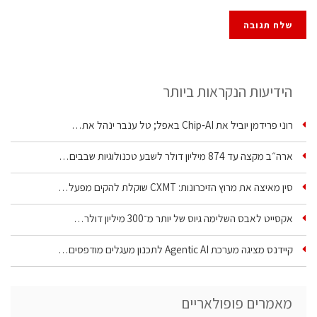
הידיעות הנקראות ביותר
רוני פרידמן יוביל את Chip‑AI באפל; טל ענבר ינהל את…
ארה״ב מקצה עד 874 מיליון דולר לשבע טכנולוגיות שבבים…
סין מאיצה את מרוץ הזיכרונות: CXMT שוקלת להקים מפעל…
אקסייט לאבס השלימה גיוס של יותר מ־300 מיליון דולר…
קיידנס מציגה מערכת Agentic AI לתכנון מעגלים מודפסים…
מאמרים פופולאריים