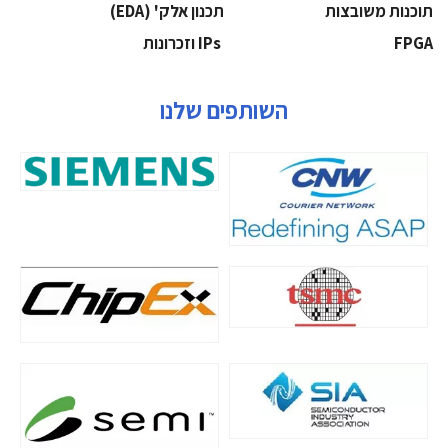
‫תוכנות משובצות‬
‫תכנון אלק' (‪(EDA‬‬
‫‪FPGA‬‬
‫ ‪וזכרונות IPs‬‬
השותפים שלנו