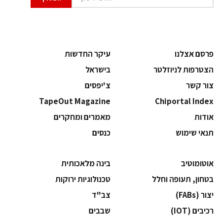
פרסם אצלנו
עיקר החדשות
הצטרפות לניוזלטר
בישראל
צור קשר
צ'יפסים
TapeOut Magazine
Chiportal Index
אודות
מאמרים ומחקרים
תנאי שימוש
כנסים
אוטומוטיב
בינה מלאכותית
בטחון, תעופה וחלל
‫טכנולוגיות ירוקות‬
‫יצור (‪(FABs‬‬
‫צב"ד‬
‫רכיבים‬ (IOT)
‫שבבים‬