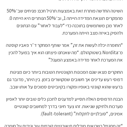
השיטה החדשה פותרת זאת באמצעות תרגיל חכם: מניחים שב־50%
מהמקרים תוצאת המדידה הייתה 1, וב־50% הנותרים היא הייתה 0.
לאחר מכן משתמשים בתוכנה כדי “לעבוד לאחור” עם הנתונים
ולהסיק באיזה מצב הייתה המערכת.
“החומרה יכלה לעשות את זה,” אמר שותף המחקר ד״ר פאביו קוסטה
מ־Nordita בשטוקהולם. “מה שאנחנו פיצחנו הוא איך בפועל להכין
את המערכת לאחר מדידה באמצע המעגל.”
החוקרים מצאו שגם המכונות הקוונטיות הטובות ביותר כיום מציגות
דפוסי רעש עדינים אך חשובים שמקושרים בזמן. בין היתר, מדובר גם
ברעש שהוא קוונטי באופיו ומקורו בקיוביטים סמוכים על אותו שבב.
הבנת הדפוסים האלה תסייע למדענים לתכנן כלים טובים יותר לאפיון
מערכות ולתיקון שגיאות. זהו צעד חיוני בדרך למחשבים קוונטיים
אמינים, “סובלניים לתקלות” (fault-tolerant).
“זה מתגמל כשרואים מודלים תיאורטיים קורמים עור וגידים על חומרה