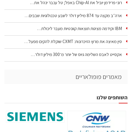
רוני פרידמן יוביל את Chip‑AI באפל; טל ענבר ינהל את…
ארה״ב מקצה עד 874 מיליון דולר לשבע טכנולוגיות שבבים…
IBM וקידמה מציגות תוצאות קוונטיות מעבר ליכולת…
סין מאיצה את מרוץ הזיכרונות: CXMT שוקלת להקים מפעל…
אקסייט לאבס השלימה גיוס של יותר מ־300 מיליון דולר…
מאמרים פופולאריים
השותפים שלנו