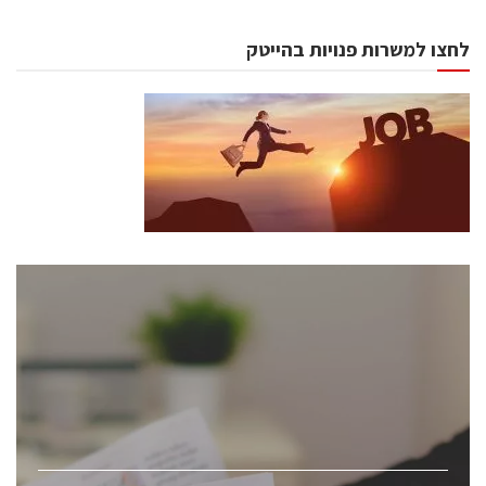
לחצו למשרות פנויות בהייטק
כנסים ואירועים
כנס ChipEx2026 יערך ב-12-13 במאי, 2026. הכנס מיועד
לכל העוסקים בתעשיית הסמיקונדקטור כולל מהנדסים,
מומחים מקצועיים ובכירים.