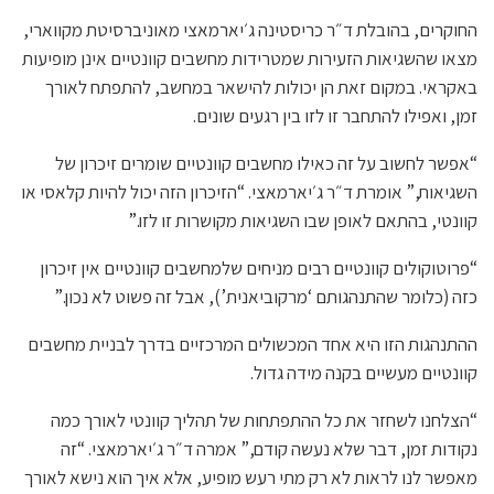
החוקרים, בהובלת ד״ר כריסטינה ג׳יארמאצי מאוניברסיטת מקווארי,
מצאו שהשגיאות הזעירות שמטרידות מחשבים קוונטיים אינן מופיעות
באקראי. במקום זאת הן יכולות להישאר במחשב, להתפתח לאורך
זמן, ואפילו להתחבר זו לזו בין רגעים שונים.
“אפשר לחשוב על זה כאילו מחשבים קוונטיים שומרים זיכרון של
השגיאות,” אומרת ד״ר ג׳יארמאצי. “הזיכרון הזה יכול להיות קלאסי או
קוונטי, בהתאם לאופן שבו השגיאות מקושרות זו לזו.”
“פרוטוקולים קוונטיים רבים מניחים שלמחשבים קוונטיים אין זיכרון
כזה (כלומר שהתנהגותם ‘מרקוביאנית’), אבל זה פשוט לא נכון.”
ההתנהגות הזו היא אחד המכשולים המרכזיים בדרך לבניית מחשבים
קוונטיים מעשיים בקנה מידה גדול.
“הצלחנו לשחזר את כל ההתפתחות של תהליך קוונטי לאורך כמה
נקודות זמן, דבר שלא נעשה קודם,” אמרה ד״ר ג׳יארמאצי. “זה
מאפשר לנו לראות לא רק מתי רעש מופיע, אלא איך הוא נישא לאורך