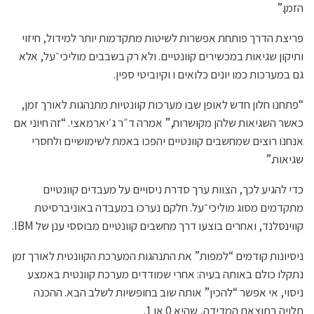
הזמן.”
פריצת הדרך פותחת אפשרות לשיטות מתקדמות יותר למידול, חיזוי
ותיקון שגיאות במכשירים קוונטיים. ולא רק בשבבים מוליכי־על, אלא
גם במערכות כמו יונים כלואים ו וקיוביטי ספין.
“פתחנו חלון חדש לאופן שבו מערכות קוונטיות מתנהגות לאורך זמן,
כאשר השגיאות שלהן מקושרות,” אמרה ד״ר ג׳יארמאצי. “זה חיוני אם
אנחנו רוצים שמחשבים קוונטיים יהפכו באמת לשימושיים ולחסרי
שגיאות.”
כדי להגיע לכך, הצוות ערך סדרת ניסויים על מעבדים קוונטיים
מתקדמים מסוג מוליכי־על. חלקם נערכו במעבדה באוניברסיטת
קווינסלנד, ואחרים בוצעו דרך מחשבים קוונטיים מבוססי ענן של IBM.
ניסיונות קודמים “למפות” את התנהגות המערכת הקוונטית לאורך זמן
נתקלו כולם באותה בעיה: אחרי שמודדים מערכת קוונטית באמצע
ניסוי, אי אפשר “להכין” אותה שוב בחופשיות לשלב הבא. ההכנה
תלויה בתוצאת המדידה, שהיא 0 או 1.