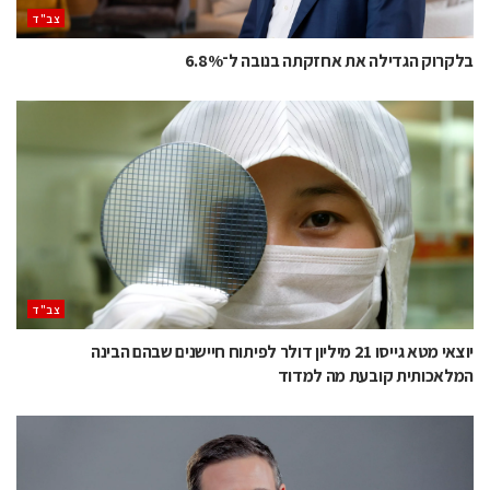
‫צב"ד‬
בלקרוק הגדילה את אחזקתה בנובה ל־6.8%
‫צב"ד‬
יוצאי מטא גייסו 21 מיליון דולר לפיתוח חיישנים שבהם הבינה
המלאכותית קובעת מה למדוד