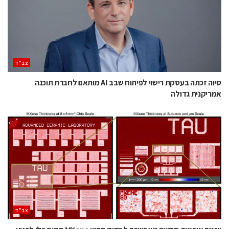
‫צב"ד‬
סיוה זכתה בעסקת רישוי לפיתוח שבב AI מותאם לחברת תוכנה
אמריקנית גדולה
‫צב"ד‬