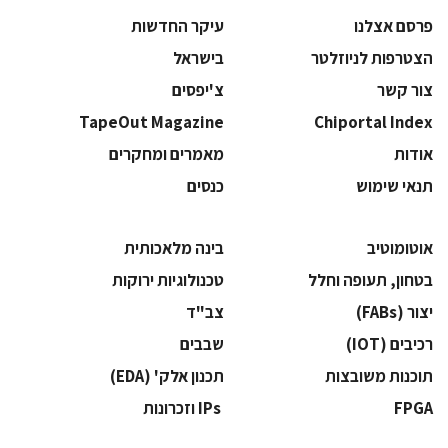
פרסם אצלנו
עיקר החדשות
הצטרפות לניוזלטר
בישראל
צור קשר
צ'יפסים
TapeOut Magazine
Chiportal Index
אודות
מאמרים ומחקרים
תנאי שימוש
כנסים
אוטומוטיב
בינה מלאכותית
בטחון, תעופה וחלל
‫טכנולוגיות ירוקות‬
‫יצור (‪(FABs‬‬
‫צב"ד‬
‫רכיבים‬ (IOT)
‫שבבים‬
‫תוכנות משובצות‬
‫תכנון אלק' (‪(EDA‬‬
‫‪FPGA‬‬
‫ ‪וזכרונות IPs‬‬