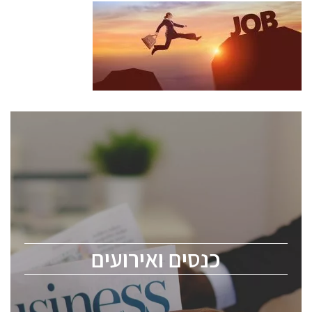
כנסים ואירועים
כנס ChipEx2026 יערך ב-12-13 במאי, 2026. הכנס מיועד
לכל העוסקים בתעשיית הסמיקונדקטור כולל מהנדסים,
מומחים מקצועיים ובכירים.
כנסים ואירועים
ChipEx2026 will be held on May 12-13, 2026. The
conference is intended for everyone involved in the