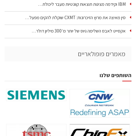
IBM וקידמה מציגות תוצאות קוונטיות מעבר ליכולת…
סין מאיצה את מרוץ הזיכרונות: CXMT שוקלת להקים מפעל…
אקסייט לאבס השלימה גיוס של יותר מ־300 מיליון דולר…
מאמרים פופולאריים
השותפים שלנו