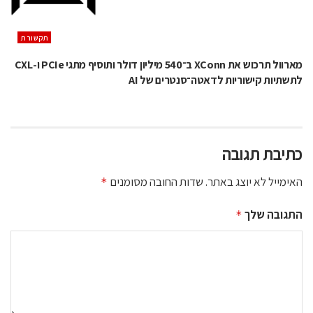
תקשורת
מארוול תרכוש את XConn ב־540 מיליון דולר ותוסיף מתגי PCIe ו-CXL
לתשתיות קישוריות לדאטה־סנטרים של AI
כתיבת תגובה
האימייל לא יוצג באתר.
שדות החובה מסומנים
*
התגובה שלך
*