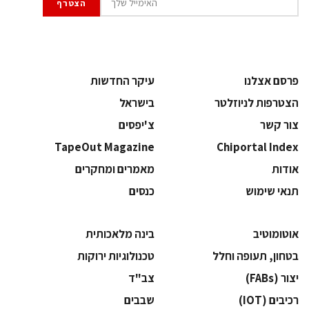
פרסם אצלנו
עיקר החדשות
הצטרפות לניוזלטר
בישראל
צור קשר
צ'יפסים
TapeOut Magazine
Chiportal Index
אודות
מאמרים ומחקרים
תנאי שימוש
כנסים
אוטומוטיב
בינה מלאכותית
בטחון, תעופה וחלל
‫טכנולוגיות ירוקות‬
‫יצור (‪(FABs‬‬
‫צב"ד‬
‫רכיבים‬ (IOT)
‫שבבים‬