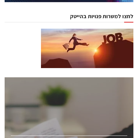
לחצו למשרות פנויות בהייטק
כנסים ואירועים
כנס ChipEx2026 יערך ב-12-13 במאי, 2026. הכנס מיועד
לכל העוסקים בתעשיית הסמיקונדקטור כולל מהנדסים,
מומחים מקצועיים ובכירים.