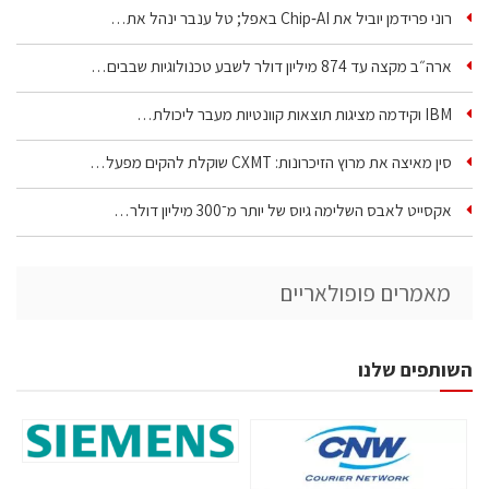
רוני פרידמן יוביל את Chip‑AI באפל; טל ענבר ינהל את…
ארה״ב מקצה עד 874 מיליון דולר לשבע טכנולוגיות שבבים…
IBM וקידמה מציגות תוצאות קוונטיות מעבר ליכולת…
סין מאיצה את מרוץ הזיכרונות: CXMT שוקלת להקים מפעל…
אקסייט לאבס השלימה גיוס של יותר מ־300 מיליון דולר…
מאמרים פופולאריים
השותפים שלנו