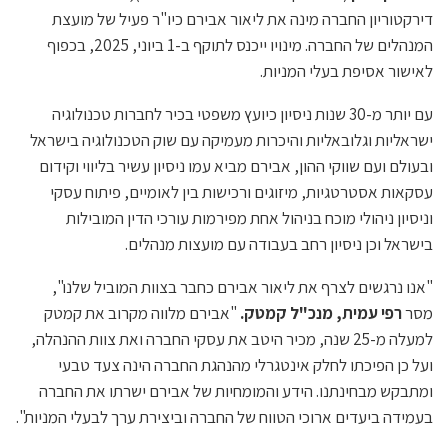
דירקטוריון החברה מינה את ליאור אבירם כיו"ר פעיל של מועצת
המנהלים של החברה. מינויו ייכנס לתוקף ב-1 ביוני, 2025, בכפוף
לאישור אסיפת בעלי המניות.
עם יותר מ-30 שנות ניסיון כיועץ משפטי בכיר לחברות טכנולוגיה
ישראליות וגלובאליות והיכרות מעמיקה עם שוק הטכנולוגיה בישראל
ובעולם ועם שווקי ההון, אבירם מביא עמו ניסיון עשיר בליווי וקידום
עסקאות אסטרטגיות, מיזוגים ורכישות בין לאומיים, פיתוח עסקי
וניסיון ניהולי מוכח בניהול אחת מפירמות עורכי הדין המובילות
בישראל וכן ניסיון רחב בעבודה עם מועצות מנהלים.
"אנו נרגשים לצרף את ליאור אבירם כחבר בצוות המוביל שלנו",
מסר
רפי עמית, מנכ"ל קמטק.
"אבירם מלווה מקרוב את קמטק
למעלה מ-25 שנה, מכיר היטב את עסקי החברה ואת צוות ההנהלה,
ועל כן הפיכתו לחלק אינטגרלי מהנהגת החברה הינה צעד טבעי
ומתבקש מבחינתנו. הידע והמומחיות של אבירם ישרתו את החברה
בעמידה ביעדים ארוכי הטווח של החברה וביצירת ערך לבעלי המניות".