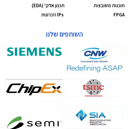
‫תוכנות משובצות‬
‫תכנון אלק' (‪(EDA‬‬
‫‪FPGA‬‬
‫ ‪וזכרונות IPs‬‬
השותפים שלנו