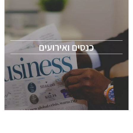
כנסים ואירועים
כנס ChipEx2026 יערך ב-12-13 במאי, 2026. הכנס מיועד
לכל העוסקים בתעשיית הסמיקונדקטור כולל מהנדסים,
מומחים מקצועיים ובכירים.
כנסים ואירועים
ChipEx2026 will be held on May 12-13, 2026. The
conference is intended for everyone involved in the
semiconductor industry, including engineers,
professional experts, and senior executives.
לחץ לפרטים