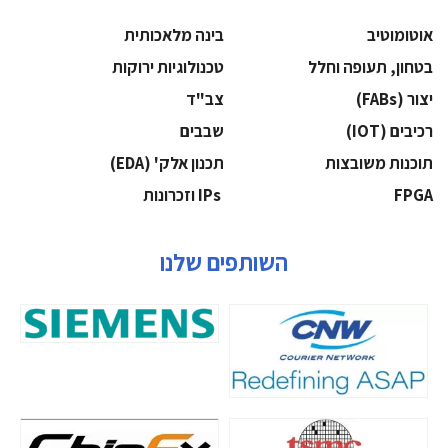
אוטומוטיב
בינה מלאכותית
בטחון, תעופה וחלל
‫טכנולוגיות ירוקות‬
‫יצור (‪(FABs‬‬
‫צב"ד‬
‫רכיבים‬ (IOT)
‫שבבים‬
‫תוכנות משובצות‬
‫תכנון אלק' (‪(EDA‬‬
‫‪FPGA‬‬
‫ ‪וזכרונות IPs‬‬
השותפים שלנו