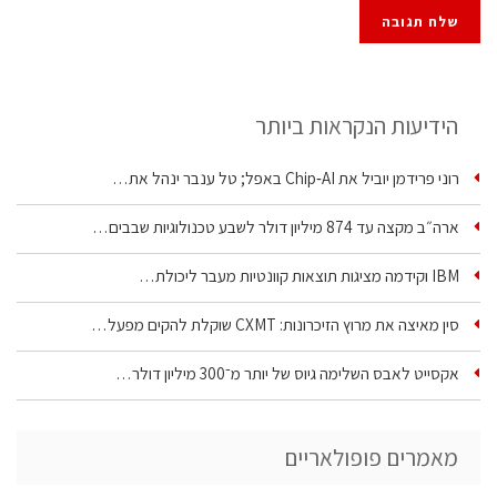
הידיעות הנקראות ביותר
רוני פרידמן יוביל את Chip‑AI באפל; טל ענבר ינהל את…
ארה״ב מקצה עד 874 מיליון דולר לשבע טכנולוגיות שבבים…
IBM וקידמה מציגות תוצאות קוונטיות מעבר ליכולת…
סין מאיצה את מרוץ הזיכרונות: CXMT שוקלת להקים מפעל…
אקסייט לאבס השלימה גיוס של יותר מ־300 מיליון דולר…
מאמרים פופולאריים