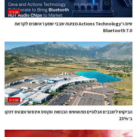
‫שבבים‬
סיוה ו־Actions Technology מציגות שבבי שמע ראשונים לקראת
Bluetooth 7.0
‫שבבים‬
הביקוש לשבבים אנלוגיים מתאושש: הכנסות טקסס אינסטרומנטס זינקו
ב־23%