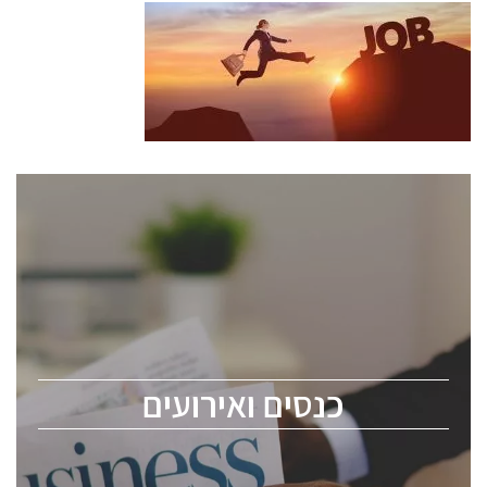
כנסים ואירועים
כנס ChipEx2026 יערך ב-12-13 במאי, 2026. הכנס מיועד
לכל העוסקים בתעשיית הסמיקונדקטור כולל מהנדסים,
מומחים מקצועיים ובכירים.
כנסים ואירועים
ChipEx2026 will be held on May 12-13, 2026. The
conference is intended for everyone involved in the