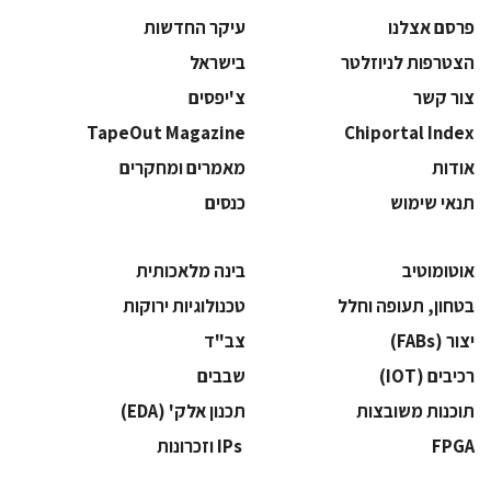
פרסם אצלנו
עיקר החדשות
הצטרפות לניוזלטר
בישראל
צור קשר
צ'יפסים
TapeOut Magazine
Chiportal Index
אודות
מאמרים ומחקרים
תנאי שימוש
כנסים
אוטומוטיב
בינה מלאכותית
בטחון, תעופה וחלל
‫טכנולוגיות ירוקות‬
‫יצור (‪(FABs‬‬
‫צב"ד‬
‫רכיבים‬ (IOT)
‫שבבים‬
‫תוכנות משובצות‬
‫תכנון אלק' (‪(EDA‬‬
‫‪FPGA‬‬
‫ ‪וזכרונות IPs‬‬