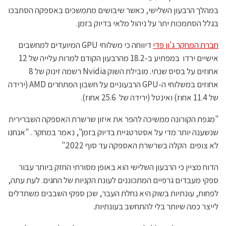
במהלך הרבעון השלישי, כאשר שיבושים מתמשכים באספקה ​​הסתבכו
בגלל הסתמכות יתר על ניהול מלאי בדיוק בזמן.
חברת המחקר ג'ון פדי
דיווחה כי משלוחי GPU המיועדים למחשבים
אישיים ירדו במפתיע ב-18.2 מהרבעון הקודם למרות עלייה של 12
אחוזים על בסיס שנתי. מובילת השוק Nvidia רשמה זינוק של 8
אחוזים במשלוחי ה-GPU הרבעוניים על חשבון המתחרים AMD (ירידה
של 11.4 אחוז) ואינטל (ירידה של 25.6 אחוז).
"מגפת הקורונה ממשיכה להפר את איזון שרשרת האספקה ​​השברירית
שנשענה יותר מדי על אסטרטגיית בדיוק בזמן", נאמר במחקר . "אנחנו
לא צופים הקלה בשרשרת האספקה עד סוף 2022."
הדוח מציין כי הרבעון השלישי הוא באופן מסורתי החזק ביותר עבור
ספקי מעבדים גרפיים המתכוננים לעונת הקניות של החגים. לעת עתה,
לפחות, עונתיות בשוק היא נחלת העבר, שכן ספקי השבבים משתדלים
לייצר כמה שיותר בלי להתחשב בעונתיות.