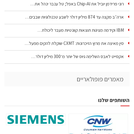
רוני פרידמן יוביל את Chip‑AI באפל; טל ענבר ינהל את…
ארה״ב מקצה עד 874 מיליון דולר לשבע טכנולוגיות שבבים…
IBM וקידמה מציגות תוצאות קוונטיות מעבר ליכולת…
סין מאיצה את מרוץ הזיכרונות: CXMT שוקלת להקים מפעל…
אקסייט לאבס השלימה גיוס של יותר מ־300 מיליון דולר…
מאמרים פופולאריים
השותפים שלנו