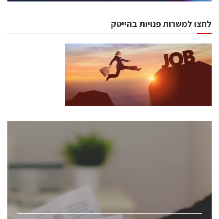
לחצו למשרות פנויות בהייטק
כנסים ואירועים
כנס ChipEx2026 יערך ב-12-13 במאי, 2026. הכנס מיועד
לכל העוסקים בתעשיית הסמיקונדקטור כולל מהנדסים,
מומחים מקצועיים ובכירים.