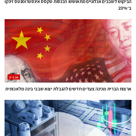
הביקוש לשבבים אנלוגיים מתאושש: הכנסות טקסס אינסטרומנטס זינקו
ב־23%
‫שבבים‬
ארצות הברית מכינה צעדים חדשים להגבלת יצוא שבבי בינה מלאכותית