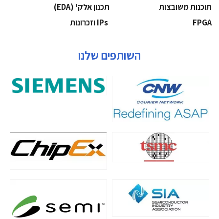
‫תוכנות משובצות‬
‫תכנון אלק' (‪(EDA‬‬
‫‪FPGA‬‬
‫ ‪וזכרונות IPs‬‬
השותפים שלנו