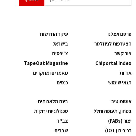
פרסם אצלנו
עיקר החדשות
הצטרפות לניוזלטר
בישראל
צור קשר
צ'יפסים
TapeOut Magazine
Chiportal Index
אודות
מאמרים ומחקרים
תנאי שימוש
כנסים
אוטומוטיב
בינה מלאכותית
בטחון, תעופה וחלל
‫טכנולוגיות ירוקות‬
‫יצור (‪(FABs‬‬
‫צב"ד‬
‫רכיבים‬ (IOT)
‫שבבים‬