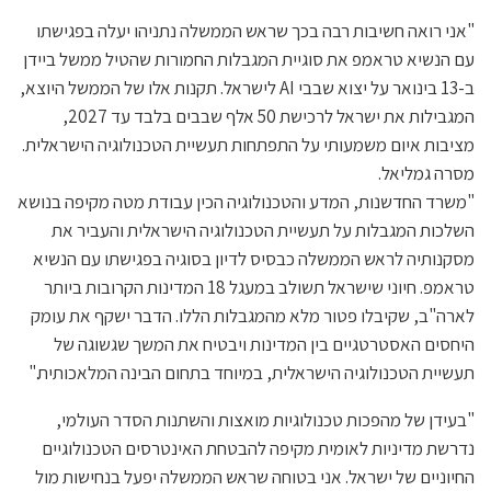
"אני רואה חשיבות רבה בכך שראש הממשלה נתניהו יעלה בפגישתו
עם הנשיא טראמפ את סוגיית המגבלות החמורות שהטיל ממשל ביידן
ב-13 בינואר על יצוא שבבי AI לישראל. תקנות אלו של הממשל היוצא,
המגבילות את ישראל לרכישת 50 אלף שבבים בלבד עד 2027,
מציבות איום משמעותי על התפתחות תעשיית הטכנולוגיה הישראלית.
מסרה גמליאל.
"משרד החדשנות, המדע והטכנולוגיה הכין עבודת מטה מקיפה בנושא
השלכות המגבלות על תעשיית הטכנולוגיה הישראלית והעביר את
מסקנותיה לראש הממשלה כבסיס לדיון בסוגיה בפגישתו עם הנשיא
טראמפ. חיוני שישראל תשולב במעגל 18 המדינות הקרובות ביותר
לארה"ב, שקיבלו פטור מלא מהמגבלות הללו. הדבר ישקף את עומק
היחסים האסטרטגיים בין המדינות ויבטיח את המשך שגשוגה של
תעשיית הטכנולוגיה הישראלית, במיוחד בתחום הבינה המלאכותית."
"בעידן של מהפכות טכנולוגיות מואצות והשתנות הסדר העולמי,
נדרשת מדיניות לאומית מקיפה להבטחת האינטרסים הטכנולוגיים
החיוניים של ישראל. אני בטוחה שראש הממשלה יפעל בנחישות מול