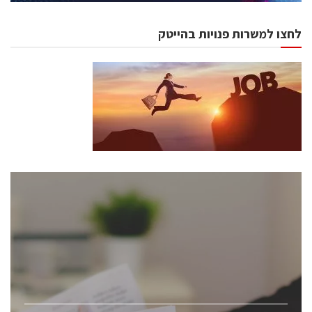
לחצו למשרות פנויות בהייטק
כנסים ואירועים
כנס ChipEx2026 יערך ב-12-13 במאי, 2026. הכנס מיועד
לכל העוסקים בתעשיית הסמיקונדקטור כולל מהנדסים,
מומחים מקצועיים ובכירים.