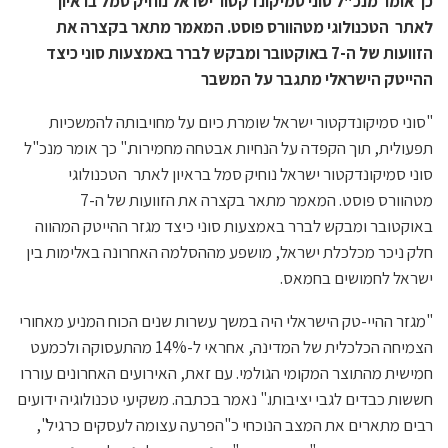
כך אומר מנכ"ל סוני סמיקונדקטור ישראל נוחיק
סמל בראיון
לאתר הטכנולוגי מטהוורס פוסט. המאמר מתאר בקצרה את
הזוועות של ה-7 באוקטובר ומבקש לברר באמצעות סוני כיצד
ההייטק הישראלי מתגבר על המשבר
"סוני סמיקונדקטור ישראל שומרת כיום על מחויבותה להמשכיות
תפעולית, תוך הקפדה על הנחיות אבטחה מחמירות." כך אומר מנכ"ל
סוני סמיקונדקטור ישראל נוחיק סמל בראיון לאתר הטכנולוגי
מטהוורס פוסט. המאמר מתאר בקצרה את הזוועות של ה-7
באוקטובר ומבקש לברר באמצעות סוני כיצד מגזר ההייטק המהווה
חלק ניכר מכלכלת ישראל, מושפע מההסלמה האחרונה באלימות בין
ישראל לחמושים בחמאס.
"מגזר ההיי-טק הישראלי היה במשך עשרות שנים הכוח המניע מאחורי
הצמיחה הכלכלית של המדינה, אחראי ל-14% מהתעסוקה ולכמעט
חמישית מהתוצר המקומי הגולמי. עם זאת, האירועים האחרונים עוררו
חששות כבדים לגבי יציבותו." נאמר בכתבה. משקיעי טכנולוגיה ידועים
רבים מתארים את המצב הנוכחי כ"הפרעה עצומה לעסקים כרגיל",