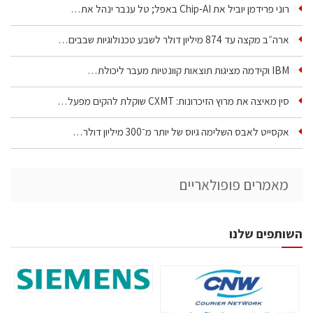
רוני פרידמן יוביל את Chip‑AI באפל; טל ענבר ינהל את…
ארה״ב מקצה עד 874 מיליון דולר לשבע טכנולוגיות שבבים…
IBM וקידמה מציגות תוצאות קוונטיות מעבר ליכולת…
סין מאיצה את מרוץ הזיכרונות: CXMT שוקלת להקים מפעל…
אקסייט לאבס השלימה גיוס של יותר מ־300 מיליון דולר…
מאמרים פופולאריים
השותפים שלנו