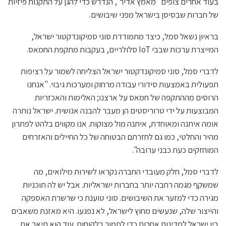
בעוד אחרים צופים "מאמץ אדיר", הנדרש כדי להגן על התקנות פיזיות
של חברות שבסיסן בישראל מפני שיבושים.
בראיון נשאל סמל, כיצד מתמודדת סוני סמיקונדקטור ישראל,
המייצרת ערכות שבבי IoT סלולריים, בעקבות מתקפת החמאס.
לדברי סמל, סוני סמיקונדקטור ישראל הצליחה לשמור על רציפות
תפעולית באמצעות סידורי עבודה מרחוק ומערכות גיבוי. "אנחנו
הרוסים מההתקפה של חמאס על ארצנו; האלימות והאכזריות
המבוצעות על ידי טרוריסטים הן מעבר להבנה אנושית. ישראל נותרה
אומה איתנה ומאוחדת, איתנה מול מצוקות. אנו מקווים בלהט לפתרון
מהיר והחלטי, כמו גם לחזרתם הבטוחה של כל החיילים והאזרחים
המוחזקים כעת כבני ערובה".
לדברי סמל, חלק מעובדי החברה נקראו לשירות מילואים, מה
שמשקף מגמה רחבה יותר בחברות ישראליות. אבל יש לה תוכניות
מגירה כדי למזער את השיבושים. סוני טוענת כי שרשרת האספקה
והייצור שלה, שנעשים מחוץ לישראל, לא נפגעו. היא מאזנת משאבים
בין ישראל למדינות אחרות כדי לתמוך בלקוחות. עוד הוא תיאר את