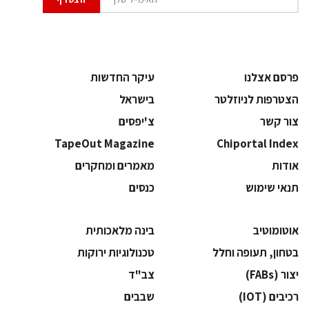
פרסם אצלנו
עיקר החדשות
הצטרפות לניוזלטר
בישראל
צור קשר
צ'יפסים
TapeOut Magazine
Chiportal Index
אודות
מאמרים ומחקרים
תנאי שימוש
כנסים
אוטומוטיב
בינה מלאכותית
בטחון, תעופה וחלל
‫טכנולוגיות ירוקות‬
‫יצור (‪(FABs‬‬
‫צב"ד‬
‫רכיבים‬ (IOT)
‫שבבים‬