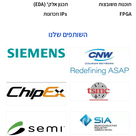
‫תוכנות משובצות‬
‫תכנון אלק' (‪(EDA‬‬
‫‪FPGA‬‬
‫ ‪וזכרונות IPs‬‬
השותפים שלנו