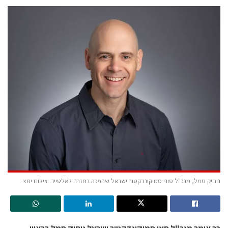
נוחיק סמל, מנכ"ל סוני סמיקונדקטור ישראל שהפכה בחזרה לאלטייר. צילום יחצ