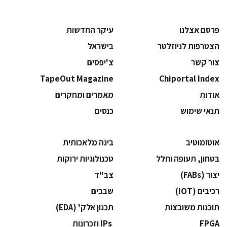
פרסם אצלנו
עיקר החדשות
הצטרפות לניוזלטר
בישראל
צור קשר
צ'יפסים
TapeOut Magazine
Chiportal Index
אודות
מאמרים ומחקרים
תנאי שימוש
כנסים
אוטומוטיב
בינה מלאכותית
בטחון, תעופה וחלל
‫טכנולוגיות ירוקות‬
‫יצור (‪(FABs‬‬
‫צב"ד‬
‫רכיבים‬ (IOT)
‫שבבים‬
‫תוכנות משובצות‬
‫תכנון אלק' (‪(EDA‬‬
‫‪FPGA‬‬
‫ ‪וזכרונות IPs‬‬