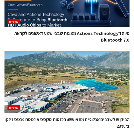
‫שבבים‬
סיוה ו־Actions Technology מציגות שבבי שמע ראשונים לקראת
Bluetooth 7.0
‫שבבים‬
הביקוש לשבבים אנלוגיים מתאושש: הכנסות טקסס אינסטרומנטס זינקו
ב־23%