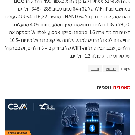
גיגה היא 52% ממחירו לצרכן (שהוא כאמור 499 דולר), הרכיבים
במחשבי WiFi iPad של 32 ו-64 נעים סביב 289 ו-348 דולרים
בהתאמה, שבבי זכרון פלאש NAND במחשבי 16,32 ו-64 גיגגה עולים
30, 59 ו-118 דולרים בהתאמה, מסך המגע מהווה 40% מהעלות.
הצגים הם מתוצרת LG, סמסונג וסייקו-אפסון, Wintek מספקת את
החיישנים לפאנל הרגיש למגע, עלותה של קופסת האלומיניום -10.5
דולרים, שבב הבלוטות' וה-WIFI של ברודקום – 8 דולרים, ושבב הקול
של סירוס לוג'יק עולה 1.2 דולרים.
iPad
Apple
Tags:
מאמרים
נוספים