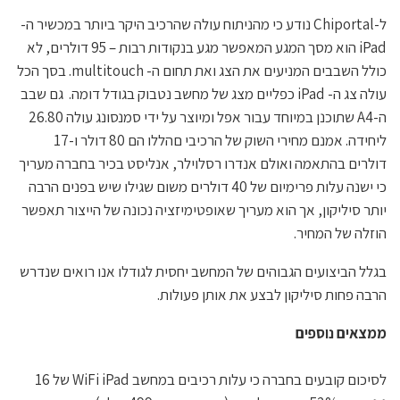
ל-Chiportal נודע כי מהניתוח עולה שהרכיב היקר ביותר במכשיר ה-
iPad הוא מסך המגע המאפשר מגע בנקודות רבות – 95 דולרים, לא
כולל השבבים המניעים את הצג ואת תחום ה- multitouch. בסך הכל
עולה צג ה- iPad כפליים מצג של מחשב נטבוק בגודל דומה. גם שבב
ה-A4 שתוכנן במיוחד עבור אפל ומיוצר על ידי סמנסונג עולה 26.80
ליחידה. אמנם מחירי השוק של הרכיבי םהללו הם 80 דולר ו-17
דולרים בהתאמה ואולם אנדרו רסלוילר, אנליסט בכיר בחברה מעריך
כי ישנה עלות פרימיום של 40 דולרים משום שגילו שיש בפנים הרבה
יותר סיליקון, אך הוא מעריך שאופטימיזציה נכונה של הייצור תאפשר
הוזלה של המחיר.
בגלל הביצועים הגבוהים של המחשב יחסית לגודלו אנו רואים שנדרש
הרבה פחות סיליקון לבצע את אותן פעולות.
ממצאים נוספים
לסיכום קובעים בחברה כי עלות רכיבים במחשב WiFi iPad של 16