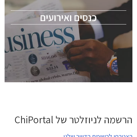
מומחים מקצועיים ובכירים.
כנסים ואירועים
ChipEx2026 will be held on May 12-13, 2026. The
conference is intended for everyone involved in the
semiconductor industry, including engineers,
professional experts, and senior executives.
לחץ לפרטים
הרשמה לניוזלטר של ChiPortal
הצטרפו לרשימת הדיוור שלנו