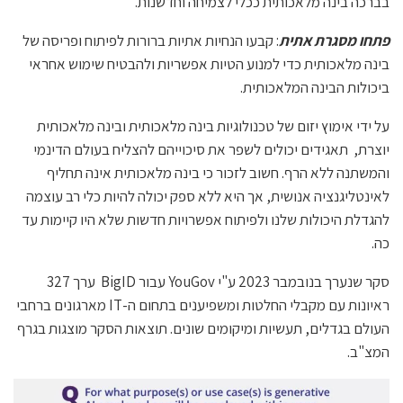
בברכה בינה מלאכותית ככלי לצמיחה וחדשנות.
פתחו מסגרת אתית
: קבעו הנחיות אתיות ברורות לפיתוח ופריסה של
בינה מלאכותית כדי למנוע הטיות אפשריות ולהבטיח שימוש אחראי
ביכולות הבינה המלאכותית.
על ידי אימוץ יזום של טכנולוגיות בינה מלאכותית ובינה מלאכותית
יוצרת, תאגידים יכולים לשפר את סיכוייהם להצליח בעולם הדינמי
והמשתנה ללא הרף. חשוב לזכור כי בינה מלאכותית אינה תחליף
לאינטליגנציה אנושית, אך היא ללא ספק יכולה להיות כלי רב עוצמה
להגדלת היכולות שלנו ולפיתוח אפשרויות חדשות שלא היו קיימות עד
כה.
סקר שנערך בנובמבר 2023 ע"י YouGov עבור BigID ערך 327
ראיונות עם מקבלי החלטות ומשפיענים בתחום ה-IT מארגונים ברחבי
העולם בגדלים, תעשיות ומיקומים שונים. תוצאות הסקר מוצגות בגרף
המצ"ב.