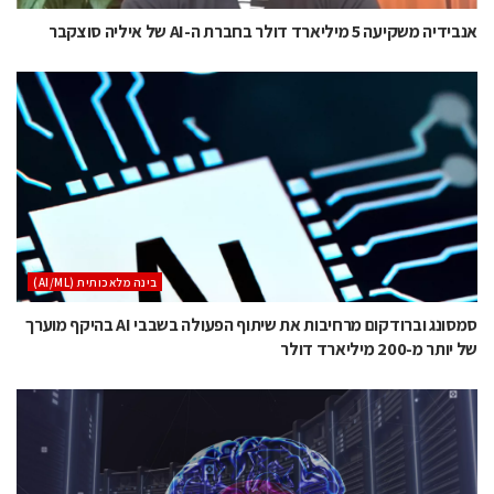
אנבידיה משקיעה 5 מיליארד דולר בחברת ה-AI של איליה סוצקבר
בינה מלאכותית (AI/ML)
סמסונג וברודקום מרחיבות את שיתוף הפעולה בשבבי AI בהיקף מוערך
של יותר מ-200 מיליארד דולר