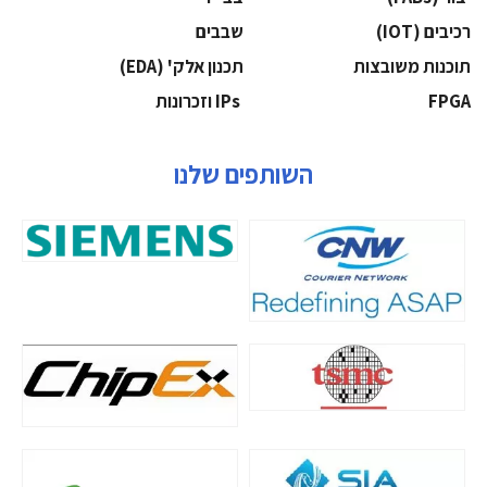
‫רכיבים‬ (IOT)
‫שבבים‬
‫תוכנות משובצות‬
‫תכנון אלק' (‪(EDA‬‬
‫‪FPGA‬‬
‫ ‪וזכרונות IPs‬‬
השותפים שלנו