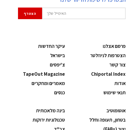
פרסם אצלנו
עיקר החדשות
הצטרפות לניוזלטר
בישראל
צור קשר
צ'יפסים
TapeOut Magazine
Chiportal Index
אודות
מאמרים ומחקרים
תנאי שימוש
כנסים
אוטומוטיב
בינה מלאכותית
בטחון, תעופה וחלל
‫טכנולוגיות ירוקות‬
‫יצור (‪(FABs‬‬
‫צב"ד‬