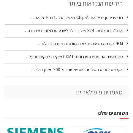
הידיעות הנקראות ביותר
רוני פרידמן יוביל את Chip‑AI באפל; טל ענבר ינהל את…
ארה״ב מקצה עד 874 מיליון דולר לשבע טכנולוגיות שבבים…
IBM וקידמה מציגות תוצאות קוונטיות מעבר ליכולת…
סין מאיצה את מרוץ הזיכרונות: CXMT שוקלת להקים מפעל…
אקסייט לאבס השלימה גיוס של יותר מ־300 מיליון דולר…
מאמרים פופולאריים
השותפים שלנו