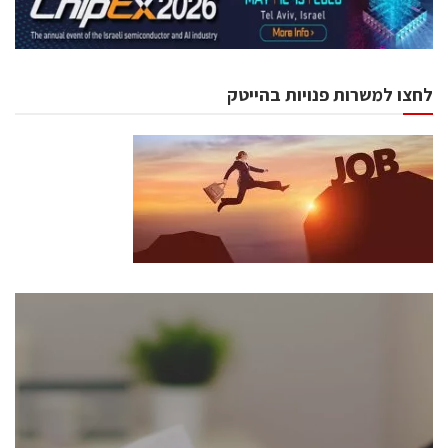
לחצו למשרות פנויות בהייטק
כנסים ואירועים
כנס ChipEx2026 יערך ב-12-13 במאי, 2026. הכנס מיועד
לכל העוסקים בתעשיית הסמיקונדקטור כולל מהנדסים,