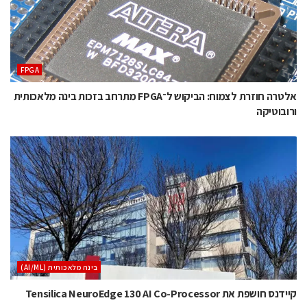
‫‪FPGA‬‬
אלטרה חוזרת לצמוח: הביקוש ל־FPGA מתרחב בזכות בינה מלאכותית
ורובוטיקה
בינה מלאכותית (AI/ML)
קיידנס חושפת את Tensilica NeuroEdge 130 AI Co-Processor