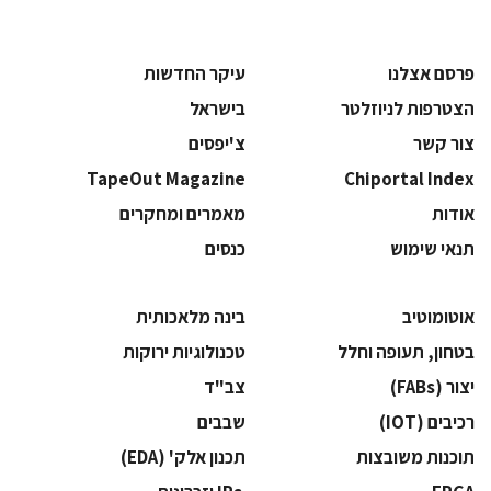
פרסם אצלנו
עיקר החדשות
הצטרפות לניוזלטר
בישראל
צור קשר
צ'יפסים
TapeOut Magazine
Chiportal Index
אודות
מאמרים ומחקרים
תנאי שימוש
כנסים
אוטומוטיב
בינה מלאכותית
בטחון, תעופה וחלל
‫טכנולוגיות ירוקות‬
‫יצור (‪(FABs‬‬
‫צב"ד‬
‫רכיבים‬ (IOT)
‫שבבים‬
‫תוכנות משובצות‬
‫תכנון אלק' (‪(EDA‬‬