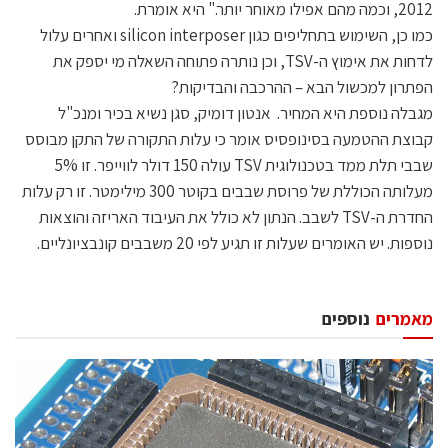
2012, וכמה מהם אפילו מאוחר יותר." היא אומרת.
כמו כן, השימוש בתחליפים כגון silicon interposer ואחרים עלול
לדחות את אימוץ ה-TSV, וכן נותרה פתוחה השאלה מי יספק את
הפתרון למכשול הבא – ההרכבה והבדיקות?
מגבלה נוספת היא המחיר. אנטון דומיק, סגן נשיא בכיר ומנכ"ל
קבוצת ההטמעה בסינופסיס אומר כי עלות התקורה של התקן מבוסס
שבבי תלת ממד בטכנולוגית TSV עולה 150 דולר לווייפר. זו 5%
מעלותה הכוללת של פרוסת שבבים בקוטר 300 מילימטר. זו רק עלות
החדרת ה-TSV לשבב. הנתון לא כולל את העיבוד האריזה והוצאות
נוספות. יש האומרים שעלות זו תגיע לפי 20 משבבים קונבציונליים.
מאמרים
נוספים