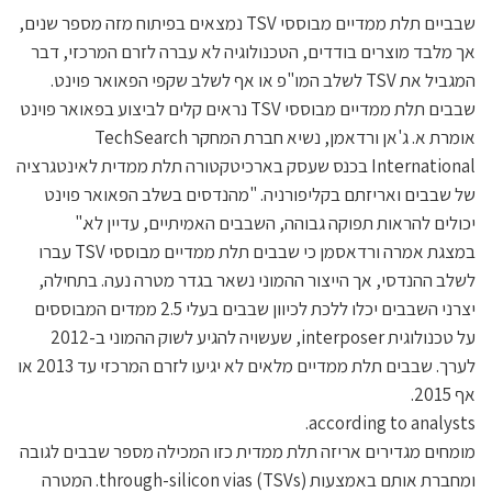
שבביים תלת ממדיים מבוססי TSV נמצאים בפיתוח מזה מספר שנים,
אך מלבד מוצרים בודדים, הטכנולוגיה לא עברה לזרם המרכזי, דבר
המגביל את TSV לשלב המו"פ או אף לשלב שקפי הפאואר פוינט.
שבבים תלת ממדיים מבוססי TSV נראים קלים לביצוע בפאואר פוינט
אומרת א. ג'אן ורדאמן, נשיא חברת המחקר TechSearch
International בכנס שעסק בארכיטקטורה תלת ממדית לאינטגרציה
של שבבים ואריזתם בקליפורניה. "מהנדסים בשלב הפאואר פוינט
יכולים להראות תפוקה גבוהה, השבבים האמיתיים, עדיין לא."
במצגת אמרה ורדאסמן כי שבבים תלת ממדיים מבוססי TSV עברו
לשלב ההנדסי, אך הייצור ההמוני נשאר בגדר מטרה נעה. בתחילה,
יצרני השבבים יכלו ללכת לכיוון שבבים בעלי 2.5 ממדים המבוססים
על טכנולוגית interposer, שעשויה להגיע לשוק ההמוני ב-2012
לערך. שבבים תלת ממדיים מלאים לא יגיעו לזרם המרכזי עד 2013 או
אף 2015.
according to analysts.
מומחים מגדירים אריזה תלת ממדית כזו המכילה מספר שבבים לגובה
ומחברת אותם באמצעות through-silicon vias (TSVs). המטרה