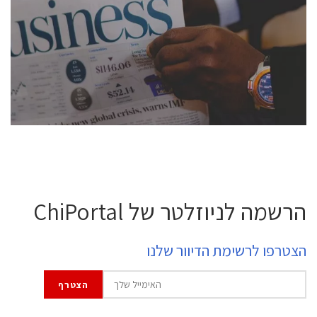
conference is intended for everyone involved in the
semiconductor industry, including engineers,
professional experts, and senior executives.
לחץ לפרטים
הרשמה לניוזלטר של ChiPortal
הצטרפו לרשימת הדיוור שלנו