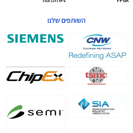
‫‪FPGA‬‬
‫ ‪וזכרונות IPs‬‬
השותפים שלנו