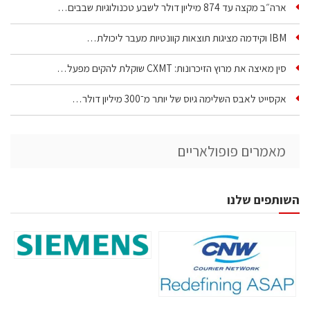
ארה״ב מקצה עד 874 מיליון דולר לשבע טכנולוגיות שבבים…
IBM וקידמה מציגות תוצאות קוונטיות מעבר ליכולת…
סין מאיצה את מרוץ הזיכרונות: CXMT שוקלת להקים מפעל…
אקסייט לאבס השלימה גיוס של יותר מ־300 מיליון דולר…
מאמרים פופולאריים
השותפים שלנו