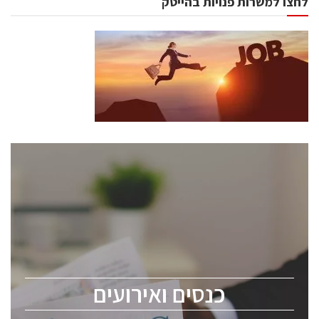
לחצו למשרות פנויות בהייטק
כנסים ואירועים
כנס ChipEx2026 יערך ב-12-13 במאי, 2026. הכנס מיועד
לכל העוסקים בתעשיית הסמיקונדקטור כולל מהנדסים,
מומחים מקצועיים ובכירים.
כנסים ואירועים
ChipEx2026 will be held on May 12-13, 2026. The