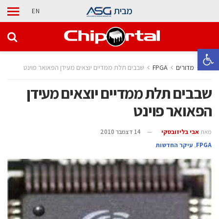
מבית
EN
פתח סרגל נגישות
בית
מדורים
‫‪FPGA‬‬
שבבים תלת ממדיים יוצאים מעידן הפאואר פוינט
שבבים תלת ממדיים יוצאים מעידן
הפאואר פוינט
מאת
אבי בליזובסקי
14 דצמבר 2010
‫‪FPGA‬‬
,
עיקר החדשות