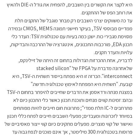
היא לקצר את הקשרים בין השבבים, להפחית את גודל ה-DIE ולהאיץ
את רוחב הפס של ההתקנים.
עד כה משווקים יצרני השבבים רק מבחר מוגבל של התקנים תלת
ממדיים מבוססי TSV, בעיקר חיישני תמונה CMOS, MEMS ובמידה
מסוימת מגבירי כוח. ישנן כמה בעיות עם טכנולוגית TSV: העדר כלי
תכנון EDA, מורכבות התכנונים, אינטגרציה של ההרכבה והבדיקות,
עלויות והעדר תקנים.
לדבריה, אחת ההכרזות הגדולות בתחום זה היתה של זיילינקס,
שלאחרונה מדברת על FPGA של "stacked silicon
interconnect". הכרזה זו היא מפתח בייסוד תשתית ה-TSV, היא
קובעת. "תשתית היא המפתח לאימוץ טכנולוגיה חדשה."
במצגת מנתה ורדאסמן את הדברים שחייבים להיפתר בתחום ה-TSV
ובהם: זמינות קווים מנחים ותוכנת תכנון כאשר כלי התכנון כיום לא
מתרחבים ל-IC תלת ממדי"; פתרונות חום חייבים להיות מפותחים
במיוחד לזכרונות ומעבדים; מפעלי השבבים חייבים לפתח כללי תכנון
ואישור של קווי מוצרים. מפעלים מתקינים כיום קווי ייצור מאסיביים של
פרוסות בטכנולוגית 300 מילימטר, אך אינם מוכנים לנפח גבוה עד