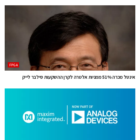
‫‪FPGA‬‬
אינטל מכרה 51% ממניות אלטרה לקרן ההשקעות סילבר לייק