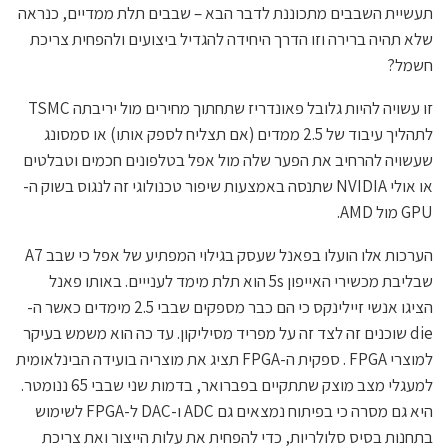
תעשיית השבבים מתכוננת לדבר הבא – שבבים תלת ממדיים, כנראה
שלא תהיה ברירה וזו הדרך היחידה להגדיל ביצועים ולהפחית צריכת
חשמל?
זו עשויה להיות גלובל פאונדריז שתחתוך מחירים מול יריבתה TSMC
לתהליך עיבוד של 2.5 ממדים (אם תצליח לספק אותו) או סמסונג
שעשויה להרחיב את הפער שלה מול אפל בטלפונים חכמים וטבלטים
או אולי NVIDIA שתנסה באמצעות שיפור טכנולוגי זה לנגוס בשוק ה-
GPU מול AMD.
הערכות אלו הועלו בפאנל שעסק בגילוי המפתיע של אפל כי שבב A7
שבליבת מכשירי האייפון 5s הוא תלת מימד לענייים. באותו פאנל
הציגו אנשי זיילינקס כי הם כבר מספקים שבבי 2.5 מימדים כאשר ה-
die שוכנים זה לצד זה על מפריד מסיליקון. עד כה הוא משמש בעיקר
למוצרי FPGA . ספקית ה-FPGA תציג את מוצריה בועידה הבינלאומית
למעגלי מצב מוצק שתתקיים בפברואר, בדמות שני שבבי 65 ננומטר.
היא גם מסרה כי בפיתוח נמצאים גם ADC ו-DAC ל-FPGA לשימוש
בתחנות בסיס סלולריות, כדי להפחית את עלות הייצור ואת צריכת