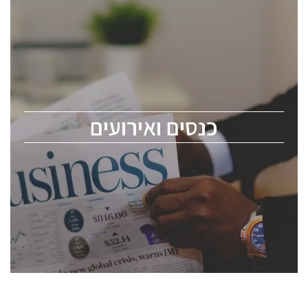
כנסים ואירועים
כנס ChipEx2026 יערך ב-12-13 במאי, 2026. הכנס מיועד
לכל העוסקים בתעשיית הסמיקונדקטור כולל מהנדסים,
מומחים מקצועיים ובכירים.
כנסים ואירועים
ChipEx2026 will be held on May 12-13, 2026. The
conference is intended for everyone involved in the
semiconductor industry, including engineers,
professional experts, and senior executives.
לחץ לפרטים