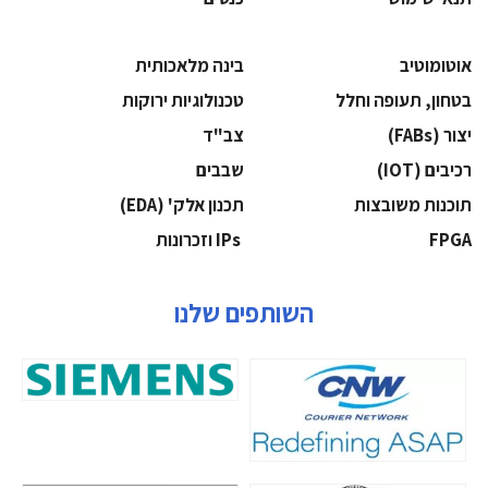
אוטומוטיב
בינה מלאכותית
בטחון, תעופה וחלל
‫טכנולוגיות ירוקות‬
‫יצור (‪(FABs‬‬
‫צב"ד‬
‫רכיבים‬ (IOT)
‫שבבים‬
‫תוכנות משובצות‬
‫תכנון אלק' (‪(EDA‬‬
‫‪FPGA‬‬
‫ ‪וזכרונות IPs‬‬
השותפים שלנו