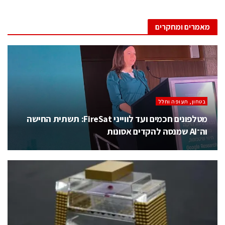
מאמרים ומחקרים
בטחון, תעופה וחלל
מטלפונים חכמים ועד לווייני FireSat: תשתית החישה
וה־AI שמנסה להקדים אסונות