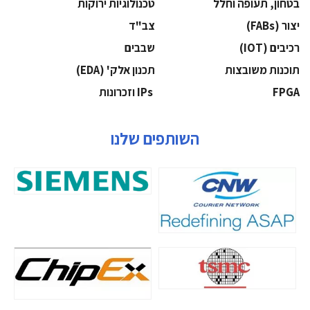
בטחון, תעופה וחלל
‫טכנולוגיות ירוקות‬
‫יצור (‪(FABs‬‬
‫צב"ד‬
‫רכיבים‬ (IOT)
‫שבבים‬
‫תוכנות משובצות‬
‫תכנון אלק' (‪(EDA‬‬
‫‪FPGA‬‬
‫ ‪וזכרונות IPs‬‬
השותפים שלנו