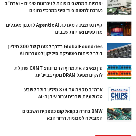
יצרניות המחשבים פונות לזיכרונות סיניים – וארה״ב
נערכת לחסום ציוד סיני במרכזי נתונים
קיידנס מציגה מערכת Agentic AI לתכנון מעגלים
מודפסים ואריזות שבבים
GlobalFoundries בדרך למענק של 300 מיליון
דולר לפיתוח פוטוניקת סיליקון למערכות AI
סין מאיצה את מרוץ הזיכרונות: CXMT שוקלת
להקים מפעל DRAM נוסף בבייג׳ינג
ארה״ב מקצה עד 874 מיליון דולר לשבע
טכנולוגיות שבבים עבור עידן ה-AI
BMW בחרה בקוואלקום כספקית השבבים
המובילה למכוניות הדור הבא