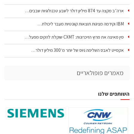
ארה״ב מקצה עד 874 מיליון דולר לשבע טכנולוגיות שבבים…
IBM וקידמה מציגות תוצאות קוונטיות מעבר ליכולת…
סין מאיצה את מרוץ הזיכרונות: CXMT שוקלת להקים מפעל…
אקסייט לאבס השלימה גיוס של יותר מ־300 מיליון דולר…
מאמרים פופולאריים
השותפים שלנו