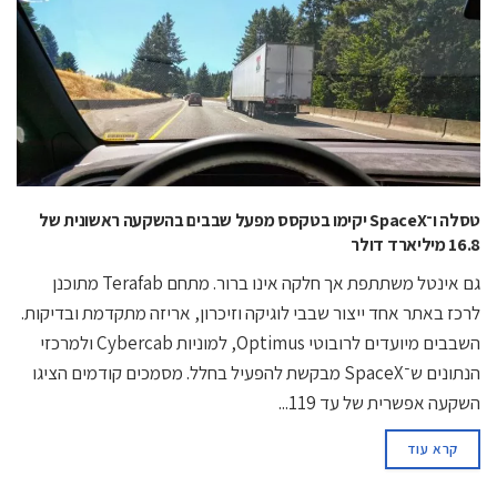
טסלה ו־SpaceX יקימו בטקסס מפעל שבבים בהשקעה ראשונית של
16.8 מיליארד דולר
גם אינטל משתתפת אך חלקה אינו ברור. מתחם Terafab מתוכנן
לרכז באתר אחד ייצור שבבי לוגיקה וזיכרון, אריזה מתקדמת ובדיקות.
השבבים מיועדים לרובוטי Optimus, למוניות Cybercab ולמרכזי
הנתונים ש־SpaceX מבקשת להפעיל בחלל. מסמכים קודמים הציגו
השקעה אפשרית של עד 119...
קרא עוד