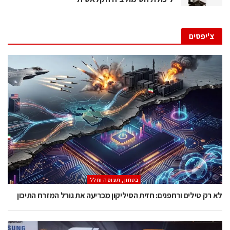
צ'יפסים
בטחון, תעופה וחלל
לא רק טילים ורחפנים: חזית הסיליקון מכריעה את גורל המזרח התיכון