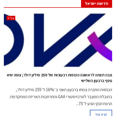
חדשות ישראל
‫צב"ד‬
נובה חצתה לראשונה הכנסות רבעוניות של 250 מיליון דולר; צופה שיא
נוסף ברבעון השלישי
הכנסות החברה צמחו ברבעון השני ב־16% ל־255 מיליון דולר,
בהובלת המעבר לטרנזיסטורי GAA והתרחבות האריזה המתקדמת.
הרווח הנקי הגיע ל־75...
קרא עוד