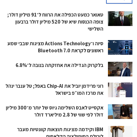
טאואר כמעט הכפילה את הרווח ל־91 מיליון דולר;
צופה הכנסות שיא של 520 מיליון דולר ברבעון
השלישי
סיוה ו־Actions Technology מציגות שבבי שמע
ראשונים לקראת Bluetooth 7.0
בלקרוק הגדילה את אחזקתה בנובה ל־6.8%
רוני פרידמן יוביל את Chip‑AI באפל; טל ענבר ינהל
את מרכז המו״פ בישראל
אקסייט לאבס השלימה גיוס של יותר מ־300 מיליון
דולר לפי שווי של 2.8 מיליארד דולר
IBM וקידמה מציגות תוצאות קוונטיות מעבר
ליכולת הסימולציה הקלאסית