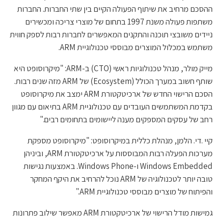
ההסכם מרחיב את שיתוף הפעולה הקיים בין שתי החברות. החברות
משתפות פעולה משנת 1997 בתחום של מוצרי צריכה ומכשירים
ניידים משובצי תוכנה והתקנים המאפשרים לחברות רבות לספק חווית
משתמש במכלול המוצרים מבוססי טכנולוגיית ARM.
מייק מולר, מנהל טכנולוגיות ראשי (CTO) ב-ARM: "מיקרוסופט היא
שותף חשוב במערך הכולל (Ecosystem) של ARM מזה שנים רבות.
הסכם הרישוי החדש של ארכיטקטורת ARM ימצב את מיקרוסופט
בקדמת המשתמשים העובדים עם טכנולוגיית ARM בתיאום עם מגוון
רחב של עסקים המספקים מענה ליישומים בתחומים רבים."
קיי .די. הלמן, מנהלת כללית במיקרוסופט: "מיקרוסופט מספקת
מערכות הפעלה רבות המבוססות על ארכיטקטורת ARM, וביניהן
Windows Embedded ו-Windows Phone. באמצעות נגישות
טובה יותר לטכנולוגיה של ARM נוכל להרחיב את היקף המחקר
והפיתוח של מוצרים מבוססי טכנולוגיית ARM."
גמישות מודל הרישוי של ארכיטקטורת ARM מאפשר שילוב פתרונות