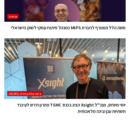
אנשים
משה הלל מצטרף לחברת MIPS כמנהל פיתוח עסקי לשוק הישראלי
בינה מלאכותית (AI/ML)
יוסי מיוחס, מנכ"ל Xsight הציג בכנס TSMC פתרון חדש לעיבוד
תשתיות ענן ובינה מלאכותית