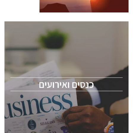
כנסים ואירועים
כנס ChipEx2026 יערך ב-12-13 במאי, 2026. הכנס מיועד
לכל העוסקים בתעשיית הסמיקונדקטור כולל מהנדסים,
מומחים מקצועיים ובכירים.
כנסים ואירועים
ChipEx2026 will be held on May 12-13, 2026. The
conference is intended for everyone involved in the
semiconductor industry, including engineers,
professional experts, and senior executives.