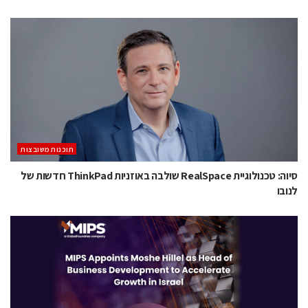
‫תוכנות משובצות‬
סיוה: טכנולוגיית RealSpace שולבה באוזניות ThinkPad חדשות של
לנובו