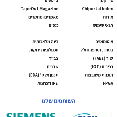
צור קשר
צ'יפסים
TapeOut Magazine
Chiportal Index
אודות
מאמרים ומחקרים
תנאי שימוש
כנסים
אוטומוטיב
בינה מלאכותית
בטחון, תעופה וחלל
‫טכנולוגיות ירוקות‬
‫יצור (‪(FABs‬‬
‫צב"ד‬
‫רכיבים‬ (IOT)
‫שבבים‬
‫תוכנות משובצות‬
‫תכנון אלק' (‪(EDA‬‬
‫‪FPGA‬‬
‫ ‪וזכרונות IPs‬‬
השותפים שלנו