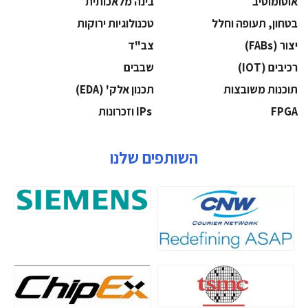
אוטומוטיב
בינה מלאכותית
בטחון, תעופה וחלל
‫טכנולוגיות ירוקות‬
‫יצור (‪(FABs‬‬
‫צב"ד‬
‫רכיבים‬ (IOT)
‫שבבים‬
‫תוכנות משובצות‬
‫תכנון אלק' (‪(EDA‬‬
‫‪FPGA‬‬
‫ ‪וזכרונות IPs‬‬
השותפים שלנו