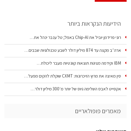
הידיעות הנקראות ביותר
רוני פרידמן יוביל את Chip‑AI באפל; טל ענבר ינהל את…
ארה״ב מקצה עד 874 מיליון דולר לשבע טכנולוגיות שבבים…
IBM וקידמה מציגות תוצאות קוונטיות מעבר ליכולת…
סין מאיצה את מרוץ הזיכרונות: CXMT שוקלת להקים מפעל…
אקסייט לאבס השלימה גיוס של יותר מ־300 מיליון דולר…
מאמרים פופולאריים