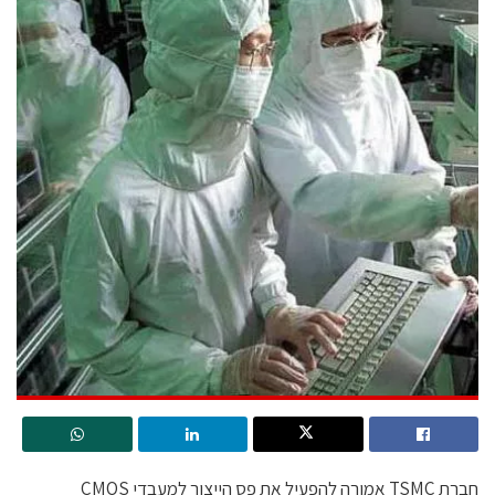
חברת TSMC אמורה להפעיל את פס הייצור למעבדי CMOS