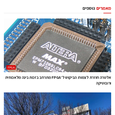
מאמרים
נוספים
‫‪FPGA‬‬
אלטרה חוזרת לצמוח: הביקוש ל־FPGA מתרחב בזכות בינה מלאכותית
ורובוטיקה