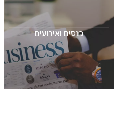
כנס ChipEx2026 יערך ב-12-13 במאי, 2026. הכנס מיועד
לכל העוסקים בתעשיית הסמיקונדקטור כולל מהנדסים,
מומחים מקצועיים ובכירים.
כנסים ואירועים
ChipEx2026 will be held on May 12-13, 2026. The
conference is intended for everyone involved in the
semiconductor industry, including engineers,
professional experts, and senior executives.
לחץ לפרטים