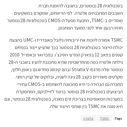
בטכנולוגית 28 ננומטרים, בתגובה להזמנת חברת
השבבים המתכנתים אלטרה. לפי הדיווחים, שמקורם במשקיעים
מוסדיים ב-TSMC, התנעת מפעל ה-CMOS בטכנולוגיות 28 ננומטר
תהיה רבעון אחד לפני המועד המתכונן.
TSMC אמורה להכות את יריבותיה גלובל פאונדריז ו-UMC בהצעת
יכולת הייצור בטכנולוגיות 28 ננטמטר בכך שתציע ייצור בנפחים
קטנים בפאב 12 בפארק המדעי הסינצ'ו. בפברואר ובאפריל 2010
גילתה אלטרה כמה מהחדשנויות שהיא מתכננת להציג בשבבי ה-28
ננומטר שלה מדגמי Stratix V ובהם קינפוג מחדש גם באופן חלקי,
מקלטים משדרים בקצב 28 גיגה לשניה, ובלוקים של קניין רוחני.
החברה גם הבהירה כי היא מתכוונת להשתמש ב-CMOS עתירי
הביצועים בטכנולוגית 28 ננומטר בניגוד לזיילניקס, המתמקדת
במערכות המאופינות בצריכת זרם נמוכה, בטכנולוגית 28 ננומטר, וגם
היא מונה את TSMC בין שותפי הייצור שלה.
Tags:
TSMC
אלטרה