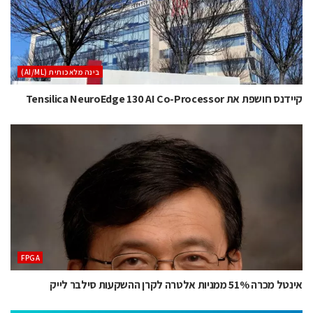
בינה מלאכותית (AI/ML)
קיידנס חושפת את Tensilica NeuroEdge 130 AI Co-Processor
‫‪FPGA‬‬
אינטל מכרה 51% ממניות אלטרה לקרן ההשקעות סילבר לייק