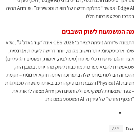
Edge AI יאפשר “מחלקה חדשה של חוויות ומכשירים” וש־Arm תהיה
במרכז הפלטפורמות הללו.
מה המשמעות לשוק השבבים
התמונה ש־Arm ניסתה לצייר ב־CES 2026 אינה “עוד גאדג’ט”, אלא
שינוי ארכיטקטוני: יותר חישוב מקומי, יותר דרישה ליעילות אנרגטית,
ולצד זה גם שרשרת כלי פיתוח (סימולציה, אימות, תאומים דיגיטליים)
שמאפשרת להביא מערכות מורכבות לשוק מהר יותר. במובן הזה,
ההכרזה הבולטת ביותר שלה בתערוכה הייתה דווקא ארגונית – הקמת
חטיבת Physical AI והצבת רובוטיקה ורכב באותה משפחה טכנולוגית
– צעד שמאותת למשקיעים ולשותפים היכן Arm מצפה לראות את
“הכסף החדש” של עידן ה־AI המוטמע במכונות.
ARM
Tags: