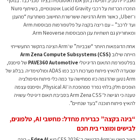
ואנבידיה סביב תפיסה בזמן אמת ואוטונומיה בציוד מכני כבד. בנוסף
הוזכרו הכרזות על רכבי Lucid Gravity אוטונומיים, בשיתוף Nuro
ו־Uber, כאשר Arm הדגישה ששרשרת החישוב משתרעת “מהענן
ועד לרכב” – עם ריצה בקצה על פלטפורמות מבוססות Arm
ומאחוריהן גם תשתיות ענן המבוססות Arm Neoverse.
אחת הדוגמאות היותר “שבביות” ש־Arm הציגה בהקשר התעשייתי
הייתה שילוב
Arm Zena Compute Subsystems (CSS)
בפלטפורמת התאום הדיגיטלי
PAVE360 Automotive
של סימנס,
שנועדה להאיץ פיתוח מערכות רכב כמו ADAS ומולטימדיה. בבלוג של
Arm נטען שהדגמה כזו ממחישה עד כמה כלי פיתוח וסימולציה
הופכים חלק בלתי נפרד ממהפכת ה־Physical AI, וסימנס עצמה
טענה כי הגישה ל־Arm Zena CSS בסביבת תאום דיגיטלי עשויה
להאיץ פיתוח תוכנה “בעד שנתיים”.
“בינה בקצה” כברירת מחדל: מחשבי AI, טלפונים,
לבישים ומוצרי בית חכם
הציר השני ש־Arm הדגישה ב־CES 2026 הוא
Edge AI
– בינה