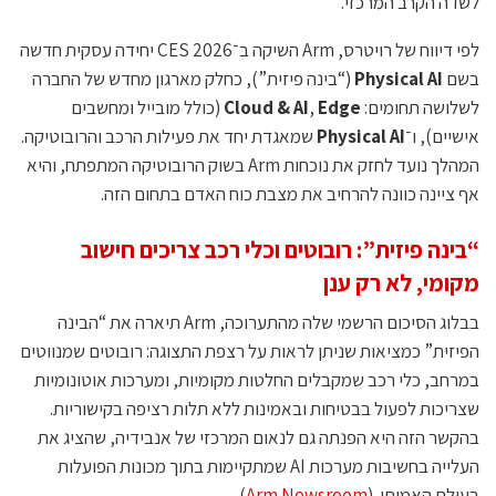
לשדה הקרב המרכזי.
לפי דיווח של רויטרס, Arm השיקה ב־CES 2026 יחידה עסקית חדשה
בשם
Physical AI
(“בינה פיזית”), כחלק מארגון מחדש של החברה
לשלושה תחומים:
Edge
,
Cloud & AI
(כולל מובייל ומחשבים
אישיים), ו־
Physical AI
שמאגדת יחד את פעילות הרכב והרובוטיקה.
המהלך נועד לחזק את נוכחות Arm בשוק הרובוטיקה המתפתח, והיא
אף ציינה כוונה להרחיב את מצבת כוח האדם בתחום הזה.
“בינה פיזית”: רובוטים וכלי רכב צריכים חישוב
מקומי, לא רק ענן
בבלוג הסיכום הרשמי שלה מהתערוכה, Arm תיארה את “הבינה
הפיזית” כמציאות שניתן לראות על רצפת התצוגה: רובוטים שמנווטים
במרחב, כלי רכב שמקבלים החלטות מקומיות, ומערכות אוטונומיות
שצריכות לפעול בבטיחות ובאמינות ללא תלות רציפה בקישוריות.
בהקשר הזה היא הפנתה גם לנאום המרכזי של אנבידיה, שהציג את
העלייה בחשיבות מערכות AI שמתקיימות בתוך מכונות הפועלות
בעולם האמיתי. (
Arm Newsroom
)