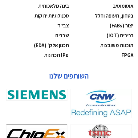
אוטומוטיב
בינה מלאכותית
בטחון, תעופה וחלל
‫טכנולוגיות ירוקות‬
‫יצור (‪(FABs‬‬
‫צב"ד‬
‫רכיבים‬ (IOT)
‫שבבים‬
‫תוכנות משובצות‬
‫תכנון אלק' (‪(EDA‬‬
‫‪FPGA‬‬
‫ ‪וזכרונות IPs‬‬
השותפים שלנו