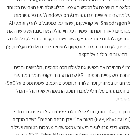
מלאכותית שרצה על המכשיר עצמו. בבלוג שלה היא הצביעה במיוחד
על מחשבים אישיים מבוססי Windows on Arm עם פלטפורמות
Snapdragon X של קוואלקום, שהודגמו כמסוגלים להריץ עומסי AI
מקומיים לאורך זמן תוך שמירה על חיי סוללה ארוכים. היא קישרה את
התופעה להנחת יסוד שהופיעה שוב ושוב בתערוכה: כדי לקבל תגובה
מיידית, לעבוד גם במצב לא מקוון ולהפחית צריכת אנרגיה ועלויות ענן
– החישוב חייב לזוז אל הקצה.
Arm הרחיבה את הטיעון גם לעולם הכרומבוקים, הלבישים והבית
החכם: משקפיים חכמים ו־XR שבהם עיבוד מקומי תומך במודעות
מרחבית ובמחוות, ועד טלוויזיות ומסכים חכמים שמסתמכים על SoC-
ים המבוססים על Arm לעיבוד תוכן, התאמה אישית וקול – הכול
מקומית.
בתוך המסגור הזה, Arm שילבה גם ציטוטים של בכירים: דרו הנרי
(EVP, Physical AI) תיאר את “עידן הבינה הפיזית” כשלב מוקדם
שמונע בידי טכנולוגיות חישוב שמאפשרות מערכות בטוחות ויעילות
עם אקו־סיסטם תוכנה בשל; וכריס ברגי (EVP, Edge AI) טען כי