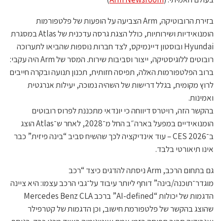
בזירת הרובוטיקה, Arm הצביעה על הופעות של פלטפורמות
הומנואידיות ושירותיות, כולל הצגת גרסה עדכנית של Atlas במסגרת
Hyundai ובוסטון דיינמיקס, לצד חברות נוספות שהביאו לתערוכה
רובוטים ללוגיסטיקה, ייצור וסביבות שירות. המסר של Arm היה עקבי:
ברוב הפלטפורמות האלה, תפיסה חזותית, תכנון תנועה ובקרה חייבים
לרוץ מקומית, בגלל דרישות של השהיה נמוכה, יעילות אנרגטית
ואמינות.
בהקשר הזה, רויטרס דיווחה כי יונדאי מתכננת לפרוס רובוטים
הומנואידיים במפעל בארה״ב החל מ־2028, לאחר ש־Atlas הוצג
ב־CES 2026 – עוד אינדיקציה לכך שהשיח סביב “בינה פיזית” כבר
אינו תיאורטי בלבד.
גם בתחום הרכב, Arm ניסתה להדגים כיצד “רכב
מוגדר־תוכנה/בינה” דוחף ליותר עיבוד על־גבי הרכב עצמו: היא ציינה
הדגמות של יכולות “AI-defined” ברכב Mercedes Benz CLA
שהוצג בהקשר של פלטפורמת חישוב, וכן הדגמות של קטרפילר