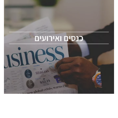
כנסים ואירועים
כנס ChipEx2026 יערך ב-12-13 במאי, 2026. הכנס מיועד
לכל העוסקים בתעשיית הסמיקונדקטור כולל מהנדסים,
מומחים מקצועיים ובכירים.
כנסים ואירועים
ChipEx2026 will be held on May 12-13, 2026. The
conference is intended for everyone involved in the
semiconductor industry, including engineers,
professional experts, and senior executives.
לחץ לפרטים