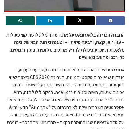
החברה הכריזה בלאס וגאס על ארגון מחדש לשלושה קווי פעילות
– ענן ו־AI, קצה, ו“בינה פיזית” – וטענה כי הגל הבא של בינה
מלאכותית יוכרע ביכולת להריץ מודלים מקומית, בתוך רובוטים,
כלי רכב ומחשבים אישיים
אחרי שנים שבהן הבינה המלאכותית זוהתה בעיקר עם הענן ועם
מודלים שמייצרים טקסט ותמונות, תערוכת CES 2026 סימנה שינוי
כיוון: יותר ויותר יישומים דורשים שהחישוב יתבצע “בשטח” – בתוך
מכונות שנעות, חשות ומגיבות בזמן אמת. במקביל לגל הזה, Arm
בחרה לנצל את הבמה המרכזית של לאס וגאס כדי למסגר מחדש את
אסטרטגיית השבבים שלה: לא בהכרזה על “שבב Arm” חדש (Arm
ממילא אינה יצרנית שבבים), אלא בהצהרה על מבנה פעילות חדש
ועל סדר עדיפויות שבו החומרה בקצה – מהרובוט ועד הרכב – הופכת