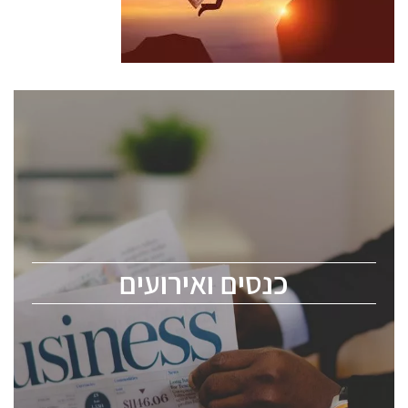
כנסים ואירועים
כנס ChipEx2026 יערך ב-12-13 במאי, 2026. הכנס מיועד
לכל העוסקים בתעשיית הסמיקונדקטור כולל מהנדסים,
מומחים מקצועיים ובכירים.
כנסים ואירועים
ChipEx2026 will be held on May 12-13, 2026. The
conference is intended for everyone involved in the
semiconductor industry, including engineers,
professional experts, and senior executives.