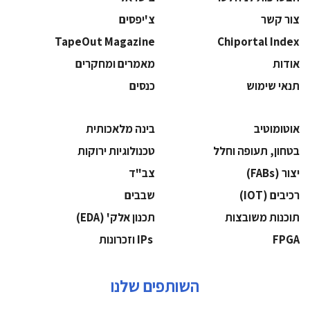
צור קשר
צ'יפסים
TapeOut Magazine
Chiportal Index
אודות
מאמרים ומחקרים
תנאי שימוש
כנסים
אוטומוטיב
בינה מלאכותית
בטחון, תעופה וחלל
‫טכנולוגיות ירוקות‬
‫יצור (‪(FABs‬‬
‫צב"ד‬
‫רכיבים‬ (IOT)
‫שבבים‬
‫תוכנות משובצות‬
‫תכנון אלק' (‪(EDA‬‬
‫‪FPGA‬‬
‫ ‪וזכרונות IPs‬‬
השותפים שלנו