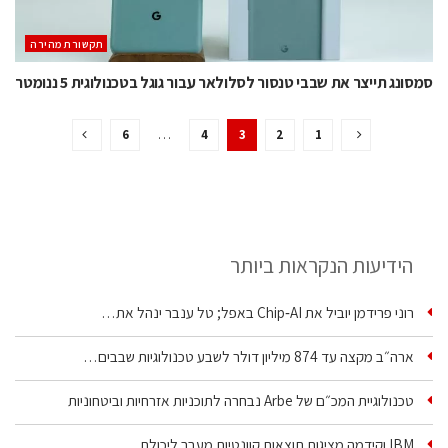
תקשורת מהירה
סמסונג תייצר את שבבי טנסור לסלולאר עבור גוגל בטכנולוגית 5 ננומטר
6
…
4
3
2
1
הידיעות הנקראות ביותר
רוני פרידמן יוביל את Chip‑AI באפל; טל ענבר ינהל את…
ארה״ב מקצה עד 874 מיליון דולר לשבע טכנולוגיות שבבים…
טכנולוגיית המכ״ם של Arbe נבחרה לתוכניות אזרחיות וביטחוניות
IBM וקידמה מציגות תוצאות קוונטיות מעבר ליכולת…