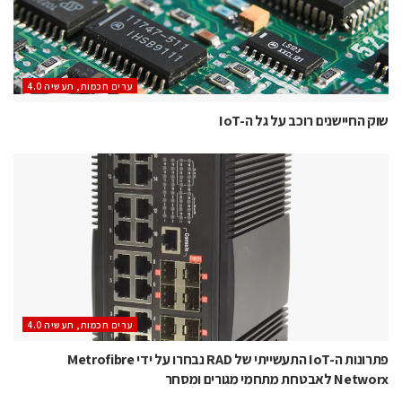
ערים חכמות, תעשיה 4.0
שוק החיישנים רוכב על גל ה-IoT
ערים חכמות, תעשיה 4.0
פתרונות ה-IoT התעשייתי של RAD נבחרו על ידי Metrofibre
Networx לאבטחת מתחמי מגורים ומסחר