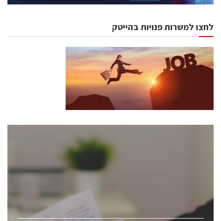
לחצו למשרות פנויות בהייטק
כנסים ואירועים
כנס ChipEx2026 יערך ב-12-13 במאי, 2026. הכנס מיועד
לכל העוסקים בתעשיית הסמיקונדקטור כולל מהנדסים,
מומחים מקצועיים ובכירים.