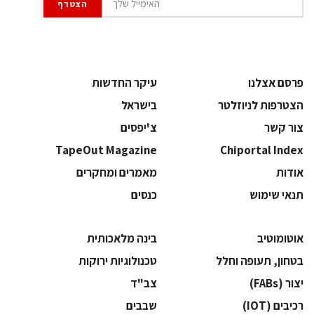
פרסם אצלנו
עיקר החדשות
הצטרפות לניוזלטר
בישראל
צור קשר
צ'יפסים
TapeOut Magazine
Chiportal Index
אודות
מאמרים ומחקרים
תנאי שימוש
כנסים
אוטומוטיב
בינה מלאכותית
בטחון, תעופה וחלל
‫טכנולוגיות ירוקות‬
‫יצור (‪(FABs‬‬
‫צב"ד‬
‫רכיבים‬ (IOT)
‫שבבים‬