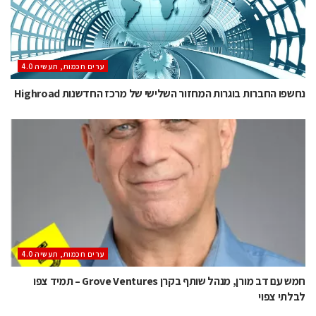
ערים חכמות, תעשיה 4.0
נחשפו החברות בוגרות המחזור השלישי של מרכז החדשנות Highroad
ערים חכמות, תעשיה 4.0
חמש עם דב מורן, מנהל שותף בקרן Grove Ventures – תמיד צפו
לבלתי צפוי