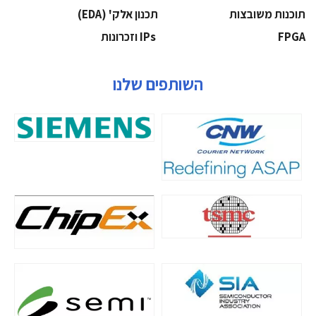
‫תוכנות משובצות‬
‫תכנון אלק' (‪(EDA‬‬
‫‪FPGA‬‬
‫ ‪וזכרונות IPs‬‬
השותפים שלנו