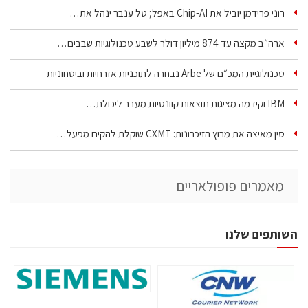
רוני פרידמן יוביל את Chip‑AI באפל; טל ענבר ינהל את…
ארה״ב מקצה עד 874 מיליון דולר לשבע טכנולוגיות שבבים…
טכנולוגיית המכ״ם של Arbe נבחרה לתוכניות אזרחיות וביטחוניות
IBM וקידמה מציגות תוצאות קוונטיות מעבר ליכולת…
סין מאיצה את מרוץ הזיכרונות: CXMT שוקלת להקים מפעל…
מאמרים פופולאריים
השותפים שלנו