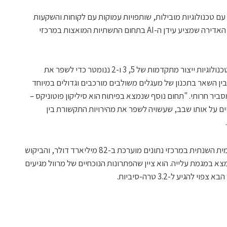
ם טכנולוגיות מובילות, שותפויות עמוקות עם לקוחות והשקעות
נרחבות כדי לנצל את ההזדמנות האדירה שמציע עידן ה-AI בתחום התשתיות המואצות במרכזי
"צוות הפיתוח של מרוול בישראל עובד עם טכנולוגיות ייצור מתקדמות של 5, 3 ו-2 ננומטר כדי לשפר את
בין השאר בתכנון של מעגלים משולבים מורכבים וגדולים במיוחד
ביר חרותי. "תחום נוסף שנמצא בפיתוח הוא סיליקון פוטוניקס –
ים על אותו שבב, שעשויה לשפר את מהירויות התקשורת בין
על פי נתונים שמסר חרותי, ההשקעה העולמית השנתית במרכזי נתונים מוערכת ב-82 מיליארד דולר, והביקוש
תיות מחשוב ותקשורת מואצות ל-AI נמצא במגמת עלייה. הוא ציין שהפתרונות הנוכחיים של מרוול מגיעים