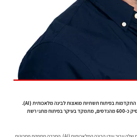
חברת מרוול הציגה בדוכן שלה בתערוכה התקדמות בפיתוח תשתיות מואצות לבינה מלאכותית (AI).
מרכז הפיתוח של החברה בישראל, המעסיק כ-600 מהנדסים, מתמקד בעיקר בפיתוח מתגי רשת
מרוול הציגה את פתרונות התשתית המואצת שלה עבור עידן הבינה המלאכותית (AI). החברה מספקת פתרונות