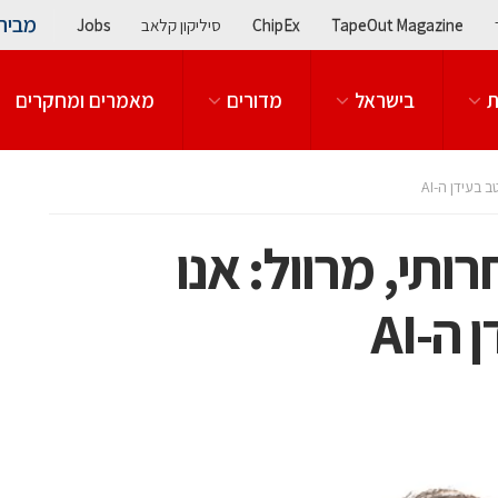
מבית
TapeOut Magazine
ChipEx
סיליקון קלאב
Jobs
ת
בישראל
מדורים
מאמרים ומחקרים
C: ערן חרותי, מרוול: אנו
ה-AI