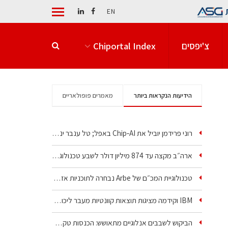
EN
צ'יפסים
Chiportal Index
הידיעות הנקראות ביותר
מאמרים פופולאריים
רוני פרידמן יוביל את Chip‑AI באפל; טל ענבר ינהל את…
ארה״ב מקצה עד 874 מיליון דולר לשבע טכנולוגיות שבבים…
טכנולוגיית המכ״ם של Arbe נבחרה לתוכניות אזרחיות וביטחוניות
IBM וקידמה מציגות תוצאות קוונטיות מעבר ליכולת…
הביקוש לשבבים אנלוגיים מתאושש: הכנסות טקסס…