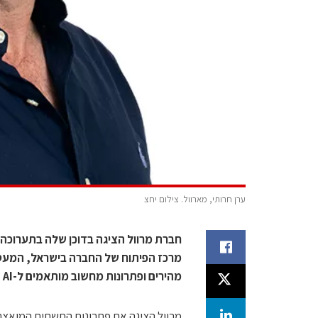
ערן חרותי, מארוול. צילום יחצ
מהירים ופתרונות מחשוב מותאמים ל-AI