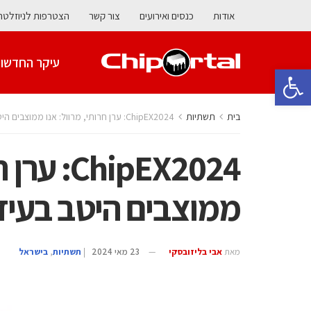
אודות
כנסים ואירועים
צור קשר
הצטרפות לניוזלטר
עיקר החדשו
פתח סרגל נגישות
בית
תשתיות
ChipEX2024: ערן חרותי, מרוול: אנו ממוצבים היטב בעידן ה-AI
hipEX2024
ממוצבים היטב בעידן 
מאת
אבי בליזובסקי
23 מאי 2024
|
תשתיות
,
בישראל