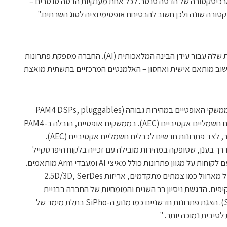
ארכיטקטורה של הדטה סנטר. לכל אחת מענקיות הדטה סנטרים –
 ארכיטקטורה שונה ולכן חשוב להבטיחח אופטימיזציה לסוג השרתים."
מרוול הציגה את פתרונות התשתית המואצת שלה עבור עידן הבינה המלאכותית (AI). החברה מספקת פתרונות
חשוב מותאם אישית ואחסון – האלמנטים המרכזיים בתשתית מואצת
"בתחום הקישוריות, מרוול מובילה בתחום ממשקי האופטיים במהירות גבוהה (PAM4 DSPs, pluggables
קוהרנטיים) ומציגה פתרונות חדשים לכבלים חשמליים אקטיביים (AEC). בממשקים אופטיים, הובלה ב-PAM4
DSPs וממשקים קוהרנטיים הניתנים לחיבור, לצד פתרונות חדשים לכבלים חשמליים אקטיביים (AEC).
רך בענן, שסופקה במהירות מובילה עם זכייה בלקוח היפרסקייל
מרכזי. במחשוב מותאם אישית, שותפויות עם לקוחות על מגוון פתרונות כולל מאיצי AI ומעבדי Arm מותאמים.
ניצול מיטבי של הטכנולוגיות המתקדמות של מארוול כמו צמתים מתקדמים, אריזות 2.5D/3D, SerDes
יפים. הדגשת ניסיון רב השנים והמומחיות של החברה בבניית
מערכות מחשוב מורכבות על גבי שבב (SoC). הצגת פתרונות חדשניים כמו מנוע ה-SiPho בתלת מימד של