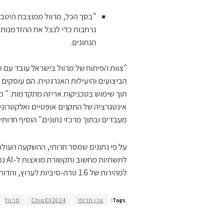
"בסך הכל, מרוול ממוצבת היטב ע
הנתונים.
הביצועים והיעילות האנרגטית. הם עוסקים 
תוך שימוש בטכניקות אריזה מתקדמות. " מס
אינטגרציה של התקנים אופטיים ואלקטרוני
מעבדים ובתוך מרכזי נתונים." הוסיף חרותי.
לתש
למהירות של 1.6 טרה-סיביות לערוץ, והדור הבא צפוי להגיע ל-3.2 טרה-סיביות.
Tags:
ערן חרותי
ChipEX2024
מרוול