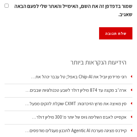
שמור בדפדפן זה את השם, האימייל והאתר שלי לפעם הבאה
שאגיב.
הידיעות הנקראות ביותר
רוני פרידמן יוביל את Chip‑AI באפל; טל ענבר ינהל את…
ארה״ב מקצה עד 874 מיליון דולר לשבע טכנולוגיות שבבים…
סין מאיצה את מרוץ הזיכרונות: CXMT שוקלת להקים מפעל…
אקסייט לאבס השלימה גיוס של יותר מ־300 מיליון דולר…
קיידנס מציגה מערכת Agentic AI לתכנון מעגלים מודפסים…