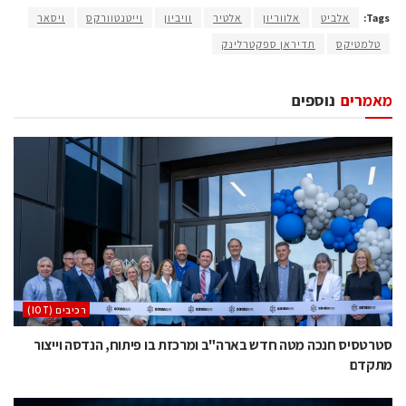
Tags:
אלביט
אלווריון
אלטיר
וויביון
וייטנטוורקס
ויסאר
טלמטיקס
תדיראן ספקטרלינק
מאמרים
נוספים
‫רכיבים‬ (IOT)
סטרטסיס חנכה מטה חדש בארה"ב ומרכזת בו פיתוח, הנדסה וייצור
מתקדם