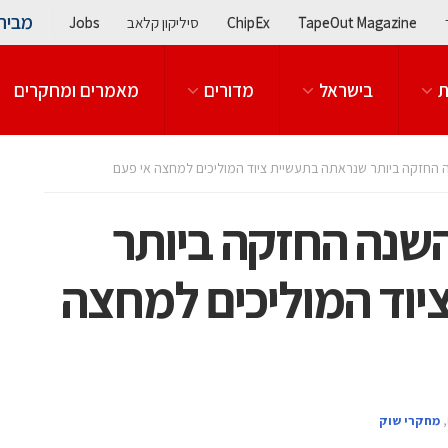
מבית
TapeOut Magazine
ChipEx
סיליקון קלאב
Jobs
ת
בישראל
מדורים
מאמרים ומחקרים
20 תהיה השנה החזקה ביותר
וד המוליכים למחצה
,
מחקרי שוק