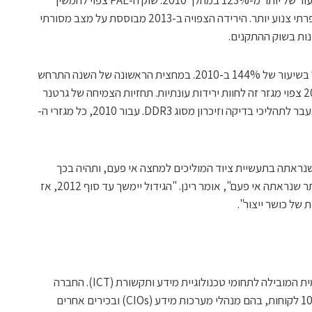
ולגדול עד סוף 2012, אם כי בשיעור חד-ספרתי צנוע יותר. הירידה הצפויה ב-2013 מבוססת על מצב מסורתי
נות בשוק ההתקנים.
שוק ציוד הבדיקה האוטומטי, ה- ATE, יגדל בשיעור של 144% ב-2010. במחצית הראשונה של השנה התרחש
גידול יציב, אך בהמשך השנה ובתחילת 2011 צפוי מגזר זה לחוות ירידות עונתיות. תחזיות הצמיחה של גרטנר
ל-2010 ול-2011 מונעות בעיקר על-ידי המעבר לתהליכי בדיקה וזיכרון מסוג DDR3. עבור 2010, כל מגזרי ה-
ה ביותר שנראתה בתעשיית ציוד המוליכים למחצה אי פעם, ותהיה בכך
משום התאוששות נאה מהשנה הגרועה ביותר שנראתה אי פעם", אומר רינן. "הגידול יימשך עד סוף 2012, אז
 של כושר ייצור".
גרטנר היא חברת המחקר והייעוץ הבינלאומית המובילה לתחומי טכנולוגיית מידע ותקשורת (ICT). החברה
מספקת שירותי מחקר וייעוץ ליותר מ-10,000 לקוחות, בהם מנהלי מערכות מידע (CIOs) ובכירים אחרים