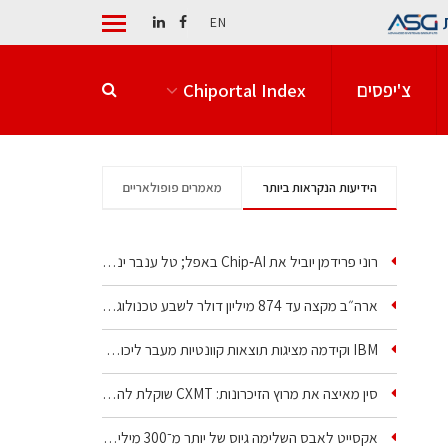
EN
צ'יפסים
Chiportal Index
הידיעות הנקראות ביותר
מאמרים פופולאריים
רוני פרידמן יוביל את Chip‑AI באפל; טל ענבר ינהל את…
ארה״ב מקצה עד 874 מיליון דולר לשבע טכנולוגיות שבבים…
IBM וקידמה מציגות תוצאות קוונטיות מעבר ליכולת…
סין מאיצה את מרוץ הזיכרונות: CXMT שוקלת להקים מפעל…
אקסייט לאבס השלימה גיוס של יותר מ־300 מיליון דולר…