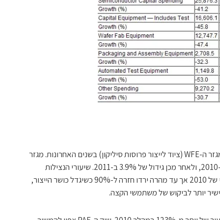
2010 מסתמנת כשנה החזקה ביותר עבור מגזר ה-WFE (ציוד לייצור פרוסות סיליקון) בשנים האחרונות. מגזר
ה-WFE צפוי לגידול בשיעור של 119.9% ב-2010, ולאחר מכן גידול של 3.9% ב-2011. שיעורי הנצילות
הכוללים הגיעו לשיא של 94% ברבעון השני של 2010 אך עד מהרה ירדו חזרה ל-90% כשיגדל כושר הייצור,
 ישיר יותר לביקוש של משתמשי הקצה.
מגזר ציוד הזיווד וההרכבה (PAE) יגדל בשיעור של יותר מ-123% במהלך 2010. שוק ה-PAE צפוי להמשיך