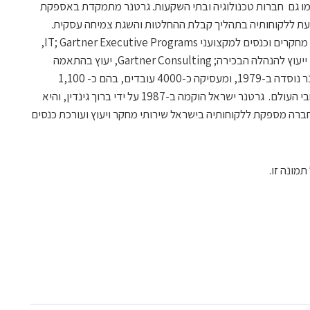
שלה, כמו גם חברות טכנולוגיה ובתי השקעות. גרטנר מתמקדת באספקת
סייעת ללקוחותיה בתהליך קבלת ההחלטות והשגת צמיחה עסקית.
פעילויות החברה: Gartner Intelligence, מחקרים וכנסים למקצועני IT; Gartner Executive Programs,
תכנית לחברי מועדון EXP המספקת שירותי ייעוץ להנהלה הבכירה; Gartner Consulting, יעוץ בהתאמה
אישית הממוקד במיקור-חוץ וניהול IT. גרטנר נוסדה ב-1979, ומעסיקה כ-4000 עובדים, בהם כ- 1,100
אנליסטים ויועצים ביותר מ-75 אתרים ברחבי העולם. גרטנר ישראל הוקמה ב-1987 על ידי ברוך גינדין, והיא
החברה מספקת ללקוחותיה בישראל שירותי מחקר ויעוץ ועורכת כנסים
מונה זו.