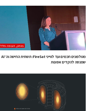
בטחון, תעופה וחלל
מטלפונים חכמים ועד לווייני FireSat: תשתית החישה וה־AI
שמנסה להקדים אסונות