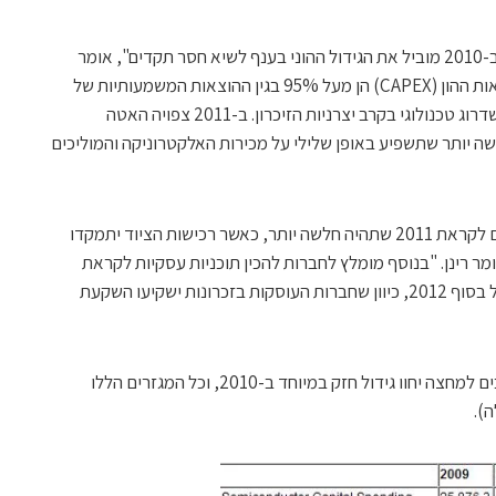
"הגידול המאסיבי בענף המוליכים למחצה ב-2010 מוביל את הגידול ההוני בענף לשיא חסר תקדים", אומר
קלאוס רינן, סגן נשיא ומנהל בגרטנר. "הוצאות ההון (CAPEX) הן מעל 95% בגין ההוצאות המשמעותיות של
מגזרי הלוגיקה ומפעלי הייצור, בשילוב עם שדרוג טכנולוגי בקרב יצרניות הזיכרון. ב-2011 צפויה האטה
10 בגלל כלכלה חלשה יותר שתשפיע באופן שלילי על מכירות האלקטרוניקה והמוליכים
"על החברות להכין את תוכנית הייצור שלהם לקראת 2011 שתהיה חלשה יותר, כאשר רכישות הציוד יתמקדו
ומר רינן. "בנוסף מומלץ לחברות להכין תוכניות עסקיות לקראת
התקופה החלשה הבאה ברכישת ציוד שתחל בסוף 2012, כיוון שחברות העוסקות בזכרונות ישקיעו השקעת
כל המגזרים בשוק הציוד ההוני לייצור מוליכים למחצה יחוו גידול חזק במיוחד ב-2010, וכל המגזרים הללו