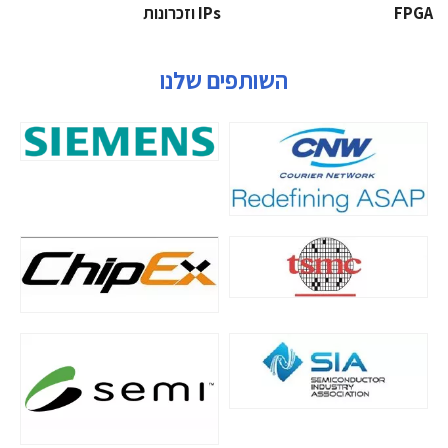
‫‪FPGA‬‬
‫ ‪וזכרונות IPs‬‬
השותפים שלנו