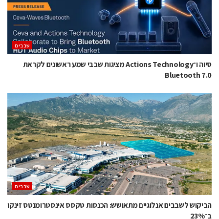
‫שבבים‬
סיוה ו־Actions Technology מציגות שבבי שמע ראשונים לקראת
Bluetooth 7.0
‫שבבים‬
הביקוש לשבבים אנלוגיים מתאושש: הכנסות טקסס אינסטרומנטס זינקו
ב־23%