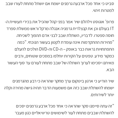
סביט כי אחד מכל ארבעה גרמנים ישמח אם יושתל מתחת לעורו שבב
למטרות זיהוי.
פרופ' אוגוסט וילהלם שיר אמר בפני קהל שהכיל את בכירי תעשיית ה-
IT בעולם וכן את קנצלרית גרמניה אנגלה מרקל וראש ממשלת ספרד
חוסה ספטרו. לדבריו, השתלת שבב לבני אדם תהפוך לשכיחה.
"מהירות ההתקדמות אינה עומדת לקטון בעשור הנוכחי. "כמה
התפתחויות נראות כבר באופק – ה-CD וה-DVD הולכים להעלם
כמקור מידע. טפטים על הקירות יוחלפו במסכים שטוחים, ורבים
מאיתנו יסכימו לערוך השתלה של שבב מתחת לעורם עד סוף העשור
הבא.
שיר הודיע כי ארגון ביטקום ערך מחקר שהראה כי רבע מהגרמנים
ישמחו להשתלת שבב כזה אם משמעות הדבר תהיה גישה מהירה וקלה
יותר לשירותים.
"זה עתה סיימנו סקר שהראה כי אחד מכל ארבע גרמנים יסכים
להשתלת שבבים מתחת לעור לשימושים טריוויאליים כגון מעבר