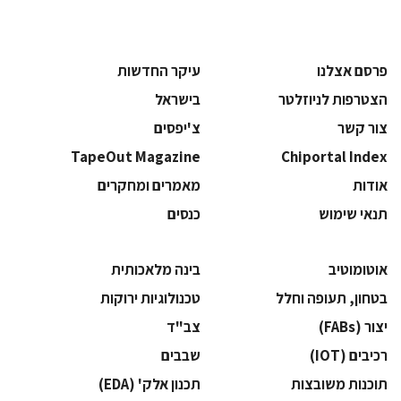
פרסם אצלנו
עיקר החדשות
הצטרפות לניוזלטר
בישראל
צור קשר
צ'יפסים
TapeOut Magazine
Chiportal Index
אודות
מאמרים ומחקרים
תנאי שימוש
כנסים
אוטומוטיב
בינה מלאכותית
בטחון, תעופה וחלל
‫טכנולוגיות ירוקות‬
‫יצור (‪(FABs‬‬
‫צב"ד‬
‫רכיבים‬ (IOT)
‫שבבים‬
‫תוכנות משובצות‬
‫תכנון אלק' (‪(EDA‬‬