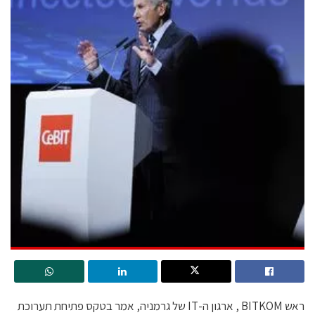
ראש BITKOM , ארגון ה-IT של גרמניה, אמר בטקס פתיחת תערוכת