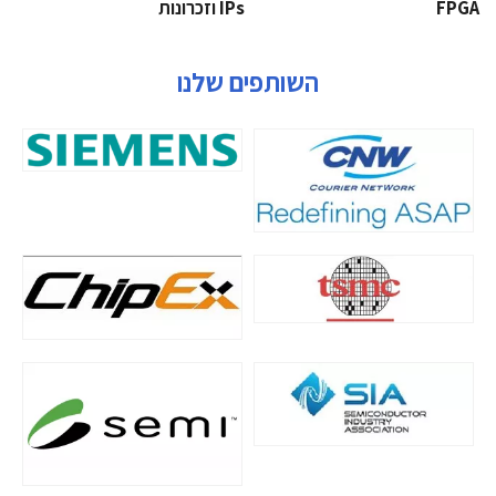
‫‪FPGA‬‬
‫ ‪וזכרונות IPs‬‬
השותפים שלנו