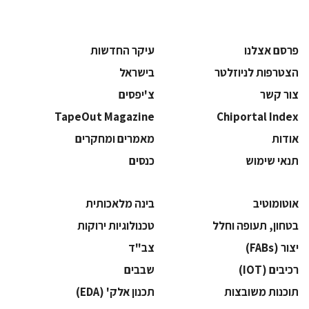
פרסם אצלנו
עיקר החדשות
הצטרפות לניוזלטר
בישראל
צור קשר
צ'יפסים
TapeOut Magazine
Chiportal Index
אודות
מאמרים ומחקרים
תנאי שימוש
כנסים
אוטומוטיב
בינה מלאכותית
בטחון, תעופה וחלל
‫טכנולוגיות ירוקות‬
‫יצור (‪(FABs‬‬
‫צב"ד‬
‫רכיבים‬ (IOT)
‫שבבים‬
‫תוכנות משובצות‬
‫תכנון אלק' (‪(EDA‬‬