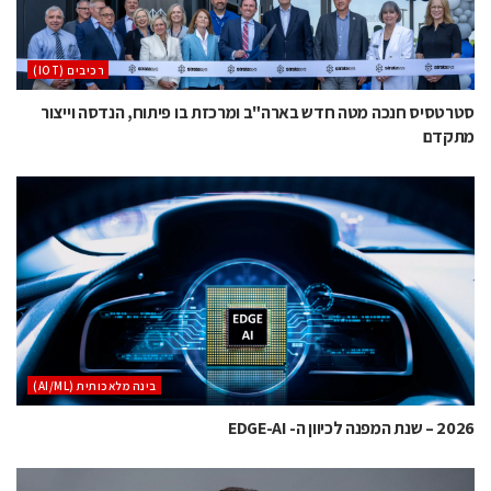
‫רכיבים‬ (IOT)
סטרטסיס חנכה מטה חדש בארה"ב ומרכזת בו פיתוח, הנדסה וייצור
מתקדם
בינה מלאכותית (AI/ML)
2026 – שנת המפנה לכיוון ה- EDGE-AI