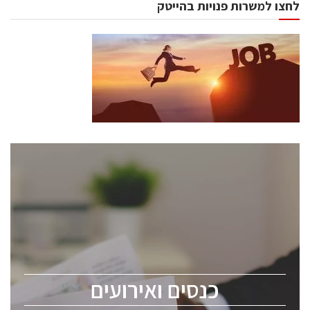
לחצו למשרות פנויות בהייטק
כנסים ואירועים
כנס ChipEx2026 יערך ב-12-13 במאי, 2026. הכנס מיועד
לכל העוסקים בתעשיית הסמיקונדקטור כולל מהנדסים,
מומחים מקצועיים ובכירים.
כנסים ואירועים
ChipEx2026 will be held on May 12-13, 2026. The