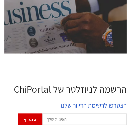
conference is intended for everyone involved in the
semiconductor industry, including engineers,
professional experts, and senior executives.
לחץ לפרטים
הרשמה לניוזלטר של ChiPortal
הצטרפו לרשימת הדיוור שלנו