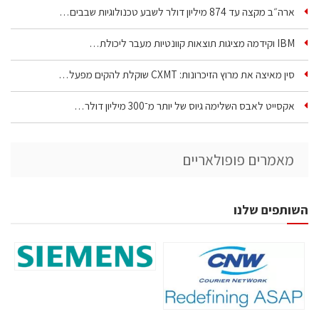
ארה״ב מקצה עד 874 מיליון דולר לשבע טכנולוגיות שבבים…
IBM וקידמה מציגות תוצאות קוונטיות מעבר ליכולת…
סין מאיצה את מרוץ הזיכרונות: CXMT שוקלת להקים מפעל…
אקסייט לאבס השלימה גיוס של יותר מ־300 מיליון דולר…
מאמרים פופולאריים
השותפים שלנו