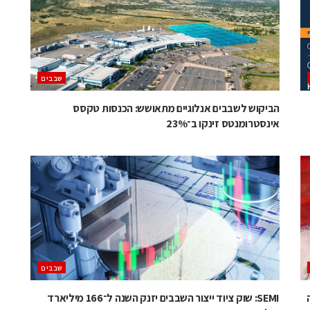
‫שבבים‬
הביקוש לשבבים אנלוגיים מתאושש: הכנסות טקסס
אינסטרומנטס זינקו ב־23%
‫שבבים‬
SEMI: שוק ציוד ייצור השבבים יזנק השנה ל־166 מיליארד