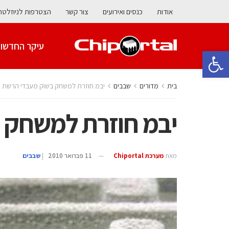
אודות
כנסים ואירועים
צור קשר
הצטרפות לניוזלטר
עיקר החדשו
פתח סרגל נגישות
בית
מדורים
‫שבבים‬
יבמ חוזרת למשחק בשוק מעבדי הרשת
יבמ חוזרת למשחק 
מאת
מערכת Chiportal
11 פברואר 2010
|
‫שבבים‬