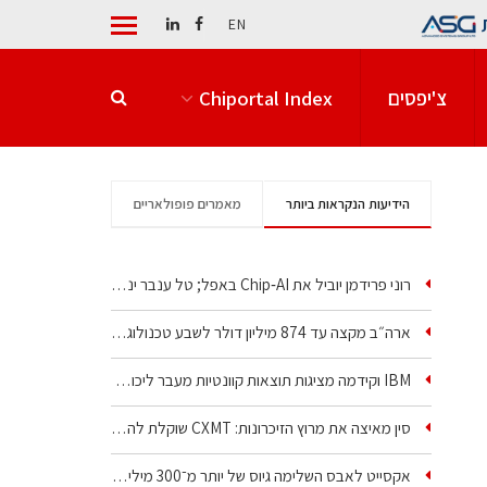
EN
צ'יפסים
Chiportal Index
הידיעות הנקראות ביותר
מאמרים פופולאריים
רוני פרידמן יוביל את Chip‑AI באפל; טל ענבר ינהל את…
ארה״ב מקצה עד 874 מיליון דולר לשבע טכנולוגיות שבבים…
IBM וקידמה מציגות תוצאות קוונטיות מעבר ליכולת…
סין מאיצה את מרוץ הזיכרונות: CXMT שוקלת להקים מפעל…
אקסייט לאבס השלימה גיוס של יותר מ־300 מיליון דולר…