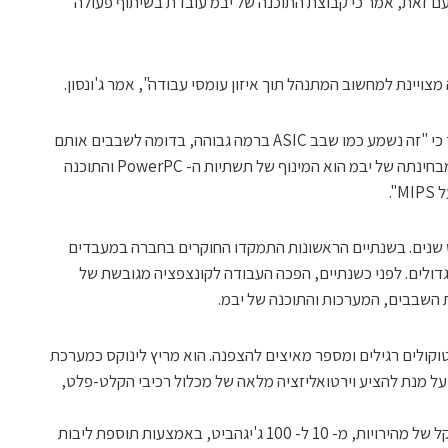
ם זאת, אמר כי קבוצת התוכנה של יבמ עובדת בשיתוף פעולה
ויינת למחשוב המתנהל תוך איזון עומסי עבודה", אמר ג'ונסון.
המומחה לשוק השבבים לינלי גוונאפ מעריך כי "זה נשמע כמו שבב ASIC ברמה גבוהה, בדומה לשבבים אותם
משלבת סיסקו במתגים שלה… מה שטוב מבחינתה של יבמ הוא המינוף של תשתיות ה- PowerPC והתוכנה
.
 חמש שנים. בשנתיים הראשונות התמקדו החוקרים בחברה במעבדים
גדולים. לפני כשנתיים, הפכה העבודה לקונצפציה מגובשת של
 השבבים, המערכות והתוכנה של יבמ.
 גם מעבד לפרוטוקולים רגילים ומספר מאיצים להצפנה. הוא מריץ לינוקס כמערכת
- Hypervisor של לינוקס על מנת להציע וירטואליזציה מלאה של מכלול רכיבי הקלט-פלט,
ג'ונסון אומר כי תכנון השבב מאפשר מידוג קל של מהירויות, מ- 10 ל- 100 ג'יגהביט, באמצעות תוספת ליבות