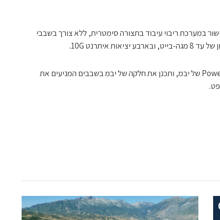
1 ליבות ניתנים לקישור במערכת ריבוי עיבוד בתצורה סימטרית, ללא צורך בשבבי
ות איתרנט 10G.
ג'ונסון היה הארכיטקט הראשי של שבבי Power4 של יבמ, ותכנן את חלקה של יבמ בשבבים המניעים את