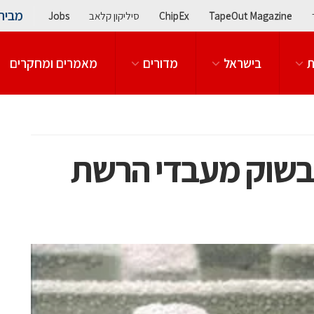
מבית
TapeOut Magazine
ChipEx
סיליקון קלאב
Jobs
ת
בישראל
מדורים
מאמרים ומחקרים
בשוק מעבדי הרשת