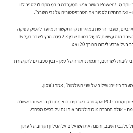
לדברי ג'ונסון, "הבנו שזה עשוי להיות מורכב יותר מ- Power7 כאשר אנשי המעבדה ביבמ התחילו לספר לנו
 – ואז התחלנו לספור את הטרנזיסטורים על גבי השבב".
יג ביצועים מירביים, מעבד הרשת במהירות קו התקשורת מיועד להפיק ספיקה
מירבית לכל ואט חשמל נצרך. גרסאות של השבב הזה עשויות לפעול בטווח שבין 2.3 גיגה-הרץ לשבב בעל 16
ובי ליבות לשרתים, דוגמת ניאגרה של סאן – ובין מעבדים לתקשורת
ד ביניים: שילוב של שני העולמות", אמר ג'ונסון.
השבב ישמש במגוון רחב של מערכות עצמאיות ומחברי PCI אקספרס בשרתים. הוא מתוכנן בראש ובראשונה
מה – אולם החברה מוכנה למכור אותו גם על בסיס מסחרי.
ול על גבי השבב, והפנה את השואלים אל הגיליון הקרוב של עתון