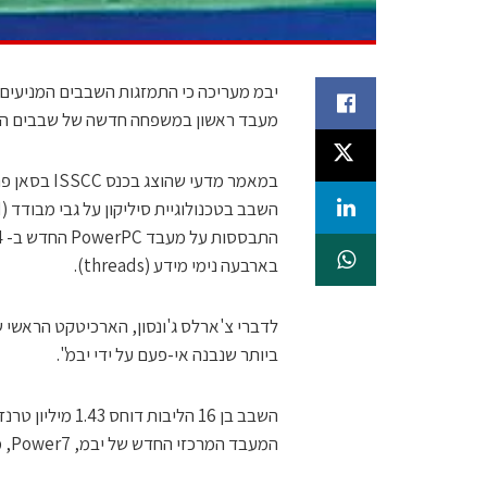
יבמ מעריכה כי התמזגות השבבים המניעים
מעבד ראשון במשפחה חדשה של שבבים הצפ
במאמר מדעי
בארבעה נימי מידע (threads).
לדברי צ'ארלס ג'ונסון, הארכיטקט הראשי
ביותר שנבנה אי-פעם על ידי יבמ".
המעבד המרכזי החדש של יבמ, Power7, משלב 1.2 מיליון טרנזיסטורים הפרוסים על פני 567 מ"מ רבועים.