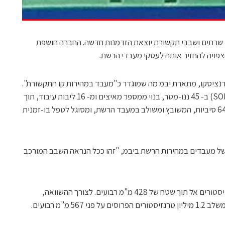
 שרתים ושבבי תקשורת יוצאת הזדמנות חדשה. החברה חושפת
ויה להחזיר אותה לעסקי מעבדי הרשת.
 שהוצג בכנס ISSCC בסאן פרנציסקו, מתארת יבמ מה שמוגדר כ"מעבד במהירות קו התקשורת".
השבב בטכנולוגיית סיליקון על גבי מבודד (SOI) ב- 45 ננו-מטר, בנוי ממספר מאיצים ומ- 16 ליבות עיבוד, תוך
התבססות על מעבד PowerPC החדש ב- 64 סיביות, המשובץ ומשולב במעבד הרשת, ומסוגל לטפל בו-זמנית
 של מעבדים במהירות הרשת ביבמ, "זהו ככל הנראה השבב המורכב
השבב בן 16 הליבות דוחס 1.43 מיליון טרנזיסטורים אל תוך שטח של 428 מ"מ רבועים. לצורך ההשוואה,