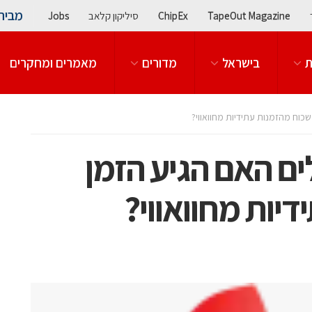
מבית
TapeOut Magazine
ChipEx
סיליקון קלאב
Jobs
ת
בישראל
מדורים
מאמרים ומחקרים
כוח מהזמנות עתידיות מחוואווי?
ם האם הגיע הזמן
יות מחוואווי?