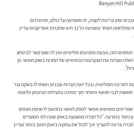
בבים שהן צריכות לקנות, זה משפיעה על כולם, מהיצרנים
בה שמלחמת הסחר משפיעה כל כך היא שחברות אמריקניות עדיין
סוים הזה, נובעת ממניעים פוליטיים ואין לה שום קשר לביטחון
 האלה מפרות את העקרונות הבסיסיים של תחרות בשוק חופשי. הן
ות".
נס למריבה הפוליטית. ובכל זאת חברות שבבים השתדלו בשקט נגד
 חששות לגבי חוואווי והסחר תוך תמיכה בפעילות הביטחון הלאומי.
 שפריטים מסוימים אפשר לספק לוואווי בהתאם לרשימת הגופים
קנות שחלות", אמר נשיא ומנכ"ל SIA ג'ון ניופר בהודעה. "כל חברה מושפעת באופן שונה לפי המוצרים
רה צריכה להעריך איך לנהל את עסקיה באופן הטוב ביותר ועדיין