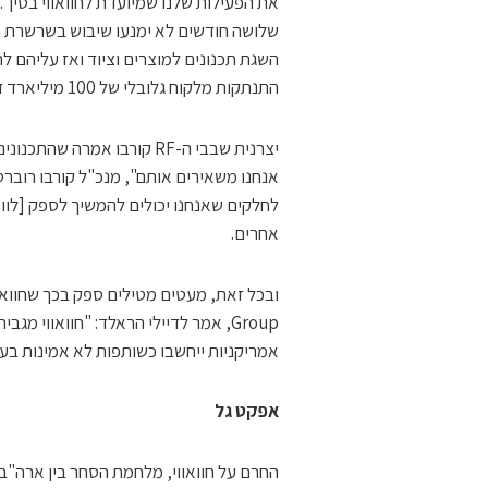
את הפעילות שלנו שמיועדת לחוואווי בסין".
שלושה חודשים לא ימנעו שיבוש בשרשרת הא
השגת תכנונים למוצרים וציוד ואז עליהם לה
התנתקות מלקוח גלובלי של 100 מיליארד דולר כמו חוואווי היא לא משימה קלה.
יצרנית שבבי ה-RF קורבו אמר
אנחנו משאירים אותם", מנכ"ל קורבו רוברט
אחרים.
Group, אמר לדיילי הראלד: "חוואווי
אמריקניות ייחשבו כשותפות לא אמינות בעינ
אפקט גל
החרם על חוואווי, מלחמת הסחר בין ארה"ב