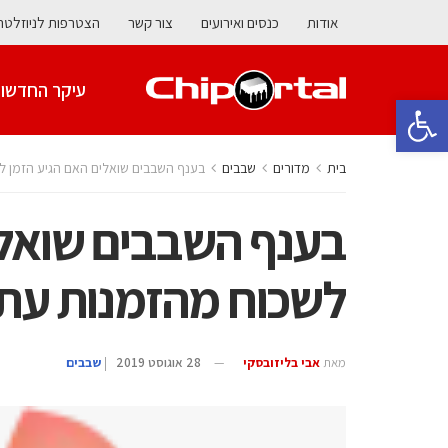
אודות
כנסים ואירועים
צור קשר
הצטרפות לניוזלטר
עיקר החדשו
פתח סרגל נגישות
בית
מדורים
‫שבבים‬
בענף השבבים שואלים האם הגיע הזמן לש
בענף השבבים שואלי
לשכוח מהזמנות עתיד
מאת
אבי בליזובסקי
28 אוגוסט 2019
|
‫שבבים‬