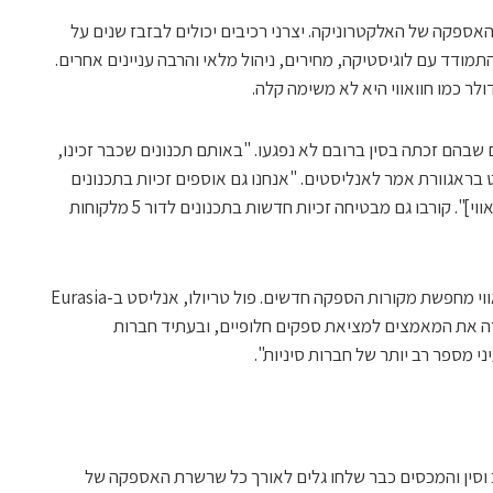
ספקה של האלקטרוניקה. יצרני רכיבים יכולים לבזבז שנים על
תמודד עם לוגיסטיקה, מחירים, ניהול מלאי והרבה עניינים אחרים.
ה שהתכנונים שבהם זכתה בסין ברובם לא נפגעו. "באותם תכנונים שכבר זכינו,
 בראגוורת אמר לאנליסטים. "אנחנו גם אוספים זכיות בתכנונים
לחלקים שאנחנו יכולים להמשיך לספק [לוואווי]". קורבו גם מבטיחה זכיות חדשות בתכנונים לדור 5 מלקוחות
ובכל זאת, מעטים מטילים ספק בכך שחוואווי מחפשת מקורות הספקה חדשים. פול טריולו, אנליסט ב-Eurasia
 מגבירה את המאמצים למציאת ספקים חלופיים, ובעתיד חברות
י מספר רב יותר של חברות סיניות".
 וסין והמכסים כבר שלחו גלים לאורך כל שרשרת האספקה של