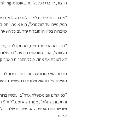
הייצור, לדברי הכלכלן טד באומן מ-Banyan Hill Publishing.
"אם חברות סיניות לא יכולות להשיג את הש
המקומיים ועד לוולמרט", הוא אומר. "הסי
מייצרות בסין. הן סובלות יחד עם כל השאר".
"ברור שההחלטה הזאת, שהתקבלה בעיתוי המ
הלאומי", אמרה חוואווי בהודעה. "הפעולות
לא לטובת אף אחד, כולל החברות האמריקני
חברות האלקטרוניקה מסרבות בבירור להיכ
האיסור על חוואווי. איגודים בתעשייה הביעו
"כפי שדנו עם ממשלת ארה"ב, עכשיו ברור
והת
ושרשראות האספקה הספציפיים שלה, וכל חב
לציית".