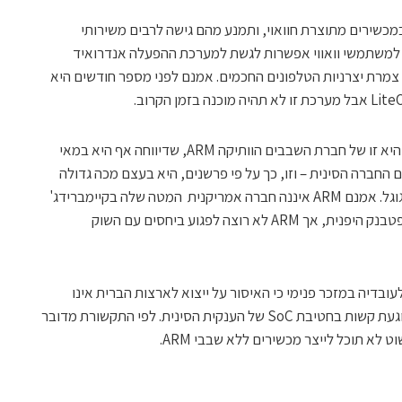
מכשירים מתוצרת חוואוי, ותמנע מהם גישה לרבים משירותי
 למשתמשי וואווי אפשרות לגשת למערכת ההפעלה אנדרואיד
 צמרת יצרניות הטלפונים החכמים. אמנם לפני מספר חודשים היא
אחת הבשורות הקשות ביותר עבור חוואווי, היא זו של חברת השבבים הוותיקה ARM, שדיווחה אף היא במאי
החברה הסינית – וזו, כך על פי פרשנים, היא בעצם מכה גדולה
הרבה יותר מאשר לאבד את השירותים של גוגל. אמנם ARM איננה חברה אמריקנית המטה שלה בקיימברידג'
בבריטניה, והבעלות שלה נרכשה על ידי סופטבנק היפנית, אך ARM לא רוצה לפגוע ביחסים עם השוק
 ה-BBC, חברת ARM הודיעה לעובדיה במזכר פנימי כי האיסור על ייצוא לארצות הברית אינו
מאפשר עוד לעבוד עם חוואווי, ובכך היא פוגעת קשות בחטיבת SoC של הענקית הסינית. לפי התקשורת מדובר
לא תוכל לייצר מכשירים ללא שבבי ARM.