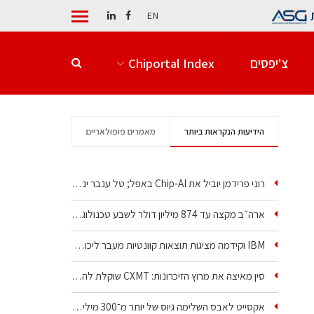
EN
צ'יפסים
Chiportal Index
הידיעות הנקראות ביותר
מאמרים פופולאריים
רוני פרידמן יוביל את Chip‑AI באפל; טל ענבר ינהל את…
ארה״ב מקצה עד 874 מיליון דולר לשבע טכנולוגיות שבבים…
IBM וקידמה מציגות תוצאות קוונטיות מעבר ליכולת…
סין מאיצה את מרוץ הזיכרונות: CXMT שוקלת להקים מפעל…
אקסייט לאבס השלימה גיוס של יותר מ־300 מיליון דולר…