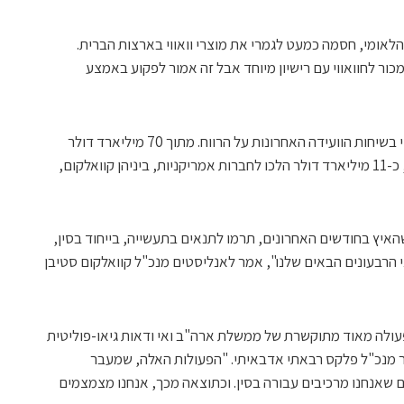
אומי, חסמה כמעט לגמרי את מוצרי וואווי בארצות הברית.
מכור לחוואווי עם רישיון מיוחד אבל זה אמור לפקוע באמצע
אבל יצרני הטכנולוגיה נאלצו לדבר על וואווי בשיחות הוועידה האחרונות על הרווח. מתוך 70 מיליארד דולר
שחוואווי הוציאה על קניית רכיבים ב-2018, כ-11 מיליארד דולר הלכו לחברות אמריקניות, ביניהן קוואלקום,
סור, יחד עם המעבר מדור 4 לדור 5, שהאיץ בחודשים האחרונים, תרמו לתנאים בתעשייה, בייחוד בסין,
ני הרבעונים הבאים שלנו", אמר לאנליסטים מנכ"ל קוואלקום סטיבן
עולה מאוד מתוקשרת של ממשלת ארה"ב ואי ודאות גיאו-פוליטית
מר מנכ"ל פלקס רבאתי אדבאיתי. "הפעולות האלה, שמעבר
ם שאנחנו מרכיבים עבורה בסין. וכתוצאה מכך, אנחנו מצמצמים