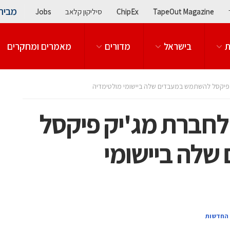
מבית
TapeOut Magazine
ChipEx
סיליקון קלאב
Jobs
ת
בישראל
מדורים
מאמרים ומחקרים
יון לחברת מג'יק פיקסל
לה ביישומי
 החדשות