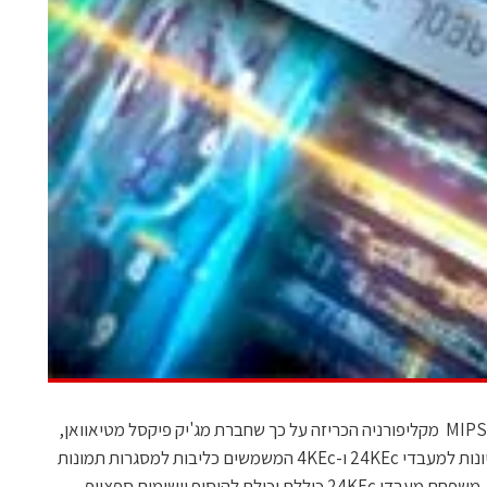
יצרנית המעבדים בזכינות MIPS Technologies מקליפורניה הכריזה על כך שחברת מג'יק פיקסל מטיאוואן,
ספקית SoC לתחום המולטימדיה רכשה זכיונות למעבדי 24KEc ו-4KEc המשמשים כליבות למסגרות תמונות
דיגיטליות ומוצרי מולטימדיה ניידים אחרים. משפחת מעבדי 24KEc כוללת יכולת להוסיף יישומים ספצייפ