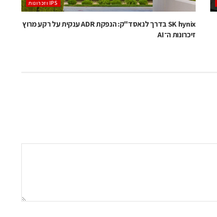
‫ ‪וזכרונות IPS‬‬
SK hynix בדרך לנאסד"ק: הנפקת ADR ענקית על רקע מרוץ
זיכרונות ה־AI