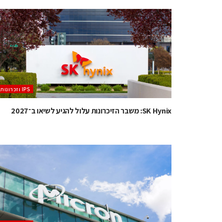
‫ ‪וזכרונות IPS‬‬
SK Hynix: משבר הזיכרונות עלול להגיע לשיאו ב־2027