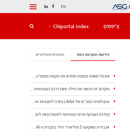
EN
צ'יפסים
Chiportal Index
הידיעות הנקראות ביותר
מאמרים פופולאריים
אינטל משהה ובוחנת מחדש את הקמת מפעל הענק שלה בקריית גת
מיקרוצ’יפ רוכשת את היילו: סיום דרכה העצמאית של אחת…
טכנולוגיית המכ״ם של Arbe נבחרה לתוכניות אזרחיות וביטחוניות
קיידנס העניקה פרסי הצטיינות לסטודנטיות להנדסת חשמל ופיזיקה
אנבידיה משקיעה 5 מיליארד דולר בחברת ה-AI של איליה סוצקבר