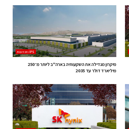
‫ ‪וזכרונות IPS‬‬
מיקרון מגדילה את השקעותיה בארה"ב ליותר מ־250
מיליארד דולר עד 2035