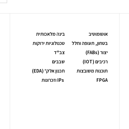
אוטומוטיב
בינה מלאכותית
בטחון, תעופה וחלל
‫טכנולוגיות ירוקות‬
‫יצור (‪(FABs‬‬
‫צב"ד‬
‫רכיבים‬ (IOT)
‫שבבים‬
‫תוכנות משובצות‬
‫תכנון אלק' (‪(EDA‬‬
‫‪FPGA‬‬
‫ ‪וזכרונות IPs‬‬