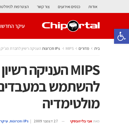
אודות
כנסים ואירועים
צור קשר
הצטרפות לניוזלטר
עיקר החדשו
פתח סרגל נגישות
בית
מדורים
MIPS העניקה רשיון לחברת מג’יק פיקסל להשתמש במעבדים שלה ביישומי מולטימדיה
MIPS העניקה רש
להשתמש במעבדים ש
מולטימדיה
מאת
אבי בליזובסקי
27 דצמבר 2009
|
‫ ‪וזכרונות IPs‬‬
,
עיקר