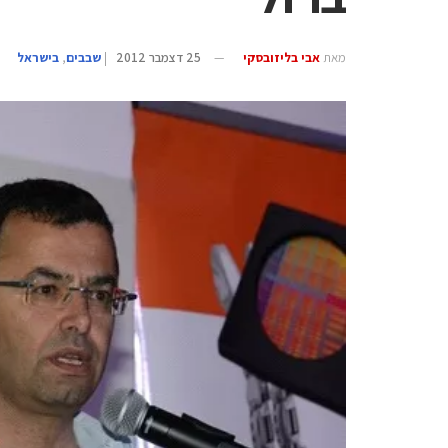
מאת
אבי בליזובסקי
25 דצמבר 2012
|
‫שבבים‬
,
בישראל