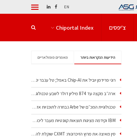
EN
צ'יפסים
Chiportal Index
הידיעות הנקראות ביותר
מאמרים פופולאריים
רוני פרידמן יוביל את Chip‑AI באפל; טל ענבר ינהל את…
ארה״ב מקצה עד 874 מיליון דולר לשבע טכנולוגיות שבבים…
טכנולוגיית המכ״ם של Arbe נבחרה לתוכניות אזרחיות וביטחוניות
IBM וקידמה מציגות תוצאות קוונטיות מעבר ליכולת…
סין מאיצה את מרוץ הזיכרונות: CXMT שוקלת להקים מפעל…