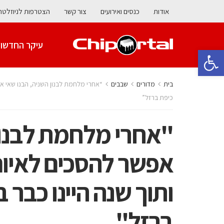
אודות
כנסים ואירועים
צור קשר
הצטרפות לניוזלטר
עיקר החדשו
פתח סרגל נגישות
בית
מדורים
‫שבבים‬
“אחרי מלחמת לבנון השניה, הבנו שאי אפש
כיפת ברזל”
"אחרי מלחמת לבנון 
אפשר להסכים לאיום 
ותוך שנה היינו כבר 
ברזל"