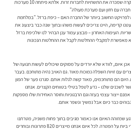
"פיתחנו תשתית גנרית למערכות שליטה ובקרה שמכרה את התשתיות לחברות זרות. אלתא פיתחה 10 מערכות
לפרויקט החשוב ביותר של החברה האם – כיפת ברזל. "במלחמת
שעטנו קדימה, היינו צריכים לעשות משהו ובתוך שנה כבר ביצעונ את
שריות. העימות האחרון – מבצע עמוד ענן הבהיר לנו שלכיפת ברזל
היא מאפשרת למקבלי ההחלטות לקבל את ההחלטות הנכונות
אכן איום, לוודא שלא יורדים על מסוקים שיכולים לעשות תנועה של
צרים עם זויות השפלה נמוכות מאוד. גם האויב נהיה מתוחכם. בעבר
 היום הם מתוחכמים, מאוד קשה לגלות אותם. סגרנו פער של המון
אשר לשכנים שלנו – נדע לטפל בטילי בטווחים הקצרים. אנחנו
אמנם ייצור עצמי בעזה וגם הרבגוניות וחוסר האחידות שלו מספקות
בוהים כבר כיום אבל נמשיך ונשפר אותם.
 שמזוהה האיום אנו כאמור מגיבים בתוך פחות משניה, מטרתנו
היא להביא מיירט טמיר באופן בטיחותי לכדי ביות על המטרה. לכל איום אנחנו מייצרים 820 פתרונות ובוחרים