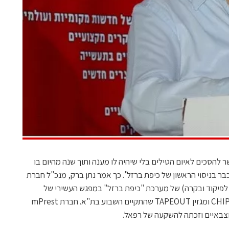
 להסכים לאיום הטילים בלי שיהיה לו מענה ותוך שנה מהיום בו
בר בניסוי הראשון של כיפת ברזל". כך אמר נתן ברק, מנכ"ל חברת
נה לפיקוד ובקרה) של מערכת "כיפת ברזל" במפגש העשירי של
מועדון השבבים הישראלי של אתר CHIPORTAL ומגזין TAPEOUT שהתקיים השבוע בת"א. חברת mPrest
צבאיים וזכתה להשקעה של רפאל.