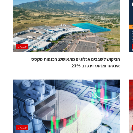
‫שבבים‬
הביקוש לשבבים אנלוגיים מתאושש: הכנסות טקסס
אינסטרומנטס זינקו ב־23%
‫שבבים‬