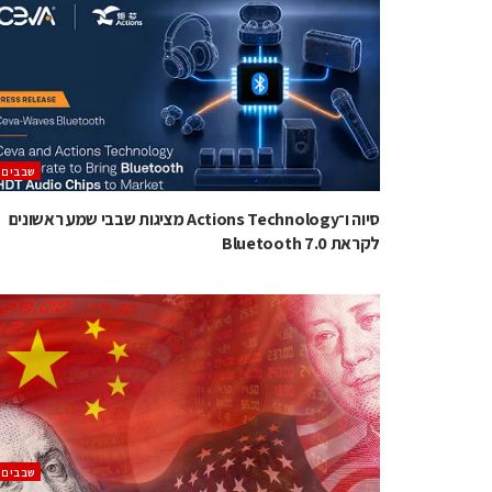
‫שבבים‬
סיוה ו־Actions Technology מציגות שבבי שמע ראשונים
לקראת Bluetooth 7.0
‫שבבים‬