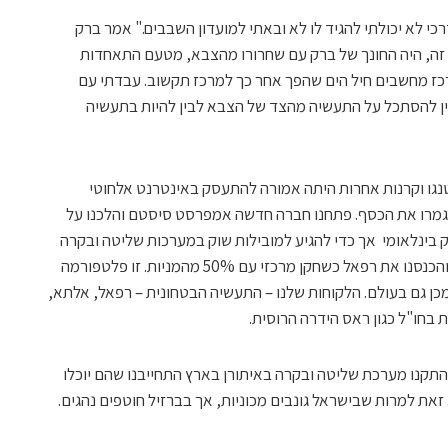
כי לא יכולתי להגיד לו לא ובאתי למועדון השבבים." אמר ברק
זה, היה החונך של ברק עם שחרורו מהצבא, מטעם התאחדות
ז מחשבים חיל הים שהפך אחר כך למרכז תקשוב. עבדתי עם
ין להסתכל על התעשיה מהצד של הצבא לבין להיות בתעשיה
4 מיליון דולר מפיטנגו וקרנות אחרות היתה אמורה להתעסק באינטרנט אלחוטי
גמרו את הכסף. פתחנו חברה חדשה אמפרסט סיסטם והלכנו על
וק בינלאומי אך כדי להגיע למובילות שוק במערכות שליטה ובקרה
ידרש זמן רב ולכן ויתרנו על שליטה בחברה והכנסנו את רפאל כשחקן מרכזי עם 50% מהמניות. זו פלטפורמה
כן גם בעולם. הלקוחות שלנו – התעשיה הבטחונית – רפאל, אלתא,
בחו"ל כגון ראס הידרה הרוסית.
התקנו מערכת שליטה ובקרה באיתורן בארץ התחייבנו שהם יוכלו
את למרות שבישראל גונבים מכוניות, אך בברזיל חוטפים נהגים.