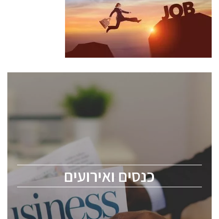
כנסים ואירועים
כנס ChipEx2026 יערך ב-12-13 במאי, 2026. הכנס מיועד
לכל העוסקים בתעשיית הסמיקונדקטור כולל מהנדסים,
מומחים מקצועיים ובכירים.
כנסים ואירועים
ChipEx2026 will be held on May 12-13, 2026. The
conference is intended for everyone involved in the
semiconductor industry, including engineers,