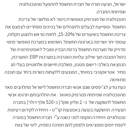
ישראל, הגיעה תורה של חברת החשמל להתפעל מהטכנולוגיה
שפיתחה החברה.
הטכנולוגיה של פנורמיק מאפשרת ניטור לא פולשני של צריכת
החשמל ומסייעת לבעלים ולמנהלים של בניינים מסחריים לצמצם את
צריכת החשמל בשיעורים של 15-20%, לחזות מראש ולמנוע תקלות,
עומסי יתר ושריפה בארונות החשמל. השימוש במערכת מאפשר מיפוי
מדוייק של מערכות החשמל ברמת הבניין ומוביל לאופטימיזציה של
ניהול המבנה תוך שילוב עלויות האנרגיה במערכות ERP. המערכת,
הנמצאת בשלבי רישום פטנט, משלבת חיישנים אלחוטיים בעלי תג
מחיר אטראקטיבי במיוחד, המוצעים ללקוחות כשרות ביחד עם תוכנה
מתאימה.
כעת נודע לצ'יפסים שגם אנשי חברת החשמל לישראל מתלהבים מאד
מהטכנולוגיה שפיתחה פנורמיק פאואר . את התלהבותם תרגמו אנשי
החשמל להשקעה של כ- 2 מליון שקל ( כ-520 אלף דולר) בחברה
הצעירה. ההשקעה בוצעה באמצעות קר"ט – היחידה לקידום רעיונות
טכנולוגיים. היחידה הוקמה לפני כשנה ע"י חברת החשמל במטרה
לטפח יזמים וממציאים ולספק להם תמיכה כספית, ליווי של צוות