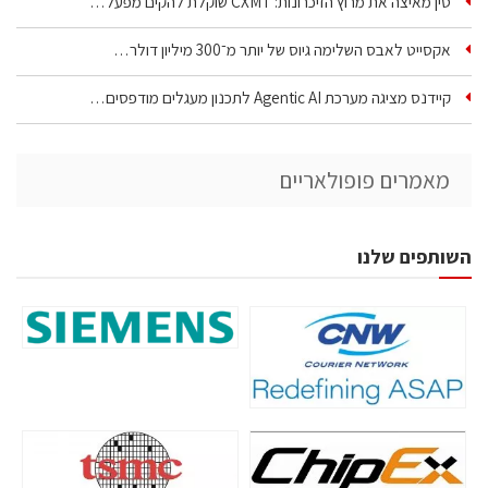
סין מאיצה את מרוץ הזיכרונות: CXMT שוקלת להקים מפעל…
אקסייט לאבס השלימה גיוס של יותר מ־300 מיליון דולר…
קיידנס מציגה מערכת Agentic AI לתכנון מעגלים מודפסים…
מאמרים פופולאריים
השותפים שלנו