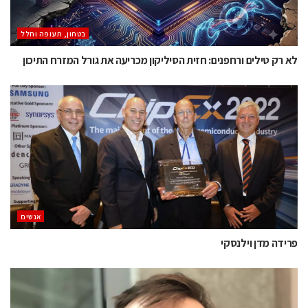
בטחון, תעופה וחלל
לא רק טילים ורחפנים: חזית הסיליקון מכריעה את גורל המזרח התיכון
אנשים
פרידה מדן וילנסקי