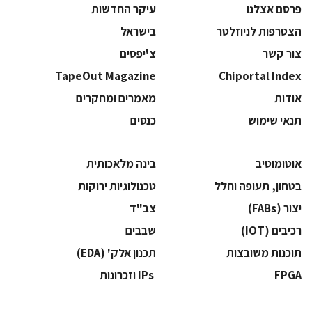
פרסם אצלנו
עיקר החדשות
הצטרפות לניוזלטר
בישראל
צור קשר
צ'יפסים
TapeOut Magazine
Chiportal Index
אודות
מאמרים ומחקרים
תנאי שימוש
כנסים
אוטומוטיב
בינה מלאכותית
בטחון, תעופה וחלל
‫טכנולוגיות ירוקות‬
‫יצור (‪(FABs‬‬
‫צב"ד‬
‫רכיבים‬ (IOT)
‫שבבים‬
‫תוכנות משובצות‬
‫תכנון אלק' (‪(EDA‬‬
‫‪FPGA‬‬
‫ ‪וזכרונות IPs‬‬