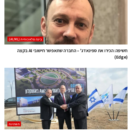
בינה מלאכותית (AI/ML)
חשיפה: הכירו את ספינאדג' – החברה שתאפשר חישובי AI בקצה
(Edge)
תשתיות