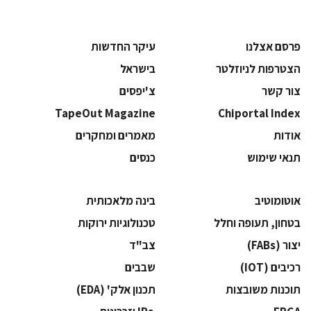
פרסם אצלנו
עיקר החדשות
הצטרפות לניוזלטר
בישראל
צור קשר
צ'יפסים
TapeOut Magazine
Chiportal Index
אודות
מאמרים ומחקרים
תנאי שימוש
כנסים
אוטומוטיב
בינה מלאכותית
בטחון, תעופה וחלל
‫טכנולוגיות ירוקות‬
‫יצור (‪(FABs‬‬
‫צב"ד‬
‫רכיבים‬ (IOT)
‫שבבים‬
‫תוכנות משובצות‬
‫תכנון אלק' (‪(EDA‬‬