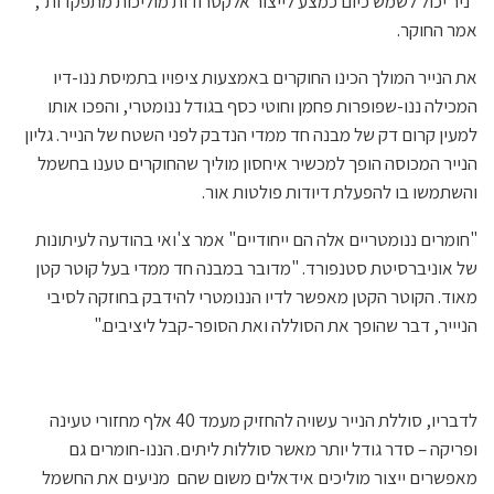
"ניר יכול לשמש כיום כמצע לייצור אלקטרודות מוליכות מתפקדות",
אמר החוקר.
את הנייר המולך הכינו החוקרים באמצעות ציפויו בתמיסת ננו-דיו
המכילה ננו-שפופרות פחמן וחוטי כסף בגודל ננומטרי, והפכו אותו
למעין קרום דק של מבנה חד ממדי הנדבק לפני השטח של הנייר. גליון
הנייר המכוסה הופך למכשיר איחסון מוליך שהחוקרים טענו בחשמל
והשתמשו בו להפעלת דיודות פולטות אור.
"חומרים ננומטריים אלה הם ייחודיים" אמר צ'ואי בהודעה לעיתונות
של אוניברסיטת סטנפורד. "מדובר במבנה חד ממדי בעל קוטר קטן
מאוד. הקוטר הקטן מאפשר לדיו הננומטרי להידבק בחוזקה לסיבי
הניייר, דבר שהופך את הסוללה ואת הסופר-קבל ליציבים."
לדבריו, סוללת הנייר עשויה להחזיק מעמד 40 אלף מחזורי טעינה
ופריקה – סדר גודל יותר מאשר סוללות ליתים. הננו-חומרים גם
מאפשרים ייצור מוליכים אידאלים משום שהם מניעים את החשמל