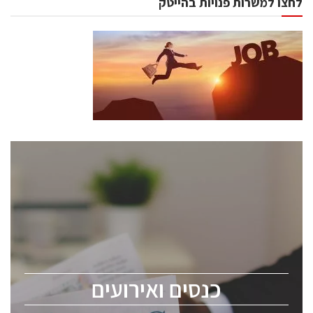
לחצו למשרות פנויות בהייטק
כנסים ואירועים
כנס ChipEx2026 יערך ב-12-13 במאי, 2026. הכנס מיועד
לכל העוסקים בתעשיית הסמיקונדקטור כולל מהנדסים,
מומחים מקצועיים ובכירים.
כנסים ואירועים
ChipEx2026 will be held on May 12-13, 2026. The