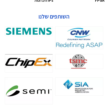
‫‪FPGA‬‬
‫ ‪וזכרונות IPs‬‬
השותפים שלנו