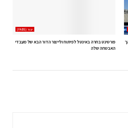
‫יצור (‪(FABS‬‬
 לא הודיעה על ביטול פאב 38 אך
פורטינט בחרה באינטל לפיתוח ולייצור הדור הבא של מעבדי
האבטחה שלה