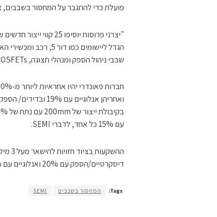
פועלת כדי להתגבר על המחסור בשבבים, ציינו ב
הגדל ליישומים כמו דו
שבבי ניהול הספק ומנהלי תצוגה, MOSFETs, מיקרו בקרים וחיישנים", אמר אג'יט מנוצ'ה, נשיא ומנכ"ל SEMI.
עם 15% כל אחד, לדברי SEMI.
דיסקרטיים/הספק עם 20% ואנלוגיים עם 19%, ציינו ב-SEMI.
Tags:
המחסור בשבבים
SEMI