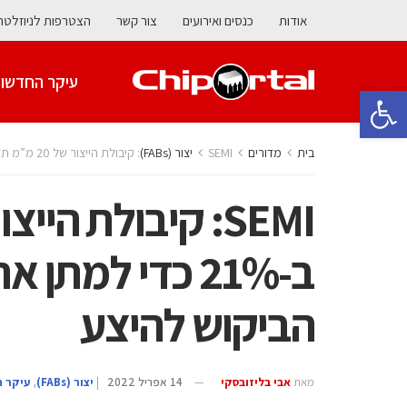
אודות
כנסים ואירועים
צור קשר
הצטרפות לניוזלטר
עיקר החדשו
פתח סרגל נגישות
בית
מדורים
SEMI: קיבולת הייצור של 20 מ”מ תזנק ב-21% כדי למתן את חוסר האיזון בין הביקוש להיצע
ב-21% כדי למתן 
הביקוש להיצע
מאת
אבי בליזובסקי
14 אפריל 2022
|
‫יצור (‪(FABs‬‬
,
עיקר 