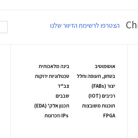
הצטרפו לרשימת הדיוור שלנו
אוטומוטיב
בינה מלאכותית
בטחון, תעופה וחלל
‫טכנולוגיות ירוקות‬
‫יצור (‪(FABs‬‬
‫צב"ד‬
‫רכיבים‬ (IOT)
‫שבבים‬
‫תוכנות משובצות‬
‫תכנון אלק' (‪(EDA‬‬
‫‪FPGA‬‬
‫ ‪וזכרונות IPs‬‬