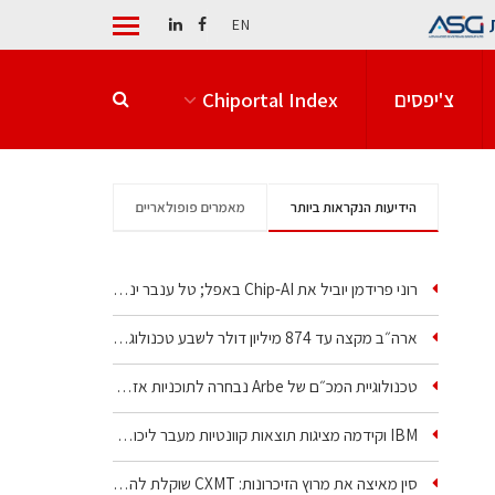
EN
צ'יפסים
Chiportal Index
הידיעות הנקראות ביותר
מאמרים פופולאריים
רוני פרידמן יוביל את Chip‑AI באפל; טל ענבר ינהל את…
ארה״ב מקצה עד 874 מיליון דולר לשבע טכנולוגיות שבבים…
טכנולוגיית המכ״ם של Arbe נבחרה לתוכניות אזרחיות וביטחוניות
IBM וקידמה מציגות תוצאות קוונטיות מעבר ליכולת…
סין מאיצה את מרוץ הזיכרונות: CXMT שוקלת להקים מפעל…