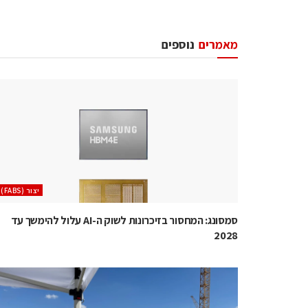
מאמרים
נוספים
‫יצור (‪(FABS‬‬
סמסונג: המחסור בזיכרונות לשוק ה-AI עלול להימשך עד
2028