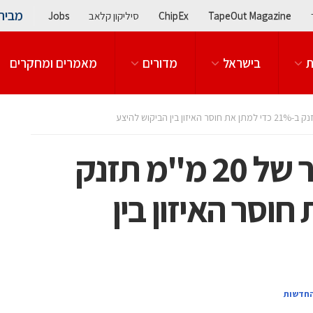
מבית
TapeOut Magazine
ChipEx
סיליקון קלאב
Jobs
ת
בישראל
מדורים
מאמרים ומחקרים
SEMI: קיבולת הייצור של 20 מ"מ תזנק
את חוסר האיזון בין
החדשות