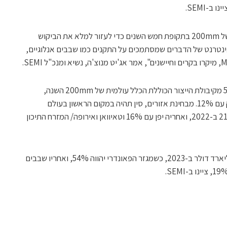
-SEMI.
"יצרני פרוסות יוסיפו 25 קווי ייצור חדשים של 200mm בתקופת חמש השנים כדי לעזור למלא את הביקוש
ר 5, רכב ומכשירי האינטרנט של הדברים שמסתמכים על התקנים כמו שבבים אנלוגיים,
חברות פאונדרי יהיו אחראיות ליותר מ-50% מקיבולת הייצור הכוללת הכלל עולמית של 200mm השנה,
ואחריהן אנלוגיים עם 19% ובדידים/ הספק עם 12%. מבחינת אזורים, סין תהיה במקום הראשון בעולם
בקיבולת ייצור של 200mm עם נתח של 21% ב-2022, ואחריה יפן עם 16% וטאיוואן ואירופה/ המזרח התיכון
ההשקעות בציוד חזויות להישאר מעל 3 מיליארד דולר ב-2023, כשמגזר הפאונדרי יהווה 54%, ואחריו שבבים