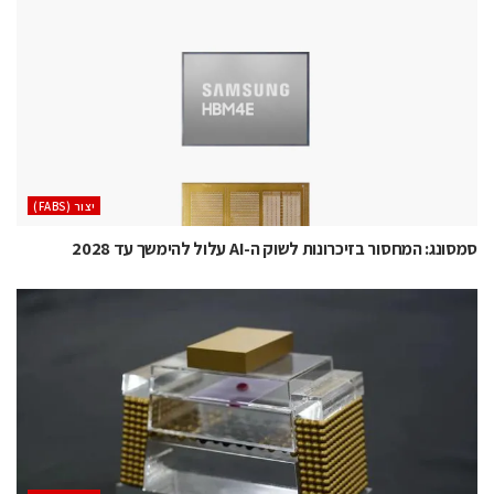
‫יצור (‪(FABS‬‬
סמסונג: המחסור בזיכרונות לשוק ה-AI עלול להימשך עד 2028