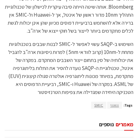
Bloomberg. אותה שיטה הייתה סיבה עיקרית לכישלון של טכנולוגיית
התהליך 10nm מדור ראשון של אינטל, אך ל-Huawei ול-SMIC אין
ברירה אלא להשתמש ברביעיית דפוסים מכיוון שהן אינן יכולות לגשת
לכלים מתקדמים ביותר לייצור בשל חוקי ייצוא של ארה"ב.
השימוש ב-SAQP עשוי לאפשר ל-SMIC לבנות שבבים בטכנולוגיות
מתחת ל-10nm (קרוב לוודאי 5nm ) למרות ניסיונות ארה"ב להגביל
את יכולותיה של סין בתחום ייצור השבבים המתקדם. במקרה של
אינטל, טכנולוגיית ה-SAQP נועדה להסיר את התלות בליתוגרפיה
מתקדמת, במיוחד מכונות ליתוגרפיה אולטרה סגולה קיצונית (EUV)
של ASML. במקרה של Huawei ו-SMIC, רביעיית הדפוסים היא
הטכניקה היחידה שמגדילה את צפיפות הטרנזיסטור
Tags:
וואווי
SMIC
מאמרים
נוספים