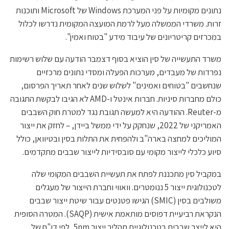
נתונים מקומיות על פני המערכת Windows של Microsoft ותוכנות
זרות. משרדי הממשלה מעל לרמת המועצה המקומית נדרשו לכלול
במכרזים קריטריונים של עיבוד מידע "בטוח ואמין".
משרד התעשייה של סין הוציא בסוף דצמבר הודעה עם שלוש רשימות
נפרדות של מעבדים, מערכות הפעלה ומסדי נתונים מרכזיים
שנחשבים "בטוחים ואמינים" לשלוש שנים לאחר תאריך הפרסום,
כולם מחברות סיניות. חברות אינטל ו-AMD לא הגיבו לבקשת התגובה
מ-Reuter. ההודעה היא למעשה תגובת נגד למטרת חוק השבבים
האמריקני של 2022, שנחקק על ידי ממשל ביידן, – לחזק את ייצור
המוליכים למחצה בארה"ב ולהפחית את התלות בסין ובטיוואן, כולל
סיוע כלכלי לייצור מקומי עם סובסידיות לייצור שבבים מתקדמים.
במקביל סין מתכננת לפתח את תעשיית השבבים המקומי שלה
לטכנולוגית ייצור 5 ננומטרים. וואווי וחברת הייצור של מעגלים
משולבים בסין (SMIC) הגישו פטנטים עבור שיטת ייצור שבבים
הנקראת רביעיית דפוסים מותאמת אישית (SAQP). המטרה הסופית
היא לייצר שבבים בטכנולוגיית תהליך ייצור 5nm, לפי דו"ח של