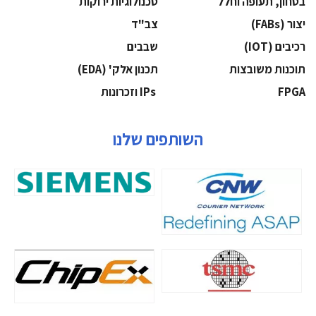
בטחון, תעופה וחלל
‫טכנולוגיות ירוקות‬
‫יצור (‪(FABs‬‬
‫צב"ד‬
‫רכיבים‬ (IOT)
‫שבבים‬
‫תוכנות משובצות‬
‫תכנון אלק' (‪(EDA‬‬
‫‪FPGA‬‬
‫ ‪וזכרונות IPs‬‬
השותפים שלנו