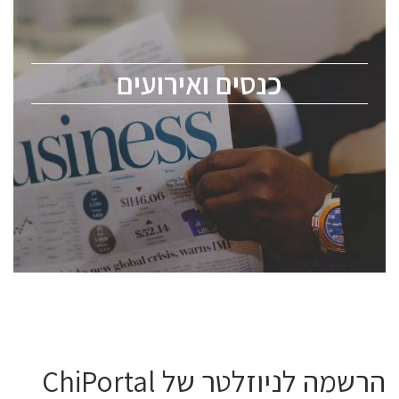
כנס ChipEx2026 יערך ב-12-13 במאי, 2026. הכנס מיועד
לכל העוסקים בתעשיית הסמיקונדקטור כולל מהנדסים,
מומחים מקצועיים ובכירים.
כנסים ואירועים
ChipEx2026 will be held on May 12-13, 2026. The
conference is intended for everyone involved in the
semiconductor industry, including engineers,
professional experts, and senior executives.
לחץ לפרטים
הרשמה לניוזלטר של ChiPortal