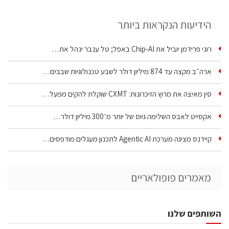
הידיעות הנקראות ביותר
רוני פרידמן יוביל את Chip‑AI באפל; טל ענבר ינהל את…
ארה״ב מקצה עד 874 מיליון דולר לשבע טכנולוגיות שבבים…
סין מאיצה את מרוץ הזיכרונות: CXMT שוקלת להקים מפעל…
אקסייט לאבס השלימה גיוס של יותר מ־300 מיליון דולר…
קיידנס מציגה מערכת Agentic AI לתכנון מעגלים מודפסים…
מאמרים פופולאריים
השותפים שלנו