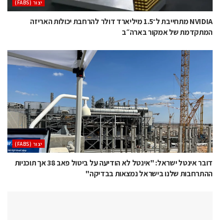
‫יצור (‪(FABS‬‬
NVIDIA מתחייבת ל־1.5 מיליארד דולר להרחבת יכולות האריזה
המתקדמת של אמקור בארה״ב
‫יצור (‪(FABS‬‬
דובר אינטל ישראל: "אינטל לא הודיעה על ביטול פאב 38 אך תוכניות
ההתרחבות שלנו בישראל נמצאות בבדיקה"