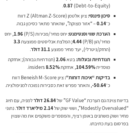
.
0.87
(Debt-to-Equity)
סיכון פיננסי:
ציון אלטמן Z (Altman Z-Score) דווח
כ־
0.14
– “אזור מצוקה”, שהאתר מתאר כסיכון גבוה.
הערכת שווי וסנטימנט:
יחס מחיר/מכירות (P/S)
1.96
, יחס
מחיר/הון (P/B)
4.44
; המלצת אנליסטים ממוצעת
3.3
(החזק/ניטרלי), יעד מחיר ממוצע
31.1 דולר
.
תנודתיות ובעלות:
בטא
2.06
(תנודתיות גבוהה); אחזקה
מוסדית
104.59%
, אחזקת insiders
8.52%
.
בדיקות “איכות דוחות”:
ציון Beneish M-Score דווח
כ־
50.64-
, והאתר מפרש זאת כסבירות נמוכה למניפולציה.
בדיווח צוינה גם הערכת “GF Value” של
26.84 דולר
למניה, עם תיוג
“Modestly Overvalued”, ושווי שוק של
2.14 מיליארד דולר
. נתוני
מחיר ושוק משתנים באופן רציף, והמספרים משקפים את מה שצוין
בפרסום בעת כתיבתו.