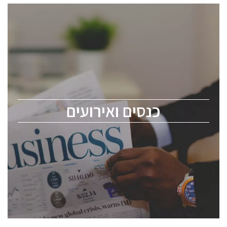
כנסים ואירועים
כנס ChipEx2026 יערך ב-12-13 במאי, 2026. הכנס מיועד
לכל העוסקים בתעשיית הסמיקונדקטור כולל מהנדסים,
מומחים מקצועיים ובכירים.
כנסים ואירועים
ChipEx2026 will be held on May 12-13, 2026. The
conference is intended for everyone involved in the
semiconductor industry, including engineers,
professional experts, and senior executives.
לחץ לפרטים