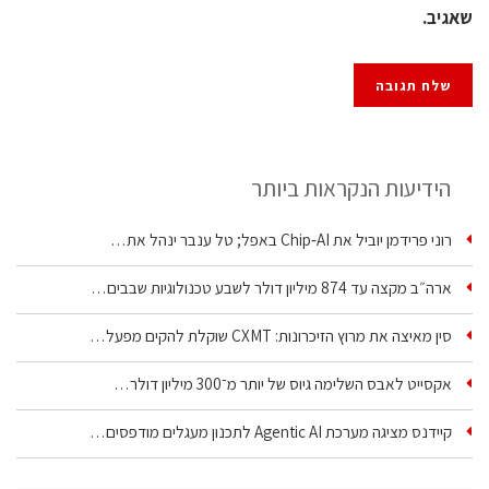
שאגיב.
הידיעות הנקראות ביותר
רוני פרידמן יוביל את Chip‑AI באפל; טל ענבר ינהל את…
ארה״ב מקצה עד 874 מיליון דולר לשבע טכנולוגיות שבבים…
סין מאיצה את מרוץ הזיכרונות: CXMT שוקלת להקים מפעל…
אקסייט לאבס השלימה גיוס של יותר מ־300 מיליון דולר…
קיידנס מציגה מערכת Agentic AI לתכנון מעגלים מודפסים…