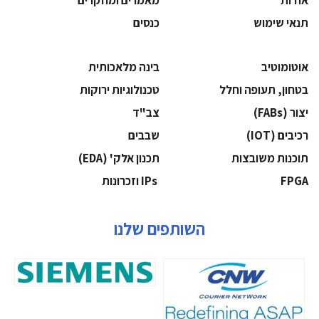
תנאי שימוש
כנסים
אוטומוטיב
בינה מלאכותית
בטחון, תעופה וחלל
‫טכנולוגיות ירוקות‬
‫יצור (‪(FABs‬‬
‫צב"ד‬
‫רכיבים‬ (IOT)
‫שבבים‬
‫תוכנות משובצות‬
‫תכנון אלק' (‪(EDA‬‬
‫‪FPGA‬‬
‫ ‪וזכרונות IPs‬‬
השותפים שלנו