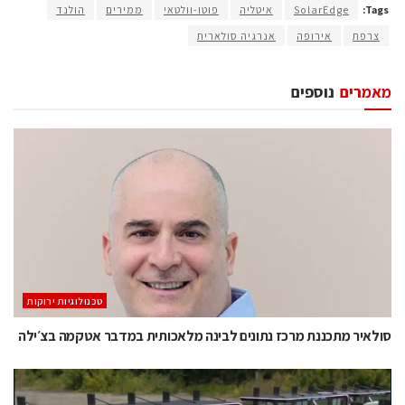
Tags:
SolarEdge
איטליה
פוטו-וולטאי
ממירים
הולנד
צרפת
אירופה
אנרגיה סולארית
מאמרים
נוספים
‫טכנולוגיות ירוקות‬
סולאיר מתכננת מרכז נתונים לבינה מלאכותית במדבר אטקמה בצ׳ילה