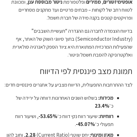
אופטימיזטורים
,
ממירים
ופלטפורמת
ניטור מבוססת ענן
, ומכוונת
לטווח רחב של לקוחות – מבתים פרטיים ועד מתקנים מסחריים
ופרויקטים קטנים בקנה מידה של חברת חשמל.
בדיווח הוצמדה לחברה גם ההגדרה “תעשיית השבבים”
(Semiconductor Industry) בתוך סיווגי השוק של האתר, אף
שהפעילות המרכזית המתוארת היא ציוד הספק לאנרגיה סולארית
ואלקטרוניקה להסבת חשמל וניטור.
תמונת מצב פיננסית לפי הדיווח
לצד ההתרחבות התפעולית, הדיווח מצביע על אתגרים פיננסיים חדים:
מכירות:
בשלוש השנים האחרונות דווחה על ירידה של
כ־
23.4%
רווחיות:
שיעור רווח נקי דווח כ־
53.65%-
, ושיעור רווח
תפעולי כ־
45.07%-
.
מאזן ומינוף:
יחס שוטף (Current Ratio)
2.28
, וחוב להון