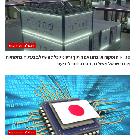
‫טכנולוגיות ירוקות‬
nT-Tao ומקורות יבחנו אם היתוך גרעיני יוכל להשתלב בעתיד בתשתיות
מים בישראל משולבת וזהירה יותר לידיעה:
‫טכנולוגיות ירוקות‬