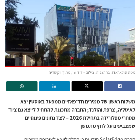
מטה סולאראדג' בהרצליה. צילום - דוד שי, מתוך ויקיפדיה
משלוח ראשון של ממירים חד־פאזיים ממפעל באוסטין יצא
לאיטליה, צרפת והולנד; החברה מתכננת להתחיל לייצא גם ציוד
מסחרי מפלורידה בתחילת 2026 – לצד נתונים פיננסיים
שמצביעים על לחץ מתמשך
חברת SolarEdge הודיעה כי החלה לייצא לאירופה ממירים