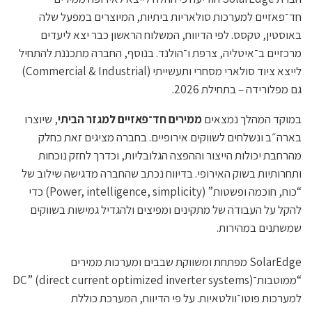
חד־פאזיים למערכות סולאריות ביתיות, המיוצרים במפעל שלה
באוסטין, טקסס. לפי הדיווח, המשלוח הראשון כבר יצא ליעדים
מרכזיים ב־איטליה, צרפת ו־הולנד. בנוסף, החברה מתכננת להתחיל
לייצא ציוד סולארי מסחרי ותעשייתי (Commercial & Industrial)
גם מפלורידה – בתחילת 2026.
במוקד המהלך נמצאים
ממירים חד־פאזיים למגזר הביתי
, שיוצרו
בארה״ב ונשלחים לשווקים אירופיים. בחברה מציגים זאת כחלק
מהרחבת יכולות הייצור וההפצה הגלובליות, וכדרך לחזק נוכחות
ותחרותיות בשוק האירופי. בדיווח נכתב שהחברה מדגישה שילוב של
“כוח, חוכמה ופשטות” (Power, intelligence, simplicity) כדי
להקל על העבודה של מתקינים ומפיצים ולהגדיל גמישות בשווקים
שמשתנים במהירות.
SolarEdge מפתחת ומשווקת שבבים ומערכות ממירים
“ממוטבות־DC” (direct current optimized inverter systems)
למערכות פוטו־וולטאיות. על פי הדיווח, המערכת כוללת