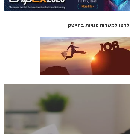
לחצו למשרות פנויות בהייטק
כנסים ואירועים
כנס ChipEx2026 יערך ב-12-13 במאי, 2026. הכנס מיועד
לכל העוסקים בתעשיית הסמיקונדקטור כולל מהנדסים,