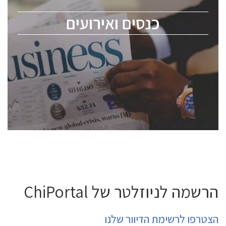
מומחים מקצועיים ובכירים.
כנסים ואירועים
ChipEx2026 will be held on May 12-13, 2026. The
conference is intended for everyone involved in the
semiconductor industry, including engineers,
professional experts, and senior executives.
לחץ לפרטים
הרשמה לניוזלטר של ChiPortal
הצטרפו לרשימת הדיוור שלנו