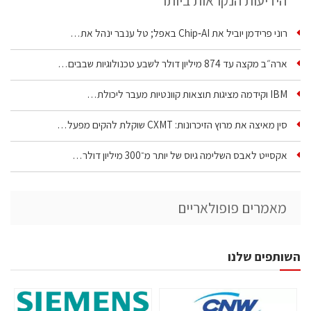
הידיעות הנקראות ביותר
רוני פרידמן יוביל את Chip‑AI באפל; טל ענבר ינהל את…
ארה״ב מקצה עד 874 מיליון דולר לשבע טכנולוגיות שבבים…
IBM וקידמה מציגות תוצאות קוונטיות מעבר ליכולת…
סין מאיצה את מרוץ הזיכרונות: CXMT שוקלת להקים מפעל…
אקסייט לאבס השלימה גיוס של יותר מ־300 מיליון דולר…
מאמרים פופולאריים
השותפים שלנו