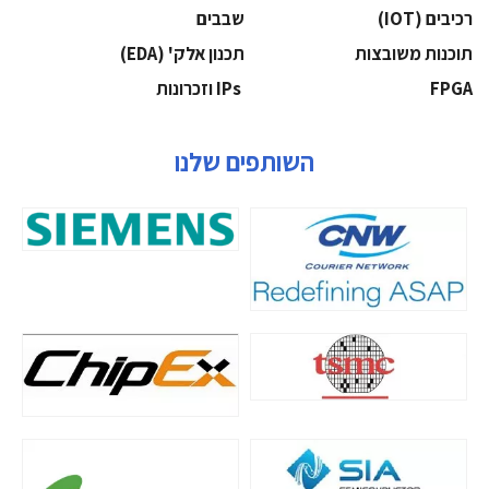
‫רכיבים‬ (IOT)
‫שבבים‬
‫תוכנות משובצות‬
‫תכנון אלק' (‪(EDA‬‬
‫‪FPGA‬‬
‫ ‪וזכרונות IPs‬‬
השותפים שלנו