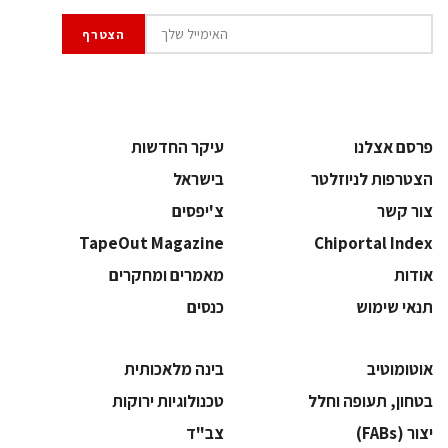
פרסם אצלנו
עיקר החדשות
הצטרפות לניוזלטר
בישראל
צור קשר
צ'יפסים
TapeOut Magazine
Chiportal Index
אודות
מאמרים ומחקרים
תנאי שימוש
כנסים
אוטומוטיב
בינה מלאכותית
בטחון, תעופה וחלל
‫טכנולוגיות ירוקות‬
‫יצור (‪(FABs‬‬
‫צב"ד‬