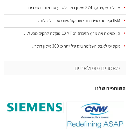
ארה״ב מקצה עד 874 מיליון דולר לשבע טכנולוגיות שבבים…
IBM וקידמה מציגות תוצאות קוונטיות מעבר ליכולת…
סין מאיצה את מרוץ הזיכרונות: CXMT שוקלת להקים מפעל…
אקסייט לאבס השלימה גיוס של יותר מ־300 מיליון דולר…
מאמרים פופולאריים
השותפים שלנו