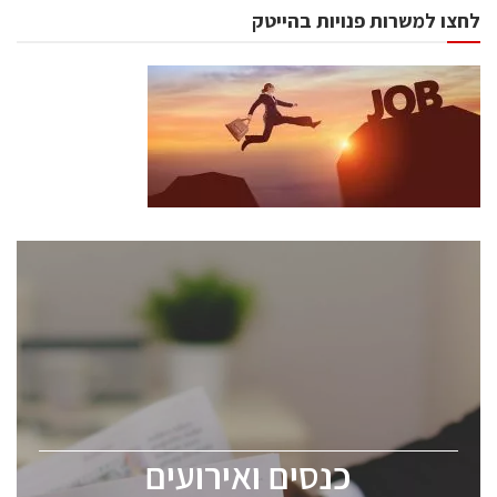
לחצו למשרות פנויות בהייטק
כנסים ואירועים
כנס ChipEx2026 יערך ב-12-13 במאי, 2026. הכנס מיועד
לכל העוסקים בתעשיית הסמיקונדקטור כולל מהנדסים,
מומחים מקצועיים ובכירים.
כנסים ואירועים