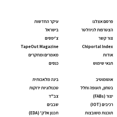
פרסם אצלנו
עיקר החדשות
הצטרפות לניוזלטר
בישראל
צור קשר
צ'יפסים
TapeOut Magazine
Chiportal Index
אודות
מאמרים ומחקרים
תנאי שימוש
כנסים
אוטומוטיב
בינה מלאכותית
בטחון, תעופה וחלל
‫טכנולוגיות ירוקות‬
‫יצור (‪(FABs‬‬
‫צב"ד‬
‫רכיבים‬ (IOT)
‫שבבים‬
‫תוכנות משובצות‬
‫תכנון אלק' (‪(EDA‬‬