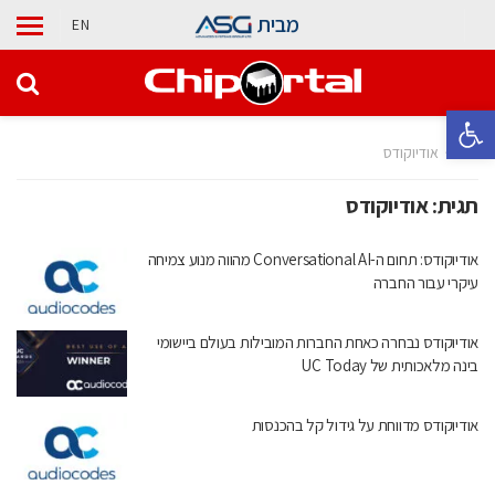
מבית
EN
פתח סרגל נגישות
בית
אודיוקודס
תגית:
אודיוקודס
אודיוקודס: תחום ה-Conversational AI מהווה מנוע צמיחה
עיקרי עבור החברה
אודיוקודס נבחרה כאחת החברות המובילות בעולם ביישומי
בינה מלאכותית של UC Today
אודיוקודס מדווחת על גידול קל בהכנסות