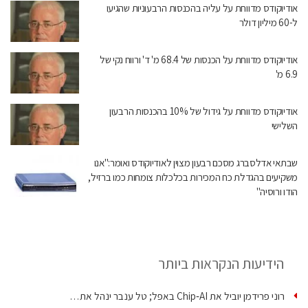
אודיוקודס מדווחת על עליה בהכנסות הרבעוניות שהגיעו
ל-60 מיליון דולר
אודיוקודס מדווחת על הכנסות של 68.4 מ' ד' ורווח נקי של
6.9 מ'
אודיוקודס מדווחת על גידול של 10% בהכנסות הרבעון
השלישי
שבתאי אדלסברג מסכם רבעון מצוין לאודיוקודס ואומר:"אנו
משקיעים בהגדלת כח המכירות בכלכלות צומחות כמו ברזיל,
הודו ורוסיה"
הידיעות הנקראות ביותר
רוני פרידמן יוביל את Chip‑AI באפל; טל ענבר ינהל את…