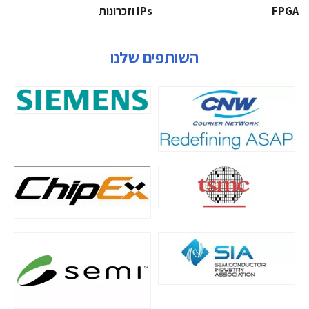
‫‪FPGA‬‬
‫ ‪וזכרונות IPs‬‬
השותפים שלנו