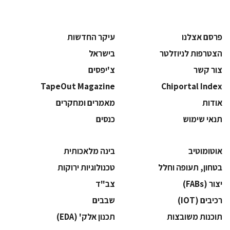
פרסם אצלנו
עיקר החדשות
הצטרפות לניוזלטר
בישראל
צור קשר
צ'יפסים
TapeOut Magazine
Chiportal Index
אודות
מאמרים ומחקרים
תנאי שימוש
כנסים
אוטומוטיב
בינה מלאכותית
בטחון, תעופה וחלל
‫טכנולוגיות ירוקות‬
‫יצור (‪(FABs‬‬
‫צב"ד‬
‫רכיבים‬ (IOT)
‫שבבים‬
‫תוכנות משובצות‬
‫תכנון אלק' (‪(EDA‬‬