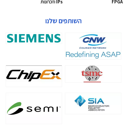
‫‪FPGA‬‬
‫ ‪וזכרונות IPs‬‬
השותפים שלנו