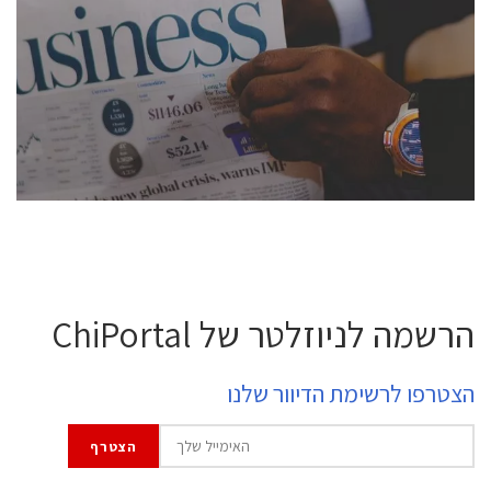
conference is intended for everyone involved in the
semiconductor industry, including engineers,
professional experts, and senior executives.
לחץ לפרטים
הרשמה לניוזלטר של ChiPortal
הצטרפו לרשימת הדיוור שלנו