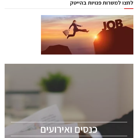
לחצו למשרות פנויות בהייטק
כנסים ואירועים
כנס ChipEx2026 יערך ב-12-13 במאי, 2026. הכנס מיועד
לכל העוסקים בתעשיית הסמיקונדקטור כולל מהנדסים,
מומחים מקצועיים ובכירים.
כנסים ואירועים
ChipEx2026 will be held on May 12-13, 2026. The