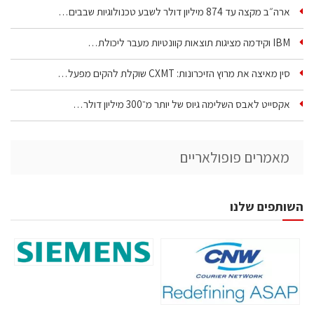
ארה״ב מקצה עד 874 מיליון דולר לשבע טכנולוגיות שבבים…
IBM וקידמה מציגות תוצאות קוונטיות מעבר ליכולת…
סין מאיצה את מרוץ הזיכרונות: CXMT שוקלת להקים מפעל…
אקסייט לאבס השלימה גיוס של יותר מ־300 מיליון דולר…
מאמרים פופולאריים
השותפים שלנו