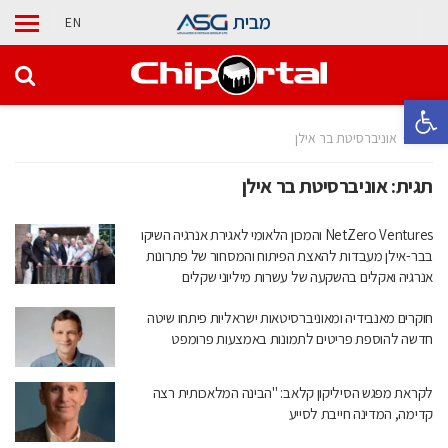
מבית
EN
פתח סרגל נגישות
בית
אוניברסיטת בר אילן
תגית:
אוניברסיטת בר אילן
NetZero Ventures והמכון הלאומי לאגירת אנרגיה השיקו
בבר-אילן מעבדות להאצת הפיתוח והמסחור של פתרונות
אנרגיה ואקלים בהשקעה של עשרות מיליוני שקלים
חוקרים מאנבידיה ומאוניברסיטאות ישראליות פיתחו שיטה
חדשה להוספת פריטים לתמונות באמצעות פרומפט
לקראת מפגש הסיליקון קלאב: "הבינה המלאכותית רצה
קדימה, המדינה חייבת לסייע