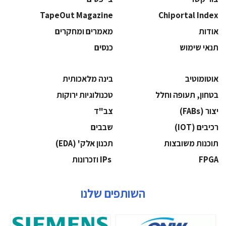
TapeOut Magazine
Chiportal Index
אודות
מאמרים ומחקרים
תנאי שימוש
כנסים
אוטומוטיב
בינה מלאכותית
בטחון, תעופה וחלל
‫טכנולוגיות ירוקות‬
‫יצור (‪(FABs‬‬
‫צב"ד‬
‫רכיבים‬ (IOT)
‫שבבים‬
‫תוכנות משובצות‬
‫תכנון אלק' (‪(EDA‬‬
‫‪FPGA‬‬
‫ ‪וזכרונות IPs‬‬
השותפים שלנו