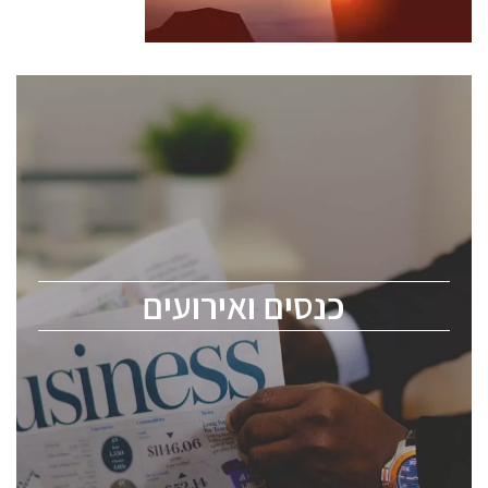
כנסים ואירועים
כנס ChipEx2026 יערך ב-12-13 במאי, 2026. הכנס מיועד
לכל העוסקים בתעשיית הסמיקונדקטור כולל מהנדסים,
מומחים מקצועיים ובכירים.
כנסים ואירועים
ChipEx2026 will be held on May 12-13, 2026. The
conference is intended for everyone involved in the
semiconductor industry, including engineers,
professional experts, and senior executives.