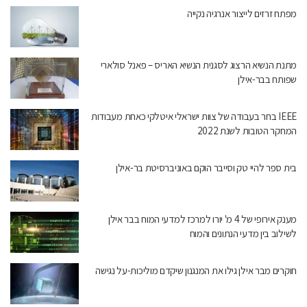
מפתח זרזים לייצור אנרגיה נקייה
מתנת הנשיא הרצוג לסגנית הנשיא האריס – פאנל סולארי
שפותח בבר-אילן
IEEE בחר בעבודה של צוות ישראלי איטלקי כאחת מעבודות
המחקר הטובות לשנת 2022
בית ספר להיי טק וסייבר הוקם באוניברסיטת בר-אילן
מענק אירופי של 4 מ' יורו למרכז למדעי המוח בבר אילן
לשילוב בין מדעי הנתונים והמוח
חוקרים מבר אילן גילו את המנגנון שיקדם מוליכות-על נגישה