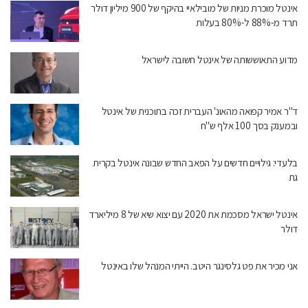
אינטל מוכרת מניות של מובילאיי בהיקף של 900 מיליון דולר
תרד מ-88% ל-80% בעלות
מדוע התאוששותה של אינטל חשובה לישראל
ד"ר אמיר קפואה מהאונ' העברית זכה בתוכנית של אינטל
ובמענק בסך 100 אלף ש"ח
בלעדי: גילויים חדשים על הפאב החדש שבונה אינטל בקרית
גת
אינטל ישראל מסכמת את 2020 עם יצוא שיא של 8 מיליארד
דולר
אני מכיר את פט גלסינגר היטב. הייתי המנהל שלו באינטל