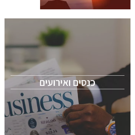
כנסים ואירועים
כנס ChipEx2026 יערך ב-12-13 במאי, 2026. הכנס מיועד
לכל העוסקים בתעשיית הסמיקונדקטור כולל מהנדסים,
מומחים מקצועיים ובכירים.
כנסים ואירועים
ChipEx2026 will be held on May 12-13, 2026. The
conference is intended for everyone involved in the
semiconductor industry, including engineers,
professional experts, and senior executives.
לחץ לפרטים