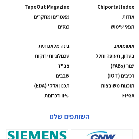
TapeOut Magazine
Chiportal Index
אודות
מאמרים ומחקרים
תנאי שימוש
כנסים
אוטומוטיב
בינה מלאכותית
בטחון, תעופה וחלל
‫טכנולוגיות ירוקות‬
‫יצור (‪(FABs‬‬
‫צב"ד‬
‫רכיבים‬ (IOT)
‫שבבים‬
‫תוכנות משובצות‬
‫תכנון אלק' (‪(EDA‬‬
‫‪FPGA‬‬
‫ ‪וזכרונות IPs‬‬
השותפים שלנו