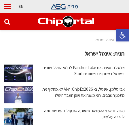
מבית
EN
פתח סרגל נגישות
בית
אינטל ישראל
תגית:
אינטל ישראל
אינטל התאימה את Panther Lake לתנאי החלל: צוותים
בישראל השתתפו בפיתוח Starfire
אבי סלמון, אינטל, ב- ChipEx2026: ה-AI לא מחליף את
מתכנן השבבים, הוא משנה את אופן העבודה שלו
גאווה חיפאית: ההמצאה ששינתה את עולם המחשוב זוכה
להכרה עולמית