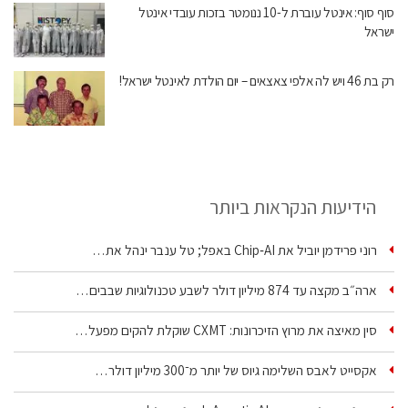
סוף סוף: אינטל עוברת ל-10 ננומטר בזכות עובדי אינטל
ישראל
רק בת 46 ויש לה אלפי צאצאים – יום הולדת לאינטל ישראל!
הידיעות הנקראות ביותר
רוני פרידמן יוביל את Chip‑AI באפל; טל ענבר ינהל את…
ארה״ב מקצה עד 874 מיליון דולר לשבע טכנולוגיות שבבים…
סין מאיצה את מרוץ הזיכרונות: CXMT שוקלת להקים מפעל…
אקסייט לאבס השלימה גיוס של יותר מ־300 מיליון דולר…