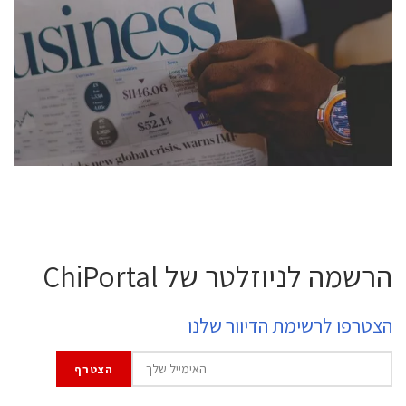
conference is intended for everyone involved in the
semiconductor industry, including engineers,
professional experts, and senior executives.
לחץ לפרטים
הרשמה לניוזלטר של ChiPortal
הצטרפו לרשימת הדיוור שלנו