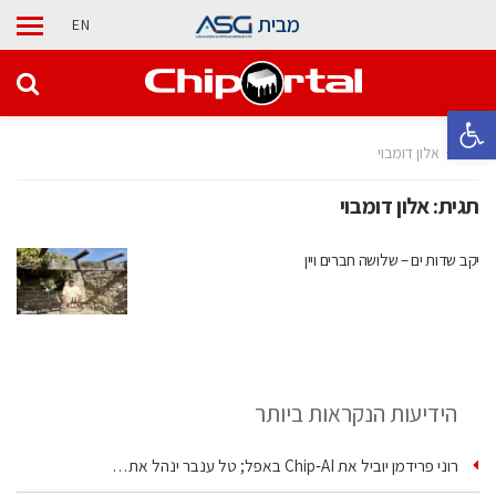
מבית
EN
פתח סרגל נגישות
בית
אלון דומבוי
תגית:
אלון דומבוי
יקב שדות ים – שלושה חברים ויין
הידיעות הנקראות ביותר
רוני פרידמן יוביל את Chip‑AI באפל; טל ענבר ינהל את…