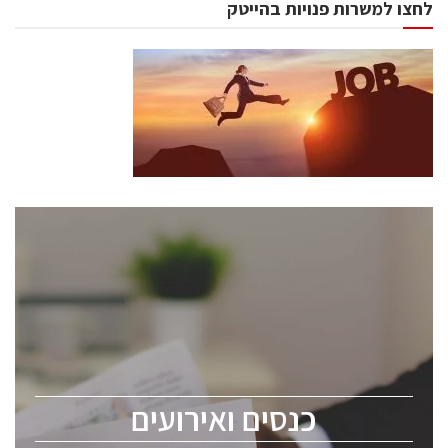
לחצו למשרות פנויות בהייטק
כנסים ואירועים
כנס ChipEx2026 יערך ב-12-13 במאי, 2026. הכנס מיועד
לכל העוסקים בתעשיית הסמיקונדקטור כולל מהנדסים,
מומחים מקצועיים ובכירים.
כנסים ואירועים
ChipEx2026 will be held on May 12-13, 2026. The