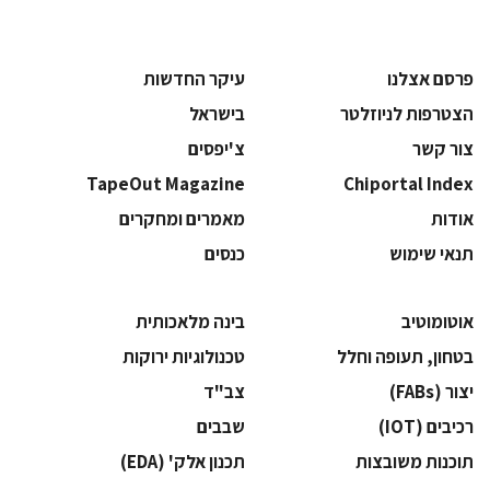
פרסם אצלנו
עיקר החדשות
הצטרפות לניוזלטר
בישראל
צור קשר
צ'יפסים
TapeOut Magazine
Chiportal Index
אודות
מאמרים ומחקרים
תנאי שימוש
כנסים
אוטומוטיב
בינה מלאכותית
בטחון, תעופה וחלל
‫טכנולוגיות ירוקות‬
‫יצור (‪(FABs‬‬
‫צב"ד‬
‫רכיבים‬ (IOT)
‫שבבים‬
‫תוכנות משובצות‬
‫תכנון אלק' (‪(EDA‬‬