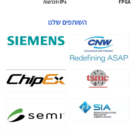
‫‪FPGA‬‬
‫ ‪וזכרונות IPs‬‬
השותפים שלנו