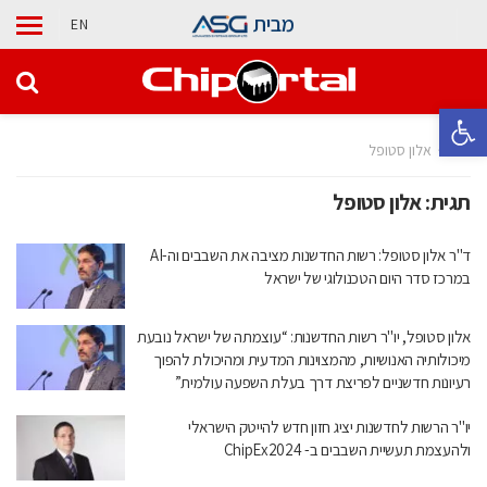
מבית
EN
פתח סרגל נגישות
בית
אלון סטופל
תגית:
אלון סטופל
ד"ר אלון סטופל: רשות החדשנות מציבה את השבבים וה-AI
במרכז סדר היום הטכנולוגי של ישראל
אלון סטופל, יו"ר רשות החדשנות: “עוצמתה של ישראל נובעת
מיכולותיה האנושיות, מהמצוינות המדעית ומהיכולת להפוך
רעיונות חדשניים לפריצת דרך בעלת השפעה עולמית”
יו"ר הרשות לחדשנות יציג חזון חדש להייטק הישראלי
ולהעצמת תעשיית השבבים ב- ChipEx2024