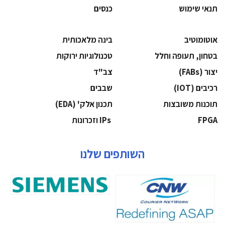
תנאי שימוש
כנסים
אוטומוטיב
בינה מלאכותית
בטחון, תעופה וחלל
‫טכנולוגיות ירוקות‬
‫יצור (‪(FABs‬‬
‫צב"ד‬
‫רכיבים‬ (IOT)
‫שבבים‬
‫תוכנות משובצות‬
‫תכנון אלק' (‪(EDA‬‬
‫‪FPGA‬‬
‫ ‪וזכרונות IPs‬‬
השותפים שלנו