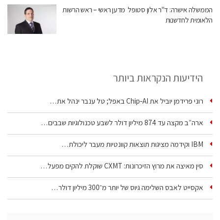
הממשלה אישרה: ד"ר אלון סטופל מדען ראשי – ראש הרשות
הלאומית לחדשנות
הידיעות הנקראות ביותר
רוני פרידמן יוביל את Chip‑AI באפל; טל ענבר ינהל את…
ארה״ב מקצה עד 874 מיליון דולר לשבע טכנולוגיות שבבים…
IBM וקידמה מציגות תוצאות קוונטיות מעבר ליכולת…
סין מאיצה את מרוץ הזיכרונות: CXMT שוקלת להקים מפעל…
אקסייט לאבס השלימה גיוס של יותר מ־300 מיליון דולר…