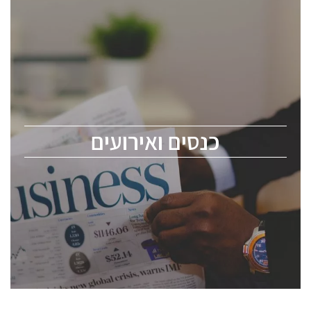
כנסים ואירועים
כנס ChipEx2026 יערך ב-12-13 במאי, 2026. הכנס מיועד
לכל העוסקים בתעשיית הסמיקונדקטור כולל מהנדסים,
מומחים מקצועיים ובכירים.
כנסים ואירועים
ChipEx2026 will be held on May 12-13, 2026. The
conference is intended for everyone involved in the
semiconductor industry, including engineers,
professional experts, and senior executives.
לחץ לפרטים