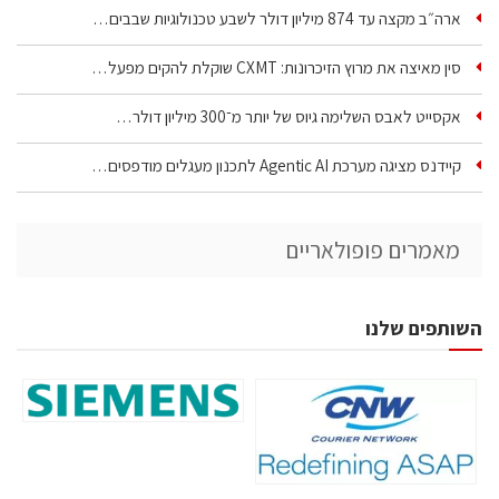
ארה״ב מקצה עד 874 מיליון דולר לשבע טכנולוגיות שבבים…
סין מאיצה את מרוץ הזיכרונות: CXMT שוקלת להקים מפעל…
אקסייט לאבס השלימה גיוס של יותר מ־300 מיליון דולר…
קיידנס מציגה מערכת Agentic AI לתכנון מעגלים מודפסים…
מאמרים פופולאריים
השותפים שלנו