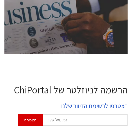
conference is intended for everyone involved in the
semiconductor industry, including engineers,
professional experts, and senior executives.
לחץ לפרטים
הרשמה לניוזלטר של ChiPortal
הצטרפו לרשימת הדיוור שלנו