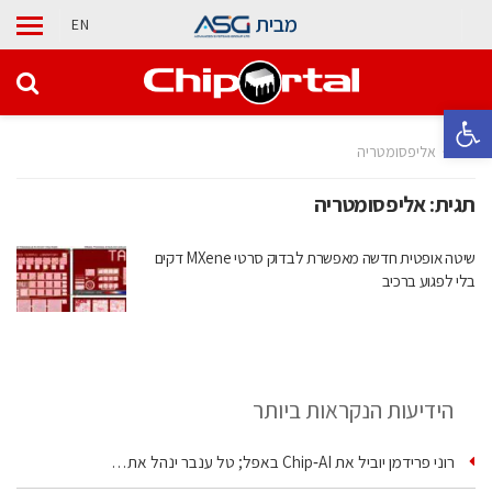
מבית
EN
פתח סרגל נגישות
בית
אליפסומטריה
תגית:
אליפסומטריה
שיטה אופטית חדשה מאפשרת לבדוק סרטי MXene דקים
בלי לפגוע ברכיב
הידיעות הנקראות ביותר
רוני פרידמן יוביל את Chip‑AI באפל; טל ענבר ינהל את…