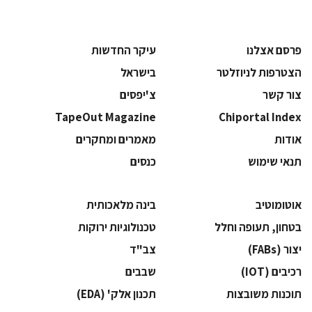
פרסם אצלנו
עיקר החדשות
הצטרפות לניוזלטר
בישראל
צור קשר
צ'יפסים
TapeOut Magazine
Chiportal Index
אודות
מאמרים ומחקרים
תנאי שימוש
כנסים
אוטומוטיב
בינה מלאכותית
בטחון, תעופה וחלל
‫טכנולוגיות ירוקות‬
‫יצור (‪(FABs‬‬
‫צב"ד‬
‫רכיבים‬ (IOT)
‫שבבים‬
‫תוכנות משובצות‬
‫תכנון אלק' (‪(EDA‬‬