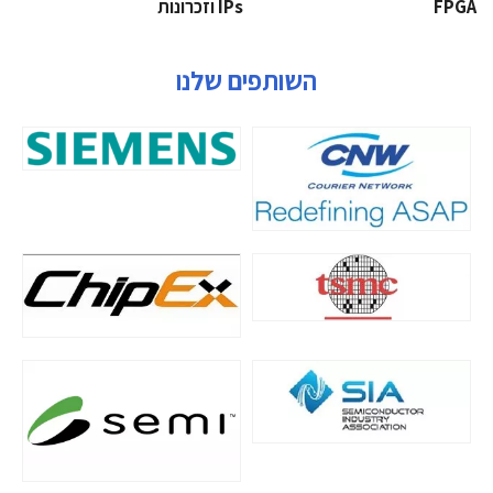
‫‪FPGA‬‬
‫ ‪וזכרונות IPs‬‬
השותפים שלנו