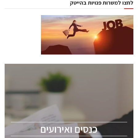
לחצו למשרות פנויות בהייטק
כנסים ואירועים
כנס ChipEx2026 יערך ב-12-13 במאי, 2026. הכנס מיועד
לכל העוסקים בתעשיית הסמיקונדקטור כולל מהנדסים,
מומחים מקצועיים ובכירים.
כנסים ואירועים
ChipEx2026 will be held on May 12-13, 2026. The